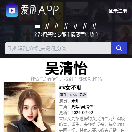
登录
注册
全部
搞笑
励志
都市
情感
宫廷
热血
吴清怡
搜索"吴清怡" ，找到 1 部影视作品
乖女不驯
重生
复仇
逆袭
演员：
未知
主角：
周梨
/
吴清怡
/
更新：
2026-02-02
富家女周梨遭保姆女吴清怡九年霸凌
陷害，重生归来强势反杀，揭穿阴谋
夺回一切，将仇人哥未婚夫送狱，白