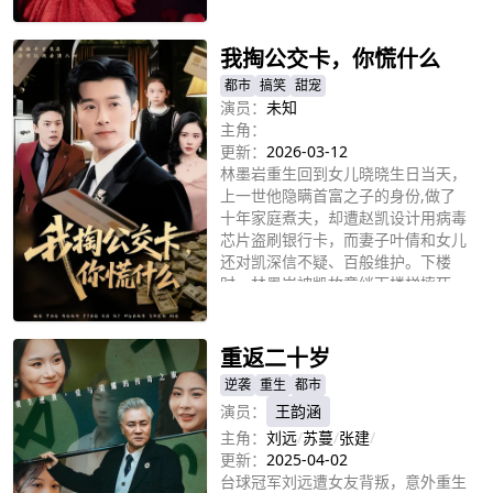
立即播放
我掏公交卡，你慌什么
都市
搞笑
甜宠
演员：
未知
主角：
更新：
2026-03-12
林墨岩重生回到女儿晓晓生日当天，
上一世他隐瞒首富之子的身份,做了
十年家庭煮夫，却遭赵凯设计用病毒
芯片盗刷银行卡，而妻子叶倩和女儿
还对凯深信不疑、百般维护。下楼
时，林墨岩被凯故意绊下楼梯摔死。
立即播放
重生归来，林墨岩决心复仇，面对赵
凯的布局邀约，林墨岩欣然接受，计
划在最终付款时掏出老年卡打脸对
重返二十岁
方。
逆袭
重生
都市
演员：
王韵涵
主角：
刘远
/
苏蔓
/
张建
/
更新：
2025-04-02
台球冠军刘远遭女友背叛，意外重生