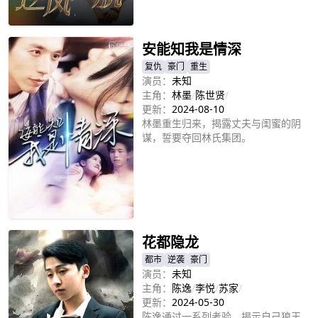
立即播放
安能知我是情深
复仇
豪门
重生
演员：
未知
主角：
林墨
/
陈世贤
/
更新：
2024-08-10
林墨重生归来，揭露丈夫与闺蜜的阴
谋，誓要夺回林氏集团。
立即播放
花都隐龙
都市
逆袭
豪门
演员：
未知
主角：
陈逸
/
李悦
/
苏家
/
更新：
2024-05-30
陈逸通过一系列考验，揭示自己狼王