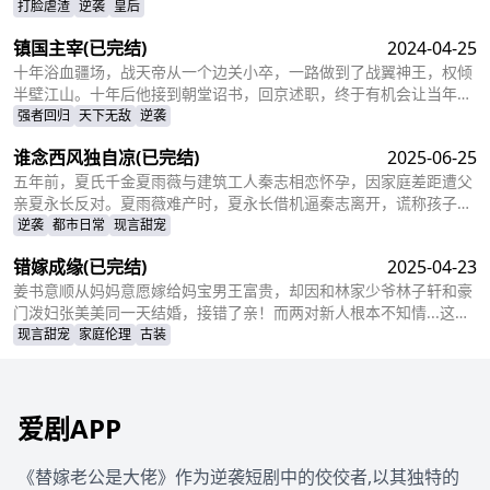
了逃离。六年后，沈秀珠携龙凤胎现身宫廷百子宴，却被亲族羞辱和
打脸虐渣
逆袭
皇后
污蔑。危机关头，赵子珩认出了她，护她周全。最终，沈秀珠母凭子
镇国主宰
(已完结)
2024-04-25
贵，成为人人敬仰的皇后，狠狠打了那些人的脸！
十年浴血疆场，战天帝从一个边关小卒，一路做到了战翼神王，权倾
半壁江山。十年后他接到朝堂诏书，回京述职，终于有机会让当年害
自己母亲的仇人为之付出代价
强者回归
天下无敌
逆袭
谁念西风独自凉
(已完结)
2025-06-25
五年前，夏氏千金夏雨薇与建筑工人秦志相恋怀孕，因家庭差距遭父
亲夏永长反对。夏雨薇难产时，夏永长借机逼秦志离开，谎称孩子夭
折，实则把孩子小蝶交给秦志。秦志工地事故后失智，父女拾荒为
逆袭
都市日常
现言甜宠
生。五年后，夏雨薇坚信秦志未死，医院偶遇昏迷的秦志却被父亲欺
错嫁成缘
(已完结)
2025-04-23
骗。小蝶为救父接近她，她凭借护身符和鸡汤味道发现真相。夏永长
与江正阳阻挠，夏雨薇救下父女，秦志苏醒，一家团圆，夏永长悔
姜书意顺从妈妈意愿嫁给妈宝男王富贵，却因和林家少爷林子轩和豪
悟，夏雨薇继承家业，与秦志重归于好。
门泼妇张美美同一天结婚，接错了亲！而两对新人根本不知情...这场
洞错房的闹剧会如何收场？
现言甜宠
家庭伦理
古装
爱剧APP
《替嫁老公是大佬》作为逆袭短剧中的佼佼者,以其独特的