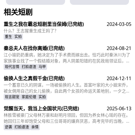
相关短剧
查看更多
重生之我在霸总短剧里当保姆
(已完结)
2024-03-05
什么？王志猩重生成王妈了？
重生
实拍
秦总夫人在找你离婚
(已完结)
2024-08-21
江小瑜奶奶重病，她决定为了手术费而嫁出去。恰巧此时秦沐川为了
家族事业找了一个假结婚对象，两人阴差阳错的在民政局领证后，秦
沐川计划一年后离婚并留下电话。一年后，江小瑜在秦沐川的公司面
现代言情
打脸虐渣
马甲
试，两人再次相遇，相互觉得眼熟，两人因误会产生纠葛。
偷换人生之真假千金
(已完结)
2024-12-11
一个蓄意已久的阴谋，一场被偷换的人生。首富叶家的大小姐宋乔，
被女佣用自己的女儿偷换，自此两个女孩的命运天差地别，一夕之间
本该是天之骄女的宋乔沦落为佣人女儿，从小备受折磨。而本该贫穷
现言甜宠
家庭伦理
实拍
孤苦的佣人女儿，变成为了高高在上万千宠爱的大小姐。
觉醒当天，我当上全国状元
(已完结)
2025-06-13
林胜雪被豪门父母林万豪和赵明月领回，但因为养女林心瑶的存在。
她回归三年却饱受父母和三位哥哥的嫌弃厌恶，高考完毕的当晚，更
是因为救出被林心瑶撞成植物人的傅芊芊，被亲生父母和三个哥哥联
逆袭
打脸虐渣
亲情
手送入了惩教所。高考放榜当天，林胜雪因证据不足走出了惩教所。