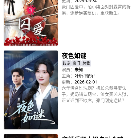
更新：
2024-05-30
豪门囚爱中，陌小柒面对封霖霄的折
磨，逐步逆袭复仇，重获新生。
立即播放
夜色如谜
甜宠
豪门
总裁
演员：
未知
主角：
叶昕
/
顾衍
/
更新：
2026-02-01
六年污名谁洗刷？机长总裁寻妻认
子，奶奶错认萌宝，渣女买凶入狱，
正义迟到不缺席，豪门甜宠逆转？
立即播放