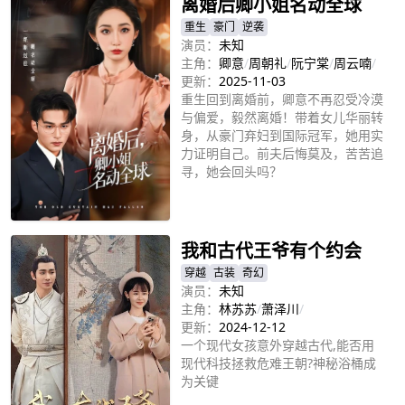
离婚后卿小姐名动全球
重生
豪门
逆袭
演员：
未知
主角：
卿意
/
周朝礼
/
阮宁棠
/
周云喃
/
更新：
2025-11-03
重生回到离婚前，卿意不再忍受冷漠
与偏爱，毅然离婚！带着女儿华丽转
身，从豪门弃妇到国际冠军，她用实
力证明自己。前夫后悔莫及，苦苦追
寻，她会回头吗？
立即播放
我和古代王爷有个约会
穿越
古装
奇幻
演员：
未知
主角：
林苏苏
/
萧泽川
/
更新：
2024-12-12
一个现代女孩意外穿越古代,能否用
现代科技拯救危难王朝?神秘浴桶成
为关键