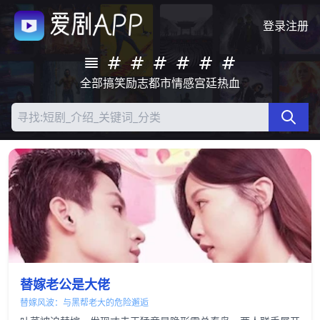
登录
注册
全部
搞笑
励志
都市
情感
宫廷
热血
替嫁老公是大佬
替嫁风波：与黑帮老大的危险邂逅