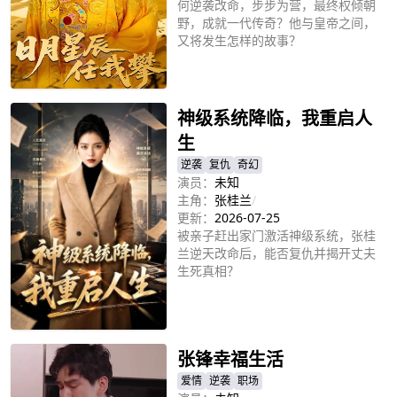
何逆袭改命，步步为营，最终权倾朝
野，成就一代传奇？他与皇帝之间，
又将发生怎样的故事？
立即播放
神级系统降临，我重启人
生
逆袭
复仇
奇幻
演员：
未知
主角：
张桂兰
/
更新：
2026-07-25
被亲子赶出家门激活神级系统，张桂
兰逆天改命后，能否复仇并揭开丈夫
生死真相？
立即播放
张锋幸福生活
爱情
逆袭
职场