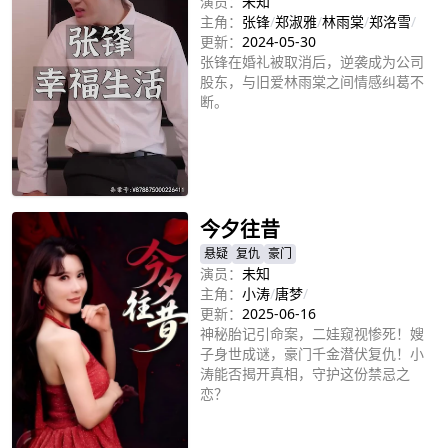
演员：
未知
主角：
张锋
/
郑淑雅
/
林雨棠
/
郑洛雪
/
更新：
2024-05-30
张锋在婚礼被取消后，逆袭成为公司
股东，与旧爱林雨棠之间情感纠葛不
断。
立即播放
今夕往昔
悬疑
复仇
豪门
演员：
未知
主角：
小涛
/
唐梦
/
更新：
2025-06-16
神秘胎记引命案，二娃窥视惨死！嫂
子身世成谜，豪门千金潜伏复仇！小
涛能否揭开真相，守护这份禁忌之
恋？