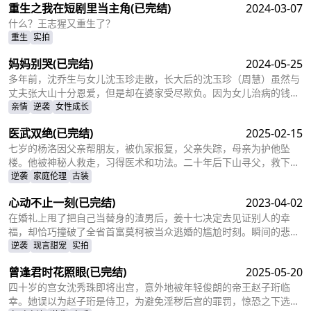
重生之我在短剧里当主角
(已完结)
2024-03-07
面对三位哥哥施舍和不屑，林胜雪果断跟她们断绝关系，还在状元宴
上用全国状元的满分成绩，横扫父母和三位哥哥嘲笑和不屑。
什么？王志猩又重生了？
重生
实拍
妈妈别哭
(已完结)
2024-05-25
多年前，沈乔生与女儿沈玉珍走散，长大后的沈玉珍（周慧）虽然与
丈夫张大山十分恩爱，但是却在婆家受尽欺负。因为女儿治病的钱被
婆婆抢走，丈夫为了赚快钱意外“死亡”，周慧肚子里的二胎也因为婆
亲情
逆袭
女性成长
婆的磋磨胎死腹中。葬礼上，备受打击的周慧决心一定要治好唯一的
医武双绝
(已完结)
2025-02-15
女儿，却不想自己的婆婆和小叔子一家正在谋算着将丈夫的高额抚恤
金据为己有，而此时的沈乔生也匆匆赶到......
七岁的杨洛因父亲帮朋友，被仇家报复，父亲失踪，母亲为护他坠
楼。他被神秘人救走，习得医术和功法。二十年后下山寻父，救下被
跟踪的苏轻眉和她小姨，又因柳家女儿当日结婚退了婚约，被苏轻眉
逆袭
家庭伦理
古装
收留，两人渐生情愫。杨洛帮苏轻眉解决公司危机，还打听到父亲失
心动不止一刻
(已完结)
2023-04-02
踪与裴家有关，裴家背靠京都五大豪门。为找父亲，他提升实力，婚
后与苏轻眉一同前往京都。
在婚礼上甩了把自己当替身的渣男后，姜十七决定去见证别人的幸
福，却恰巧撞破了全省首富莫柯被当众逃婚的尴尬时刻。瞬间的悲愤
交加，让姜十七鼓起勇气见义勇为，上台演着戏嫁给了莫柯。但姜十
逆袭
现言甜宠
实拍
七不知道的是，这场婚礼本就是莫柯用来逃避联姻的设计，而她的出
曾逢君时花照眼
(已完结)
2025-05-20
现，不仅捣乱了莫柯的计划，还让她闯进了莫柯的心里。事后，莫柯
购买了姜十七所在的公司，成了空降的老板，开始了自己的茫茫追妻
四十岁的宫女沈秀珠即将出宫，意外地被年轻俊朗的帝王赵子珩临
之旅……
幸。她误以为赵子珩是侍卫，为避免淫秽后宫的罪罚，惊恐之下选择