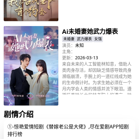
立即播放
Ai未婚妻她武力爆表
未婚妻
武力爆表
女强
演员：
未知
主角：
更新：
2026-03-13
来自未来的人工智能林知意，借助人
类肉身存活，却因缺乏情感导致肉身
濒临崩溃，手腕上的一道红线成为她
的生命倒计时。为求生她必须在一个
月内学会人类的情感并流下眼泪。遵
循抚养她长大的林老院士的遗言，她
立即播放
回到了冷漠的亲生父亲顾家，却恰被
卷入一场家族联姻的算计中。
剧情介绍
①-惊艳爱情短剧《替嫁老公是大佬》,尽在爱剧APP短剧
排行榜