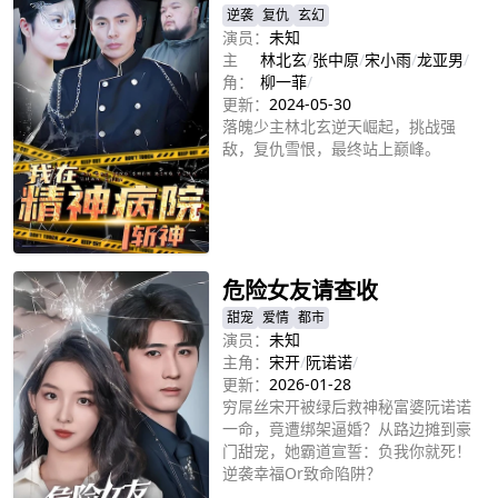
逆袭
复仇
玄幻
演员：
未知
主
林北玄
/
张中原
/
宋小雨
/
龙亚男
/
角：
柳一菲
/
更新：
2024-05-30
落魄少主林北玄逆天崛起，挑战强
敌，复仇雪恨，最终站上巅峰。
立即播放
危险女友请查收
甜宠
爱情
都市
演员：
未知
主角：
宋开
/
阮诺诺
/
更新：
2026-01-28
穷屌丝宋开被绿后救神秘富婆阮诺诺
一命，竟遭绑架逼婚？从路边摊到豪
门甜宠，她霸道宣誓：负我你就死！
逆袭幸福or致命陷阱？