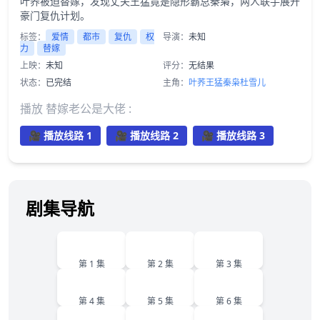
叶荞被迫替嫁，发现丈夫王猛竟是隐形霸总秦枭，两人联手展开
豪门复仇计划。
标签：
爱情
都市
复仇
权
导演：
未知
力
替嫁
上映：
未知
评分：
无结果
状态：
已完结
主角：
叶荞
王猛
秦枭
杜雪儿
播放 替嫁老公是大佬 :
🎥 播放线路 1
🎥 播放线路 2
🎥 播放线路 3
剧集导航
1
2
3
第 1 集
第 2 集
第 3 集
4
5
6
第 4 集
第 5 集
第 6 集
7
8
9