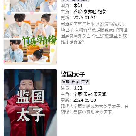
演员：
未知
主角：
乔珍
/
秦亦驰
/
纪羡
/
更新：
2025-01-31
霸道女主重生归来,从痴情舔狗到职
场巨星,青梅竹马竟是隐藏豪门?前世
因虐恋意外身亡,今生逆袭翻盘,到底
谁才是真爱?
立即播放
监国太子
穿越
权谋
古装
演员：
未知
主角：
宁辰
/
萧露
/
萧云澜
/
更新：
2024-05-30
现代人宁辰穿越成为大乾皇太子，在
阴谋与爱情中逐步掌控天下。