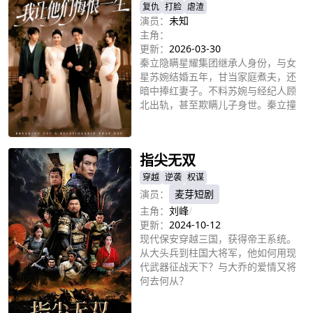
复仇
打脸
虐渣
演员：
未知
主角：
更新：
2026-03-30
秦立隐瞒星耀集团继承人身份，与女
星苏婉结婚五年，甘当家庭煮夫，还
暗中捧红妻子。不料苏婉与经纪人顾
北出轨，甚至欺瞒儿子身世。秦立撞
破真相后不再隐忍，曝光两人丑闻将
立即播放
其封杀。对方铤而走险绑架秦母，被
警方抓获。二叔趁机夺权，也被秦立
指尖无双
查出罪证法办。最终秦立执掌集团，
向真心待他的秘书林晴求婚，重启人
穿越
逆袭
权谋
生。
演员：
麦芽短剧
主角：
刘峰
/
更新：
2024-10-12
现代保安穿越三国，获得帝王系统。
从大头兵到柱国大将军，他如何用现
代武器征战天下？与大乔的爱情又将
何去何从？