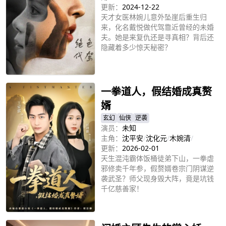
更新：
2024-12-22
天才女医林婉儿意外坠崖后重生归
来，化名戴悦做代驾靠近曾经的未婚
夫。她是来复仇还是寻真相？背后还
隐藏着多少惊天秘密？
立即播放
一拳道人，假结婚成真赘
婿
玄幻
仙侠
逆袭
演员：
未知
主角：
沈平安
/
沈化元
/
木婉清
/
更新：
2026-02-01
天生混沌霸体饭桶徒弟下山，一拳虐
邪修卖千年参，假赘婿卷宗门阴谋逆
袭武圣？师父现身毁大阵，竟是坑钱
千亿慈善家！
立即播放