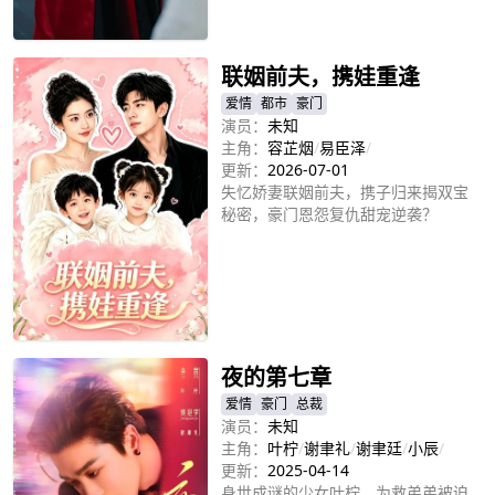
立即播放
联姻前夫，携娃重逢
爱情
都市
豪门
演员：
未知
主角：
容芷烟
/
易臣泽
/
更新：
2026-07-01
失忆娇妻联姻前夫，携子归来揭双宝
秘密，豪门恩怨复仇甜宠逆袭？
立即播放
夜的第七章
爱情
豪门
总裁
演员：
未知
主角：
叶柠
/
谢聿礼
/
谢聿廷
/
小辰
/
更新：
2025-04-14
身世成谜的少女叶柠，为救弟弟被迫