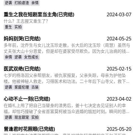
是因为救出被林心瑶撞成植物人的傅芊芊，被亲生父母和三个哥哥联
逆袭
打脸虐渣
亲情
手送入了惩教所。高考放榜当天，林胜雪因证据不足走出了惩教所。
重生之我在短剧里当主角
(已完结)
2024-03-07
面对三位哥哥施舍和不屑，林胜雪果断跟她们断绝关系，还在状元宴
上用全国状元的满分成绩，横扫父母和三位哥哥嘲笑和不屑。
什么？王志猩又重生了？
重生
实拍
妈妈别哭
(已完结)
2024-05-25
多年前，沈乔生与女儿沈玉珍走散，长大后的沈玉珍（周慧）虽然与
丈夫张大山十分恩爱，但是却在婆家受尽欺负。因为女儿治病的钱被
婆婆抢走，丈夫为了赚快钱意外“死亡”，周慧肚子里的二胎也因为婆
亲情
逆袭
女性成长
婆的磋磨胎死腹中。葬礼上，备受打击的周慧决心一定要治好唯一的
医武双绝
(已完结)
2025-02-15
女儿，却不想自己的婆婆和小叔子一家正在谋算着将丈夫的高额抚恤
金据为己有，而此时的沈乔生也匆匆赶到......
七岁的杨洛因父亲帮朋友，被仇家报复，父亲失踪，母亲为护他坠
楼。他被神秘人救走，习得医术和功法。二十年后下山寻父，救下被
跟踪的苏轻眉和她小姨，又因柳家女儿当日结婚退了婚约，被苏轻眉
逆袭
家庭伦理
古装
收留，两人渐生情愫。杨洛帮苏轻眉解决公司危机，还打听到父亲失
心动不止一刻
(已完结)
2023-04-02
踪与裴家有关，裴家背靠京都五大豪门。为找父亲，他提升实力，婚
后与苏轻眉一同前往京都。
在婚礼上甩了把自己当替身的渣男后，姜十七决定去见证别人的幸
福，却恰巧撞破了全省首富莫柯被当众逃婚的尴尬时刻。瞬间的悲愤
交加，让姜十七鼓起勇气见义勇为，上台演着戏嫁给了莫柯。但姜十
逆袭
现言甜宠
实拍
七不知道的是，这场婚礼本就是莫柯用来逃避联姻的设计，而她的出
曾逢君时花照眼
(已完结)
2025-05-20
现，不仅捣乱了莫柯的计划，还让她闯进了莫柯的心里。事后，莫柯