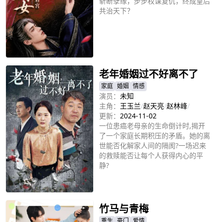
斩断孽缘，步步权谋复仇，终成皇后
共治天下？
立即播放
老年婚姻过不好离不了
家庭
婚姻
情感
演员：
未知
主角：
王玉兰
/
赵天亮
/
赵林峰
/
更新：
2024-11-02
一位患癌老母亲的生命倒计时,揭开
了一个家庭长期积压的矛盾。她的离
世能否化解家人间的隔阂?一场迟来
的救赎能否让每个人获得内心的平
静?
立即播放
竹马与青梅
重生
豪门
爱情