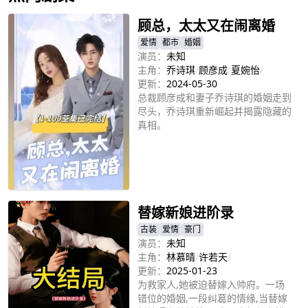
顾总，太太又在闹离婚
爱情
都市
婚姻
演员：
未知
主角：
乔诗琪
/
顾彦成
/
夏婉怡
/
更新：
2024-05-30
总裁顾彦成和妻子乔诗琪的婚姻走到
尽头，乔诗琪重新崛起并揭露隐藏的
真相。
立即播放
替嫁新娘进阶录
古装
爱情
豪门
演员：
未知
主角：
林慕晴
/
许若天
/
更新：
2025-01-23
为救家人,她被迫替嫁入帅府。一场
错位的婚姻,一段纠葛的情缘,当替嫁