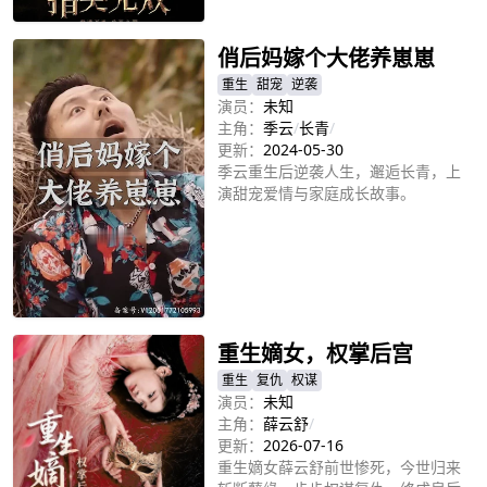
立即播放
俏后妈嫁个大佬养崽崽
重生
甜宠
逆袭
演员：
未知
主角：
季云
/
长青
/
更新：
2024-05-30
季云重生后逆袭人生，邂逅长青，上
演甜宠爱情与家庭成长故事。
立即播放
重生嫡女，权掌后宫
重生
复仇
权谋
演员：
未知
主角：
薛云舒
/
更新：
2026-07-16
重生嫡女薛云舒前世惨死，今世归来