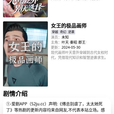
立即播放
女王的极品画师
穿越
奇幻
逆袭
演员：
未知
主角：
叶天
/
秦昭
/
郡王
/
更新：
2024-05-30
现代画师叶天意外穿越到古代女权时
代，凭借现代知识和智慧逆袭求生。
立即播放
剧情介绍
①-爱剧APP（52ju.cc）声明:《傅总别虐了，太太她死
了》等热剧的更新内容均来自网友,不代表本站立场。感