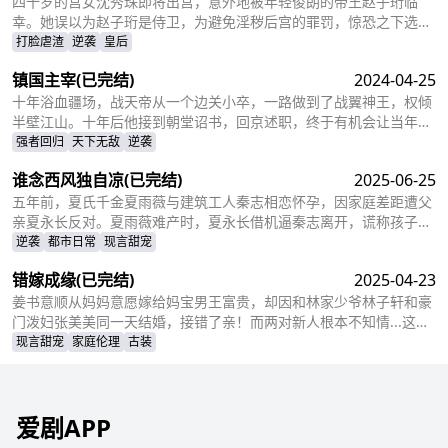
购买了姜十七所在的公司，成了空降的老板，开始了自己的茫茫追妻
四十岁的宫女沈秀珠即将出宫，意外地被年轻俊朗的帝王赵子珩临
之旅……
幸。她误以为赵子珩是侍卫，为避免淫秽后宫的罪罚，惊恐之下选择
了逃离。六年后，沈秀珠携龙凤胎现身宫廷百子宴，却被亲族羞辱和
打脸虐渣
逆袭
皇后
污蔑。危机关头，赵子珩认出了她，护她周全。最终，沈秀珠母凭子
镇国主宰
(已完结)
2024-04-25
贵，成为人人敬仰的皇后，狠狠打了那些人的脸！
十年浴血疆场，战天帝从一个边关小卒，一路做到了战翼神王，权倾
半壁江山。十年后他接到朝堂诏书，回京述职，终于有机会让当年害
自己母亲的仇人为之付出代价
强者回归
天下无敌
逆袭
谁念西风独自凉
(已完结)
2025-06-25
五年前，夏氏千金夏雨薇与建筑工人秦志相恋怀孕，因家庭差距遭父
亲夏永长反对。夏雨薇难产时，夏永长借机逼秦志离开，谎称孩子夭
折，实则把孩子小蝶交给秦志。秦志工地事故后失智，父女拾荒为
逆袭
都市日常
现言甜宠
生。五年后，夏雨薇坚信秦志未死，医院偶遇昏迷的秦志却被父亲欺
错嫁成缘
(已完结)
2025-04-23
骗。小蝶为救父接近她，她凭借护身符和鸡汤味道发现真相。夏永长
与江正阳阻挠，夏雨薇救下父女，秦志苏醒，一家团圆，夏永长悔
姜书意顺从妈妈意愿嫁给妈宝男王富贵，却因和林家少爷林子轩和豪
悟，夏雨薇继承家业，与秦志重归于好。
门泼妇张美美同一天结婚，接错了亲！而两对新人根本不知情...这场
洞错房的闹剧会如何收场？
现言甜宠
家庭伦理
古装
爱剧APP