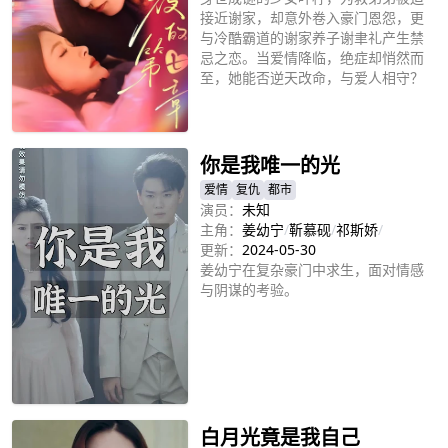
接近谢家，却意外卷入豪门恩怨，更
与冷酷霸道的谢家养子谢聿礼产生禁
忌之恋。当爱情降临，绝症却悄然而
至，她能否逆天改命，与爱人相守？
立即播放
你是我唯一的光
爱情
复仇
都市
演员：
未知
主角：
姜幼宁
/
靳慕砚
/
祁斯娇
/
更新：
2024-05-30
姜幼宁在复杂豪门中求生，面对情感
与阴谋的考验。
立即播放
白月光竟是我自己