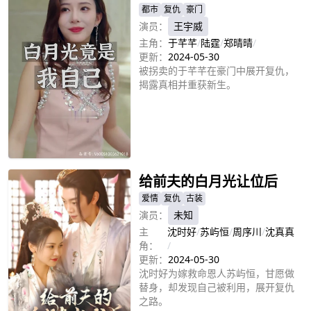
都市
复仇
豪门
演员：
王宇威
主角：
于芊芊
/
陆霆
/
郑晴晴
/
更新：
2024-05-30
被拐卖的于芊芊在豪门中展开复仇，
揭露真相并重获新生。
立即播放
给前夫的白月光让位后
爱情
复仇
古装
演员：
未知
主
沈时好
/
苏屿恒
/
周序川
/
沈真真
角：
/
更新：
2024-05-30
沈时好为嫁救命恩人苏屿恒，甘愿做
替身，却发现自己被利用，展开复仇
之路。