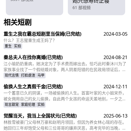
她只想寿终正寝
61 部视频
相关短剧
查看更多
重生之我在霸总短剧里当保姆
(已完结)
2024-03-05
什么？王志猩重生成王妈了？
重生
实拍
秦总夫人在找你离婚
(已完结)
2024-08-21
江小瑜奶奶重病，她决定为了手术费而嫁出去。恰巧此时秦沐川为了
家族事业找了一个假结婚对象，两人阴差阳错的在民政局领证后，秦
沐川计划一年后离婚并留下电话。一年后，江小瑜在秦沐川的公司面
现代言情
打脸虐渣
马甲
试，两人再次相遇，相互觉得眼熟，两人因误会产生纠葛。
偷换人生之真假千金
(已完结)
2024-12-11
一个蓄意已久的阴谋，一场被偷换的人生。首富叶家的大小姐宋乔，
被女佣用自己的女儿偷换，自此两个女孩的命运天差地别，一夕之间
本该是天之骄女的宋乔沦落为佣人女儿，从小备受折磨。而本该贫穷
现言甜宠
家庭伦理
实拍
孤苦的佣人女儿，变成为了高高在上万千宠爱的大小姐。
觉醒当天，我当上全国状元
(已完结)
2025-06-13
林胜雪被豪门父母林万豪和赵明月领回，但因为养女林心瑶的存在。
她回归三年却饱受父母和三位哥哥的嫌弃厌恶，高考完毕的当晚，更