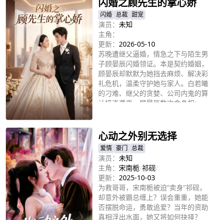
闪婚之顾先生的掌心娇
闪婚
总裁
甜宠
演员：
未知
主角：
更新：
2026-05-10
苏晚遭继父逼婚，情急之下与陌生男
子顾晏辰闪婚领证。本是契约婚姻，
顾晏辰却默默为她挡去麻烦、解决彩
礼危机，温柔守护她与家人。白若曦
的刁难、继父的贪婪、公司内鬼的算
计接连袭来。顾晏辰数次舍身相:
立即播放
护，真心终打动苏晚。从契约夫妻到
双向奔赴，两人历经风雨，将短暂合
约变成一生挚爱，圆满相守。
心动之外别无选择
爱情
豪门
总裁
演员：
未知
主角：
宋南栀
/
祁砚
/
更新：
2025-10-03
为救哥哥，宋南栀被迫“卖身”祁砚，
却意外被霸总缠上？误会重重，她能
否摆脱命运，勇敢追爱？当年的资助
真相浮出水面，她又将如何抉择？