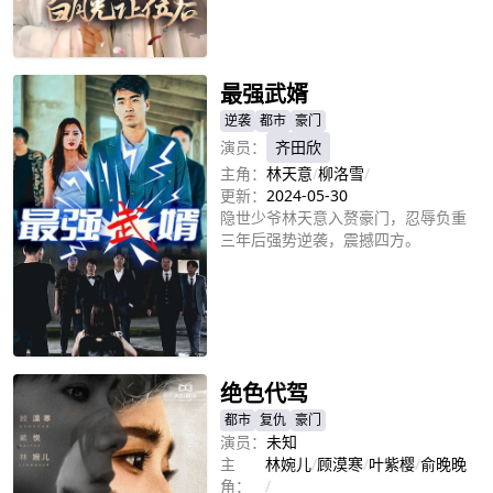
立即播放
最强武婿
逆袭
都市
豪门
演员：
齐田欣
主角：
林天意
/
柳洛雪
/
更新：
2024-05-30
隐世少爷林天意入赘豪门，忍辱负重
三年后强势逆袭，震撼四方。
立即播放
绝色代驾
都市
复仇
豪门
演员：
未知
主
林婉儿
/
顾漠寒
/
叶紫樱
/
俞晚晚
角：
/