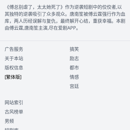
《傅总别虐了，太太她死了》作为逆袭短剧中的佼佼者,以
其独特的逆袭吸引了众多观众。唐南笙被傅云霆强行作为血
库，两人历经误解与复仇，最终解开心结，重获幸福。本剧
由傅云霆,唐南笙主演,尽在爱剧APP。
广告服务
搞笑
关于本站
励志
版权信息
都市
[繁体版]
情感
宫廷
网站索引
古风榜单
男频