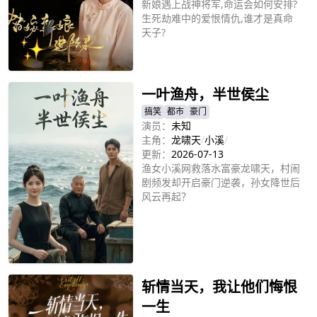
新娘遇上战神将军,命运会如何安排?
生死劫难中的爱恨情仇,谁才是真命
天子?
立即播放
一叶渔舟，半世侯尘
搞笑
都市
豪门
演员：
未知
主角：
龙啸天
/
小溪
/
更新：
2026-07-13
渔女小溪网救落水富豪龙啸天，村闹
剧频发却开启豪门逆袭，孙女降世后
风云再起？
立即播放
斩情当天，我让他们悔恨
一生