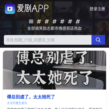
登录
注册
全部
搞笑
励志
都市
情感
宫廷
热血
傅总别虐了，太太她死了
太太的重生复仇