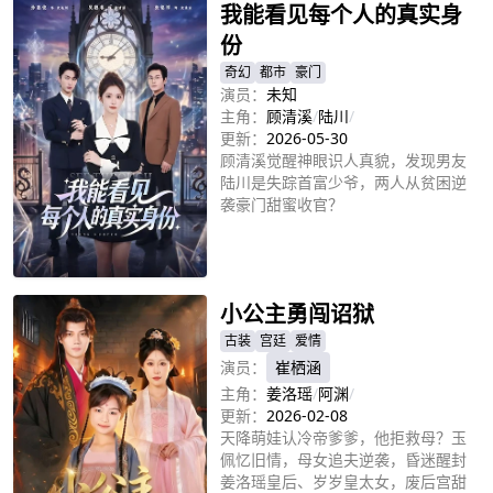
我能看见每个人的真实身
份
奇幻
都市
豪门
演员：
未知
主角：
顾清溪
/
陆川
/
更新：
2026-05-30
顾清溪觉醒神眼识人真貌，发现男友
陆川是失踪首富少爷，两人从贫困逆
袭豪门甜蜜收官？
立即播放
小公主勇闯诏狱
古装
宫廷
爱情
演员：
崔栖涵
主角：
姜洛瑶
/
阿渊
/
更新：
2026-02-08
天降萌娃认冷帝爹爹，他拒救母？玉
佩忆旧情，母女追夫逆袭，昏迷醒封
姜洛瑶皇后、岁岁皇太女，废后宫甜