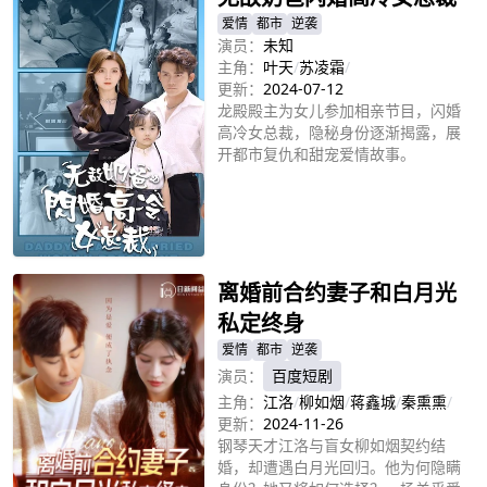
爱情
都市
逆袭
演员：
未知
主角：
叶天
/
苏凌霜
/
更新：
2024-07-12
龙殿殿主为女儿参加相亲节目，闪婚
高冷女总裁，隐秘身份逐渐揭露，展
开都市复仇和甜宠爱情故事。
立即播放
离婚前合约妻子和白月光
私定终身
爱情
都市
逆袭
演员：
百度短剧
主角：
江洛
/
柳如烟
/
蒋鑫城
/
秦熏熏
/
更新：
2024-11-26
钢琴天才江洛与盲女柳如烟契约结
婚，却遭遇白月光回归。他为何隐瞒