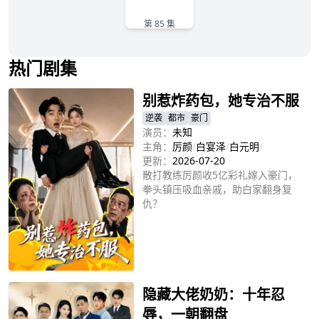
85
第 85 集
热门剧集
别惹炸药包，她专治不服
逆袭
都市
豪门
演员：
未知
主角：
厉颜
/
白宴泽
/
白元明
/
更新：
2026-07-20
散打教练厉颜收5亿彩礼嫁入豪门，
拳头镇压吸血亲戚，助白家翻身复
仇？
立即播放
隐藏大佬奶奶：十年忍
辱，一朝翻盘