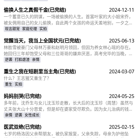
试，两人再次相遇，相互觉得眼熟，两人因误会产生纠葛。
偷换人生之真假千金
(已完结)
2024-12-11
一个蓄意已久的阴谋，一场被偷换的人生。首富叶家的大小姐宋乔，
被女佣用自己的女儿偷换，自此两个女孩的命运天差地别，一夕之间
本该是天之骄女的宋乔沦落为佣人女儿，从小备受折磨。而本该贫穷
现言甜宠
家庭伦理
实拍
孤苦的佣人女儿，变成为了高高在上万千宠爱的大小姐。
觉醒当天，我当上全国状元
(已完结)
2025-06-13
林胜雪被豪门父母林万豪和赵明月领回，但因为养女林心瑶的存在。
她回归三年却饱受父母和三位哥哥的嫌弃厌恶，高考完毕的当晚，更
是因为救出被林心瑶撞成植物人的傅芊芊，被亲生父母和三个哥哥联
逆袭
打脸虐渣
亲情
手送入了惩教所。高考放榜当天，林胜雪因证据不足走出了惩教所。
重生之我在短剧里当主角
(已完结)
2024-03-07
面对三位哥哥施舍和不屑，林胜雪果断跟她们断绝关系，还在状元宴
上用全国状元的满分成绩，横扫父母和三位哥哥嘲笑和不屑。
什么？王志猩又重生了？
重生
实拍
妈妈别哭
(已完结)
2024-05-25
多年前，沈乔生与女儿沈玉珍走散，长大后的沈玉珍（周慧）虽然与
丈夫张大山十分恩爱，但是却在婆家受尽欺负。因为女儿治病的钱被
婆婆抢走，丈夫为了赚快钱意外“死亡”，周慧肚子里的二胎也因为婆
亲情
逆袭
女性成长
婆的磋磨胎死腹中。葬礼上，备受打击的周慧决心一定要治好唯一的
医武双绝
(已完结)
2025-02-15
女儿，却不想自己的婆婆和小叔子一家正在谋算着将丈夫的高额抚恤
金据为己有，而此时的沈乔生也匆匆赶到......
七岁的杨洛因父亲帮朋友，被仇家报复，父亲失踪，母亲为护他坠