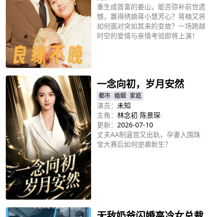
重生成首富的姜山，能否弥补前世遗
憾，赢得绣娘蒋小慧芳心？蒋楠又将
如何面对突如其来的变故？一场跨越
时空的爱情与亲情考验即将上演！
立即播放
一念向初，岁月安然
都市
婚姻
家庭
演员：
未知
主角：
林念初
/
陈景琛
/
更新：
2026-07-10
丈夫AA制逼宫又出轨，孕妻入围珠
宝大赛后如何逆袭新生？
立即播放
无敌奶爸闪婚高冷女总裁