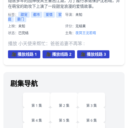
隐居多年的战神夜冥王重出江湖，为了履行承诺保护沈若晴，并
在萌宝的助攻下上演了一段甜宠浪漫的爱情故事。
标签：
甜宠
都市
爱情
家
导演：
未知
庭
豪门
上映：
未知
评分：
无结果
状态：
已完结
主角：
夜冥王
沈若晴
播放 小天使来帮忙：爸爸追妻不再笨 :
🎥 播放线路 1
🎥 播放线路 2
🎥 播放线路 3
剧集导航
1
2
3
第 1 集
第 2 集
第 3 集
4
5
6
第 4 集
第 5 集
第 6 集
7
8
9