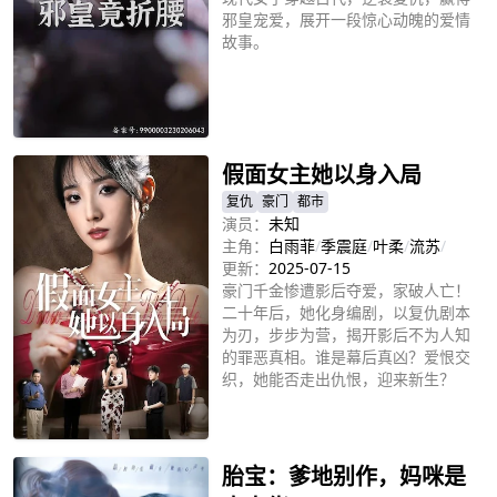
邪皇宠爱，展开一段惊心动魄的爱情
故事。
立即播放
假面女主她以身入局
复仇
豪门
都市
演员：
未知
主角：
白雨菲
/
季震庭
/
叶柔
/
流苏
/
更新：
2025-07-15
豪门千金惨遭影后夺爱，家破人亡！
二十年后，她化身编剧，以复仇剧本
为刃，步步为营，揭开影后不为人知
的罪恶真相。谁是幕后真凶？爱恨交
织，她能否走出仇恨，迎来新生？
立即播放
胎宝：爹地别作，妈咪是