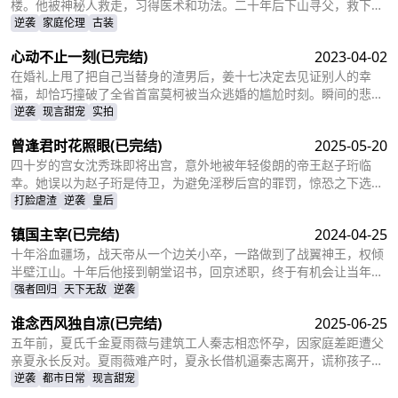
楼。他被神秘人救走，习得医术和功法。二十年后下山寻父，救下被
跟踪的苏轻眉和她小姨，又因柳家女儿当日结婚退了婚约，被苏轻眉
逆袭
家庭伦理
古装
收留，两人渐生情愫。杨洛帮苏轻眉解决公司危机，还打听到父亲失
心动不止一刻
(已完结)
2023-04-02
踪与裴家有关，裴家背靠京都五大豪门。为找父亲，他提升实力，婚
后与苏轻眉一同前往京都。
在婚礼上甩了把自己当替身的渣男后，姜十七决定去见证别人的幸
福，却恰巧撞破了全省首富莫柯被当众逃婚的尴尬时刻。瞬间的悲愤
交加，让姜十七鼓起勇气见义勇为，上台演着戏嫁给了莫柯。但姜十
逆袭
现言甜宠
实拍
七不知道的是，这场婚礼本就是莫柯用来逃避联姻的设计，而她的出
曾逢君时花照眼
(已完结)
2025-05-20
现，不仅捣乱了莫柯的计划，还让她闯进了莫柯的心里。事后，莫柯
购买了姜十七所在的公司，成了空降的老板，开始了自己的茫茫追妻
四十岁的宫女沈秀珠即将出宫，意外地被年轻俊朗的帝王赵子珩临
之旅……
幸。她误以为赵子珩是侍卫，为避免淫秽后宫的罪罚，惊恐之下选择
了逃离。六年后，沈秀珠携龙凤胎现身宫廷百子宴，却被亲族羞辱和
打脸虐渣
逆袭
皇后
污蔑。危机关头，赵子珩认出了她，护她周全。最终，沈秀珠母凭子
镇国主宰
(已完结)
2024-04-25
贵，成为人人敬仰的皇后，狠狠打了那些人的脸！
十年浴血疆场，战天帝从一个边关小卒，一路做到了战翼神王，权倾
半壁江山。十年后他接到朝堂诏书，回京述职，终于有机会让当年害
自己母亲的仇人为之付出代价
强者回归
天下无敌
逆袭
谁念西风独自凉
(已完结)
2025-06-25
五年前，夏氏千金夏雨薇与建筑工人秦志相恋怀孕，因家庭差距遭父
亲夏永长反对。夏雨薇难产时，夏永长借机逼秦志离开，谎称孩子夭
折，实则把孩子小蝶交给秦志。秦志工地事故后失智，父女拾荒为
逆袭
都市日常
现言甜宠
生。五年后，夏雨薇坚信秦志未死，医院偶遇昏迷的秦志却被父亲欺