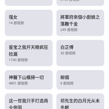
强女
將軍府來個小廚娘之
14 部视频
落難千金
249 部视频
鉴宝之我开天眼疯狂
白芷傅
30 部视频
捡漏
1740 部视频
神醫下山橫掃一切
柳烟
4801 部视频
9 部视频
这一世我只手打造商
祁先生的白月光从未
业帝国
冬眠