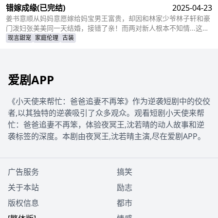
错嫁成缘
(已完结)
2025-04-23
骗。小蝶为救父接近她，她凭借护身符和鸡汤味道发现真相。夏永长
与江正阳阻挠，夏雨薇救下父女，秦志苏醒，一家团圆，夏永长悔
姜书意顺从妈妈意愿嫁给妈宝男王富贵，却因和林家少爷林子轩和豪
悟，夏雨薇继承家业，与秦志重归于好。
门泼妇张美美同一天结婚，接错了亲！而两对新人根本不知情...这场
洞错房的闹剧会如何收场？
现言甜宠
家庭伦理
古装
爱剧APP
《小天使来帮忙：爸爸追妻不再笨》作为逆袭短剧中的佼佼
者,以其独特的逆袭吸引了众多观众。观看短剧小天使来帮
忙：爸爸追妻不再笨，体验夜冥王,沈若晴的动人故事和逆
袭标签的深度。本剧由夜冥王,沈若晴主演,尽在爱剧APP。
广告服务
搞笑
关于本站
励志
版权信息
都市