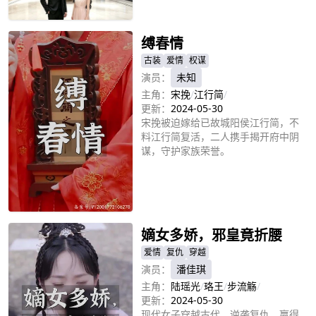
立即播放
缚春情
古装
爱情
权谋
演员：
未知
主角：
宋挽
/
江行简
/
更新：
2024-05-30
宋挽被迫嫁给已故城阳侯江行简，不
料江行简复活，二人携手揭开府中阴
谋，守护家族荣誉。
立即播放
嫡女多娇，邪皇竟折腰
爱情
复仇
穿越
演员：
潘佳琪
主角：
陆瑶光
/
珞王
/
步流觞
/
更新：
2024-05-30
现代女子穿越古代，逆袭复仇，赢得