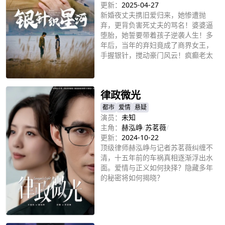
更新：
2025-04-27
新婚夜丈夫携旧爱归来，她惨遭抛
弃，更背负害死丈夫的骂名！婆婆逼
堕胎，她誓要带着孩子逆袭人生！多
年后，当年的弃妇竟成了商界女王，
手握银针，搅动豪门风云！疯癫老太
竟是总裁奶奶？她的复仇之路又将如
立即播放
何展开？
律政微光
都市
爱情
悬疑
演员：
未知
主角：
赫泓峥
/
苏茗薇
/
更新：
2024-10-22
顶级律师赫泓峥与记者苏茗薇纠缠不
清，十五年前的车祸真相逐渐浮出水
面。爱情与正义如何抉择？隐藏多年
的秘密将如何揭晓？
立即播放