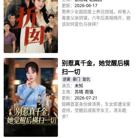
更新：
2026-06-17
寄养少女囡因爱上养兄煜城，却卷入
毒害父亲阴谋，六年后真相揭开，她
该如何复仇与抉择？
立即播放
别惹真千金，她觉醒后横
扫一切
逆袭
豪门
复仇
演员：
未知
主角：
苏晴
/
周强
/
更新：
2026-07-21
隐瞒首富身份嫁渣男，生女即遭全家
虐待，觉醒后成医学女王，渣夫跪
求？
立即播放