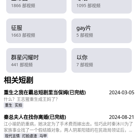
1866 部视频
1095 部视频
征服
gay片
1663 部视频
5 部视频
群星闪耀时
以你
441 部视频
7 部视频
相关短剧
查看更多
重生之我在霸总短剧里当保姆
(已完结)
2024-03-05
什么？王志猩重生成王妈了？
重生
实拍
秦总夫人在找你离婚
(已完结)
2024-08-21
江小瑜奶奶重病，她决定为了手术费而嫁出去。恰巧此时秦沐川为了
家族事业找了一个假结婚对象，两人阴差阳错的在民政局领证后，秦
沐川计划一年后离婚并留下电话。一年后，江小瑜在秦沐川的公司面
现代言情
打脸虐渣
马甲