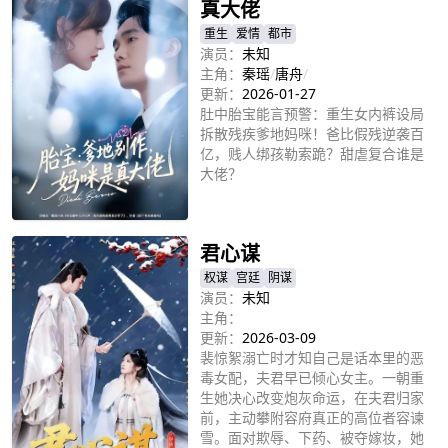
真大佬
重生
爱情
都市
演员：
未知
主角：
秦瑶
/
唐舟
/
更新：
2026-01-27
肚中胎宝能言预警：重生女内裤设局
拆散残疾爹地妈咪！爸比假残逆袭百
亿，贱人绑孩勒索跪？甜虐复合谁是
大佬？
立即播放
君心谋
权谋
宫廷
阴谋
演员：
未知
主角：
更新：
2026-03-09
裴惊絮溺亡时才知自己是话本里的恶
毒女配，夫君早已倾心女主。一朝重
生她决心改变炮灰命运，在夫君归家
前，主动攀附容府真正的高位者容谏
雪。面对欺辱、下药、被夺嫁妆，她