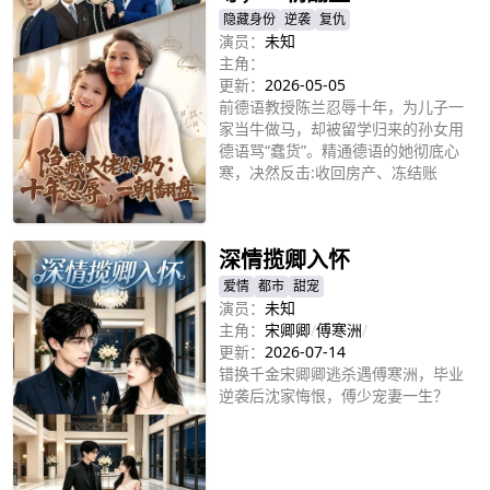
隐藏身份
逆袭
复仇
演员：
未知
主角：
更新：
2026-05-05
前德语教授陈兰忍辱十年，为儿子一
家当牛做马，却被留学归来的孙女用
德语骂“蠢货”。精通德语的她彻底心
寒，决然反击:收回房产、冻结账
户、撤销奖学金、让不孝子孙一无所
立即播放
有。她重拾学术，担任文化中心顾
问，开启属于自己的崭新人生。
深情揽卿入怀
爱情
都市
甜宠
演员：
未知
主角：
宋卿卿
/
傅寒洲
/
更新：
2026-07-14
错换千金宋卿卿逃杀遇傅寒洲，毕业
逆袭后沈家悔恨，傅少宠妻一生？