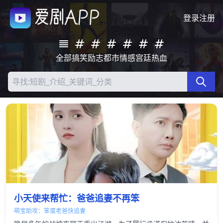
登录
注册
全部
搞笑
励志
都市
情感
宫廷
热血
小天使来帮忙：爸爸追妻不再笨
萌宝助攻：笨蛋老爸快追妻