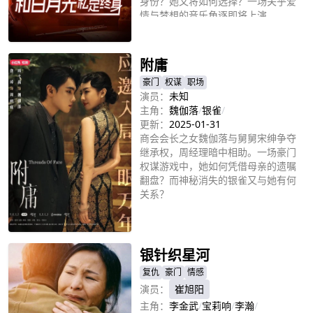
身份？她又将如何选择？一场关乎爱
情与梦想的音乐角逐即将上演。
立即播放
附庸
豪门
权谋
职场
演员：
未知
主角：
魏伽落
/
银雀
/
更新：
2025-01-31
商会会长之女魏伽落与舅舅宋绅争夺
继承权，周经理暗中相助。一场豪门
权谋游戏中，她如何凭借母亲的遗嘱
翻盘？而神秘消失的银雀又与她有何
关系？
立即播放
银针织星河
复仇
豪门
情感
演员：
崔旭阳
主角：
李金武
/
宝莉响
/
李瀚
/