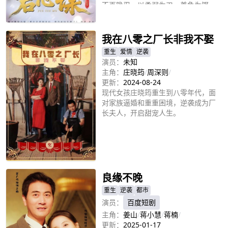
不再隐忍，以柔弱为刃、美色为饵，
立即播放
屡次向容谏雪示弱求助，让他屡屡破
例、心生涟漪。可容玄舟提前归来，
旧夫女主相继出现，裴惊絮身陷困
我在八零之厂长非我不娶
境。她凭借预知剧情，在容谏雪庇护
重生
爱情
逆袭
下周旋，斩断前缘，撕破女主伪装，
演员：
未知
夺回一切。最终，容谏雪为她对抗世
主角：
庄晓筠
/
周深则
/
俗，二人心意相通。
更新：
2024-08-24
现代女孩庄晓筠重生到八零年代，面
对家族逼婚和重重困境，逆袭成为厂
长夫人，开启甜宠人生。
立即播放
良缘不晚
重生
逆袭
都市
演员：
百度短剧
主角：
姜山
/
蒋小慧
/
蒋楠
/
更新：
2025-01-17