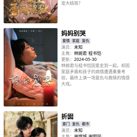
宠大结局？
立即播放
妈妈别哭
爱情
家庭
复仇
演员：
未知
主角：
林婉君
/
程书恺
/
更新：
2024-05-30
林婉君与程书恺因爱走到一起，却因
家庭矛盾和孩子的病情遭遇重重考
验，最终上演一场复仇与救赎的情感
大戏。
立即播放
折囡
豪门
复仇
都市
演员：
未知
主角：
谢煜城
/
谢囡因
/