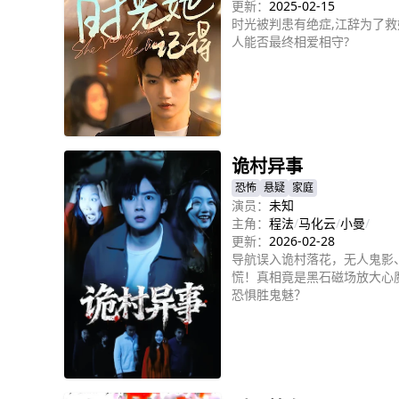
更新：
2025-02-15
时光被判患有绝症,江辞为了救
人能否最终相爱相守?
立即播放
诡村异事
恐怖
悬疑
家庭
演员：
未知
主角：
程法
/
马化云
/
小曼
/
更新：
2026-02-28
导航误入诡村落花，无人鬼影
慌！真相竟是黑石磁场放大心
恐惧胜鬼魅？
立即播放