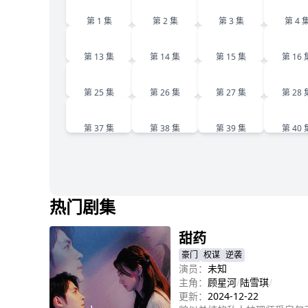
1
2
3
4
第 1 集
第 2 集
第 3 集
第 4 
13
14
15
1
第 13 集
第 14 集
第 15 集
第 16 
25
26
27
2
第 25 集
第 26 集
第 27 集
第 28 
37
38
39
4
第 37 集
第 38 集
第 39 集
第 40 
热门剧集
甜药
豪门
权谋
逆袭
演员：
未知
主角：
顾星河
/
陆雪琪
/
更新：
2024-12-22