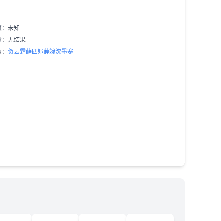
演：
未知
分：
无结果
角：
贺云霜
薛四郎
薛婉
沈墨寒