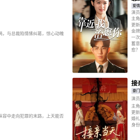
爱情
演员
主角
更新
金牌
涡，与总裁陷情愫纠葛，惊心动魄
一次
蓄意
愈？
立
接
豪门
演员
主角
更新
纵容中走向犯罪的末路，上天能否
婚礼
身份