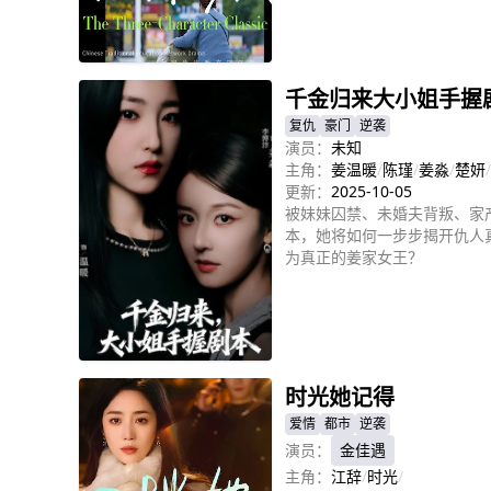
立即播放
千金归来大小姐手握
复仇
豪门
逆袭
演员：
未知
主角：
姜温暖
/
陈瑾
/
姜淼
/
楚妍
/
更新：
2025-10-05
被妹妹囚禁、未婚夫背叛、家
本，她将如何一步步揭开仇人
为真正的姜家女王？
立即播放
时光她记得
爱情
都市
逆袭
演员：
金佳遇
主角：
江辞
/
时光
/