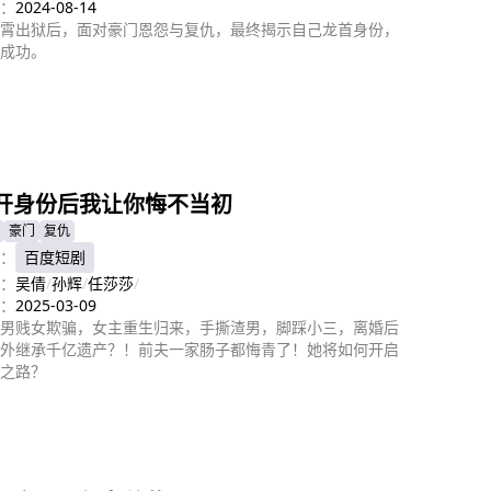
：
2024-08-14
霄出狱后，面对豪门恩怨与复仇，最终揭示自己龙首身份，
成功。
即播放
开身份后我让你悔不当初
豪门
复仇
：
百度短剧
：
吴倩
/
孙辉
/
任莎莎
/
：
2025-03-09
男贱女欺骗，女主重生归来，手撕渣男，脚踩小三，离婚后
外继承千亿遗产？！前夫一家肠子都悔青了！她将如何开启
之路？
即播放