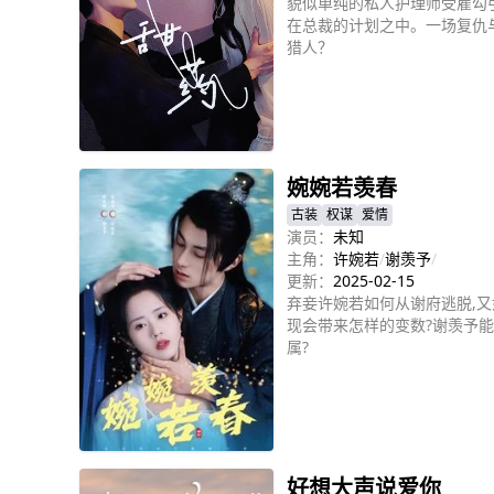
貌似单纯的私人护理师受雇勾
在总裁的计划之中。一场复仇
猎人？
立即播放
婉婉若羡春
古装
权谋
爱情
演员：
未知
主角：
许婉若
/
谢羡予
/
更新：
2025-02-15
弃妾许婉若如何从谢府逃脱,又
现会带来怎样的变数?谢羡予能
属?
立即播放
好想大声说爱你