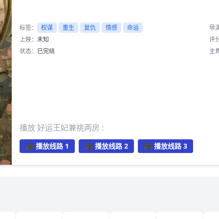
标签：
权谋
重生
复仇
情感
命运
导
上映：
未知
评
状态：
已完结
主
播放 好运王妃兼祧两房 :
🎥 播放线路 1
🎥 播放线路 2
🎥 播放线路 3