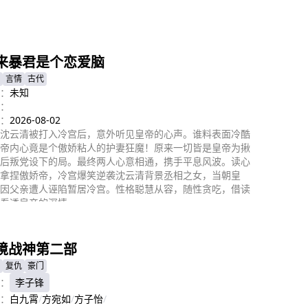
即播放
来暴君是个恋爱脑
言情
古代
：
未知
：
：
2026-08-02
沈云清被打入冷宫后，意外听见皇帝的心声。谁料表面冷酷
帝内心竟是个傲娇粘人的护妻狂魔！原来一切皆是皇帝为揪
后叛党设下的局。最终两人心意相通，携手平息风波。读心
拿捏傲娇帝，冷宫爆笑逆袭沈云清背景丞相之女，当朝皇
因父亲遭人诬陷暂居冷宫。性格聪慧从容，随性贪吃，借读
看透皇帝的深情。
即播放
境战神第二部
复仇
豪门
：
李子锋
：
白九霄
/
方宛如
/
方子怡
/