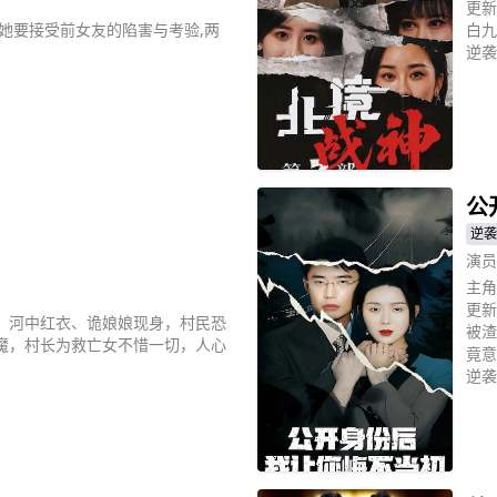
更新
她要接受前女友的陷害与考验,两
白九
逆袭
立
公
逆袭
演员
主角
更新
、河中红衣、诡娘娘现身，村民恐
被渣
魔，村长为救亡女不惜一切，人心
竟意
逆袭
立