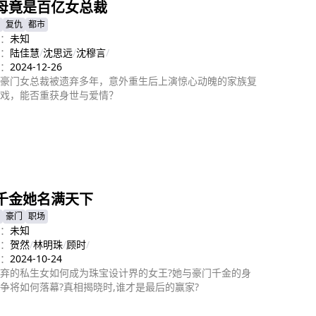
母竟是百亿女总裁
复仇
都市
：
未知
：
陆佳慧
/
沈思远
/
沈穆言
/
：
2024-12-26
豪门女总裁被遗弃多年，意外重生后上演惊心动魄的家族复
戏，能否重获身世与爱情？
即播放
千金她名满天下
豪门
职场
：
未知
：
贺然
/
林明珠
/
顾时
/
：
2024-10-24
弃的私生女如何成为珠宝设计界的女王?她与豪门千金的身
争将如何落幕?真相揭晓时,谁才是最后的赢家?