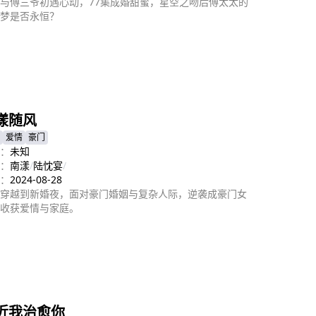
与傅三爷初遇心动，77集成婚甜蜜，星空之吻后傅太太的
梦是否永恒？
即播放
漾随风
爱情
豪门
：
未知
：
南漾
/
陆忱宴
/
：
2024-08-28
穿越到新婚夜，面对豪门婚姻与复杂人际，逆袭成豪门女
收获爱情与家庭。
即播放
近我治愈你