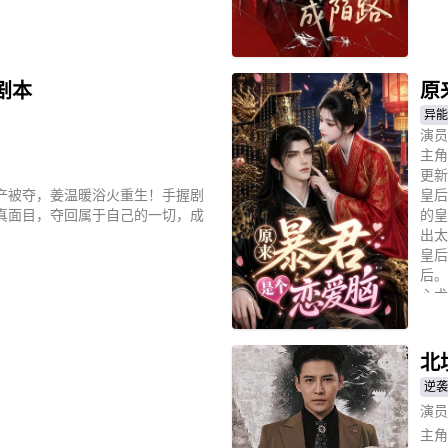
立
剧本
原
异能
演员
主角
更新
产被夺，姜温暖浴火重生！手握剧
皇后
真面目，夺回属于自己的一切，成
的皇
出太
皇后
后。
心术
立
北
逆袭
演员
主角