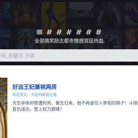
全部
搞笑
励志
都市
情感
宫廷
热血
好运王妃兼祧两房
命定双夫：王妃的兼祧之路
天生孕体却惨遭利用，重生归来，她不再是任人宰割的棋子！斗绿
复仇成功，登上权力巅峰？