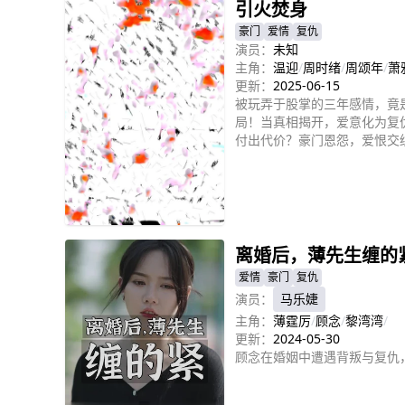
引火焚身
豪门
爱情
复仇
演员：
未知
主角：
温迎
/
周时绪
/
周颂年
/
萧
更新：
2025-06-15
被玩弄于股掌的三年感情，竟
局！当真相揭开，爱意化为复
付出代价？豪门恩怨，爱恨交
立即播放
离婚后，薄先生缠的
爱情
豪门
复仇
演员：
马乐婕
主角：
薄霆厉
/
顾念
/
黎湾湾
/
更新：
2024-05-30
顾念在婚姻中遭遇背叛与复仇