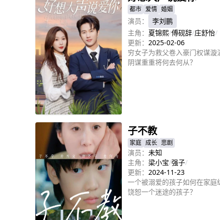
都市
爱情
婚姻
演员：
李刘鹏
主角：
夏锦熙
/
傅砚辞
/
庄舒怡
/
更新：
2025-02-06
穷女子为救父卷入豪门权谋漩
阴谋重重将何去何从？
立即播放
子不教
家庭
成长
悲剧
演员：
未知
主角：
梁小宝
/
强子
/
更新：
2024-11-23
一个被溺爱的孩子如何在家庭
饶恕一个迷途的孩子？