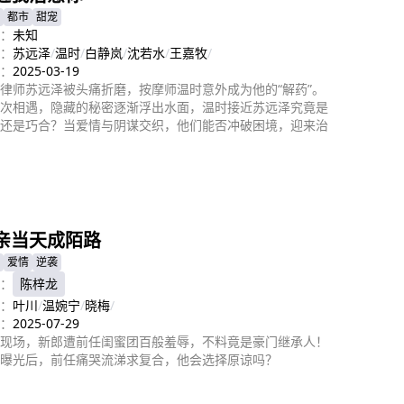
都市
甜宠
：
未知
：
苏远泽
/
温时
/
白静岚
/
沈若水
/
王嘉牧
/
：
2025-03-19
律师苏远泽被头痛折磨，按摩师温时意外成为他的“解药”。
次相遇，隐藏的秘密逐渐浮出水面，温时接近苏远泽究竟是
还是巧合？当爱情与阴谋交织，他们能否冲破困境，迎来治
即播放
亲当天成陌路
爱情
逆袭
：
陈梓龙
：
叶川
/
温婉宁
/
晓梅
/
：
2025-07-29
现场，新郎遭前任闺蜜团百般羞辱，不料竟是豪门继承人！
曝光后，前任痛哭流涕求复合，他会选择原谅吗？