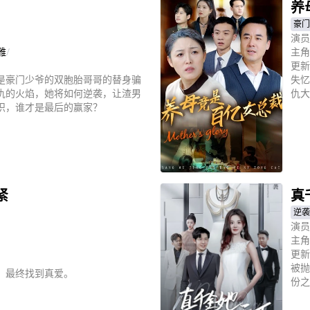
养
豪门
演员
雅
/
主角
更新
是豪门少爷的双胞胎哥哥的替身骗
失忆
仇的火焰，她将如何逆袭，让渣男
仇大
织，谁才是最后的赢家？
立
紧
真
逆袭
演员
主角
更新
被抛
，最终找到真爱。
份之