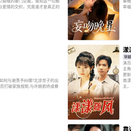
引装瞎的豪门总裁，谁知这一切都
秦晚
与爱情的交织，究竟谁才是真正的
幸福
立
漾
穿越
演员
主角
更新
如何与谢羡予纠缠?北凉世子的出
南漾
否打破家族规矩,与许婉若终成眷
主，
立
靠