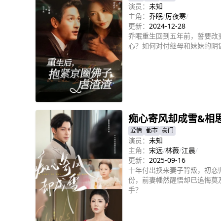
演员：
未知
主角：
乔眠
/
厉夜寒
/
更新：
2024-12-28
乔眠重生回到五年前，誓要改
心？如何对付继母和妹妹的阴
立即播放
痴心寄风却成雪&相
爱情
都市
豪门
演员：
未知
主角：
宋远
/
林薇
/
江晨
/
更新：
2025-09-16
十年付出换来妻子背叛，初恋
份，前妻幡然醒悟却已追悔莫
手？