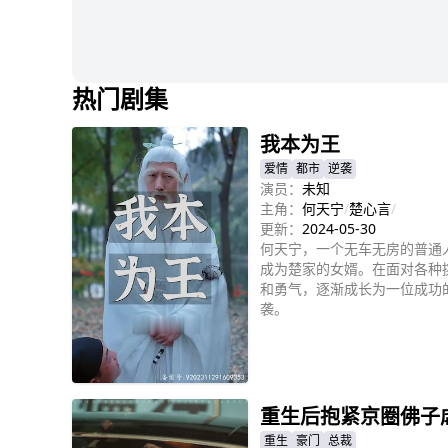
热门剧集
我本为王
爱情
都市
逆袭
演员：
未知
主角：
何天宁
/
楚心言
/
更新：
2024-05-30
何天宁，一个无车无房的普通
成为楚家的女婿。在面对各种
和勇气，逐渐成长为一位成功
袭。
立即播放
重生后抱紧京圈佛子
重生
豪门
总裁