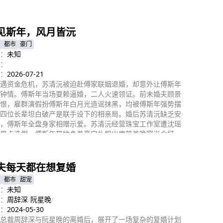
即播放
见斯年，风月皆沅
都市
豪门
：
未知
：
：
2026-07-21
遇资金危机，苏清沅被迫赴傅家联姻退婚，却意外让傅斯年
钟情。傅斯年当场耍赖逼婚，二人火速领证。前未婚夫顾景
恨，雇群演假扮傅斯年白月光造谣抹黑，均被傅斯年强势摆
四位长辈坦白破产是联手设下的相亲局。婚后苏清沅缺乏安
，傅斯年全盘身家相赠示爱。苏清沅经营珠宝工作室遭沈瑶
黑卡造假，傅斯年带她身着高定礼服出席慈善晚宴当众打
即播放
夫每天都在想复婚
都市
甜宠
：
未知
：
周辞深
/
阮星晚
/
：
2024-05-30
总裁周辞深与阮星晚的离婚后，展开了一场复杂的复婚计划