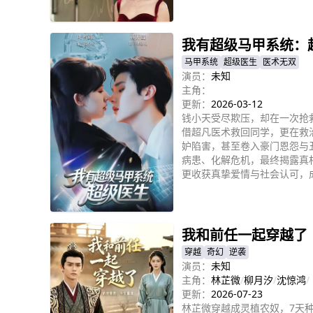
立即播放
我有超级马甲系统：
马甲系统
超级医生
医术无双
演员：
未知
主角：
更新：
2026-03-12
钱小天受尽欺压，却在一次抢救
借超凡医术救回同学，更在救
妒陷害，甚至卷入豪门恩怨与
病患、化解危机，最终揭露真
更收获真挚爱情与社会认可，成
立即播放
我和前任一起穿越了
穿越
奇幻
逆袭
演员：
未知
主角：
林芷微
/
柳月汐
/
沈惊鸿
/
更新：
2026-07-23
林芷微穿越成灵植农奴，7天