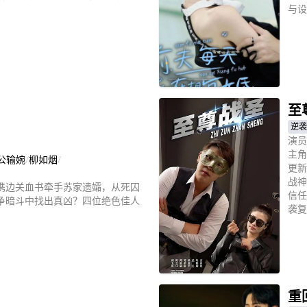
与设
立
至
逆袭
演员
主角
公输婉
/
柳如烟
/
更新
战神
携边关血书牵手苏家遗孀，从死囚
信任
争暗斗中找出真凶？四位绝色佳人
袭复
立
重