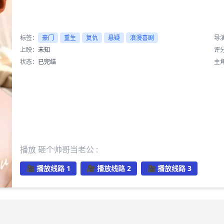
标签：
豪门
重生
复仇
悬疑
浪漫喜剧
导
上映：
未知
评
状态：
已完结
主
播放 砸个帅哥当老公 :
🎥 播放线路 1
🎥 播放线路 2
🎥 播放线路 3