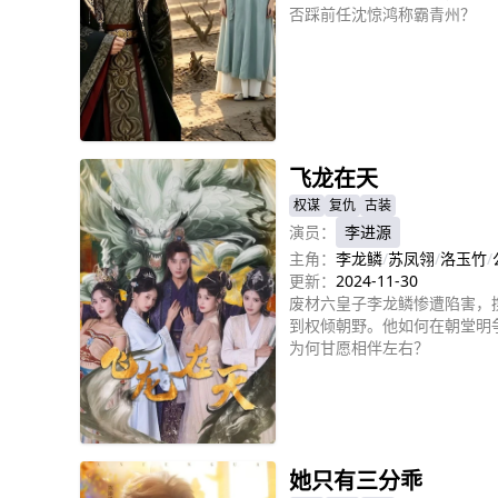
否踩前任沈惊鸿称霸青州？
立即播放
飞龙在天
权谋
复仇
古装
演员：
李进源
主角：
李龙鳞
/
苏凤翎
/
洛玉竹
/
更新：
2024-11-30
废材六皇子李龙鳞惨遭陷害，
到权倾朝野。他如何在朝堂明
为何甘愿相伴左右？
立即播放
她只有三分乖