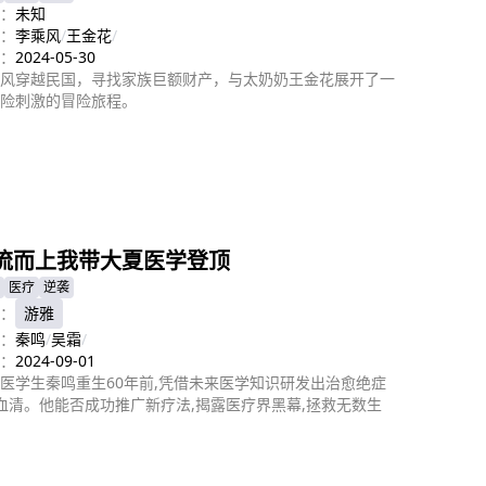
：
未知
：
李乘风
/
王金花
/
：
2024-05-30
风穿越民国，寻找家族巨额财产，与太奶奶王金花展开了一
险刺激的冒险旅程。
即播放
流而上我带大夏医学登顶
医疗
逆袭
：
游雅
：
秦鸣
/
吴霜
/
：
2024-09-01
医学生秦鸣重生60年前,凭借未来医学知识研发出治愈绝症
血清。他能否成功推广新疗法,揭露医疗界黑幕,拯救无数生