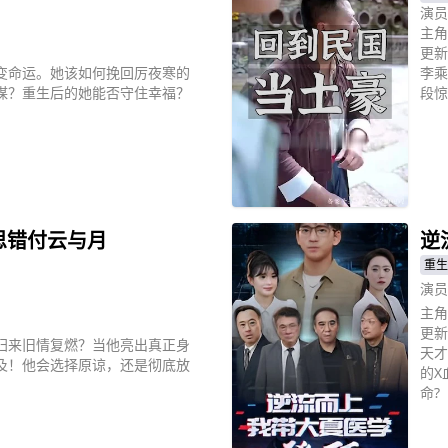
演员
主角
更新
变命运。她该如何挽回厉夜寒的
李乘
谋？重生后的她能否守住幸福？
段惊
立
思错付云与月
逆
重生
演员
主角
更新
归来旧情复燃？当他亮出真正身
天才
及！他会选择原谅，还是彻底放
的X
命?