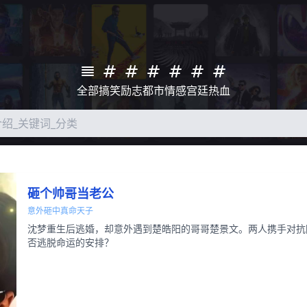
全部
搞笑
励志
都市
情感
宫廷
热血
砸个帅哥当老公
意外砸中真命天子
沈梦重生后逃婚，却意外遇到楚皓阳的哥哥楚景文。两人携手对抗
否逃脱命运的安排？