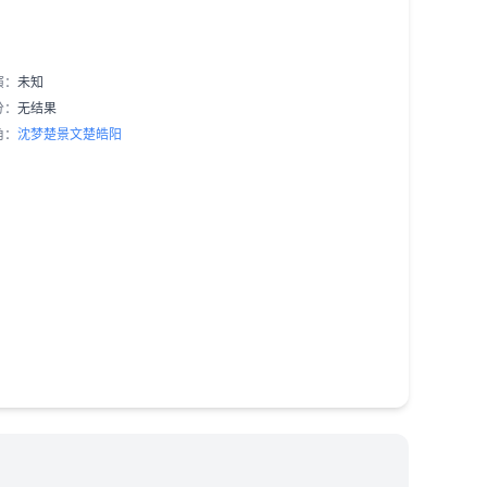
演：
未知
分：
无结果
角：
沈梦
楚景文
楚皓阳