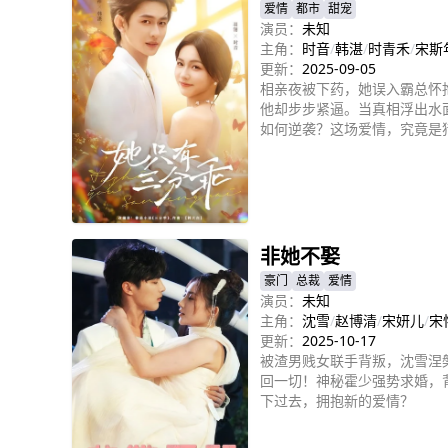
爱情
都市
甜宠
演员：
未知
主角：
时音
/
韩湛
/
时青禾
/
宋斯
更新：
2025-09-05
相亲夜被下药，她误入霸总怀
他却步步紧逼。当真相浮出水
如何逆袭？这场爱情，究竟是
立即播放
非她不娶
豪门
总裁
爱情
演员：
未知
主角：
沈雪
/
赵博清
/
宋妍儿
/
宋
更新：
2025-10-17
被渣男贱女联手背叛，沈雪涅
回一切！神秘霍少强势求婚，
下过去，拥抱新的爱情？