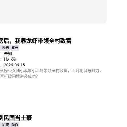
榜后，我靠龙虾带领全村致富
励志
成长
：
未知
：
陆小溪
/
：
2026-06-15
落榜少女陆小溪靠小龙虾带领全村致富，面对嘲讽与阻力，
否打破困境逆袭成功？
即播放
到民国当土豪
甜宠
动作