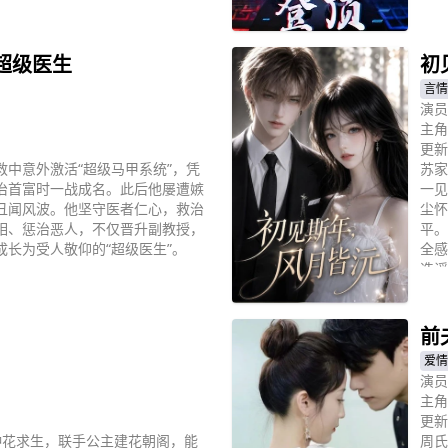
立
超级医生
初
言情
演员
主角
更新
中意外激活“超级马甲系统”，凭
苏家
治首富时一战成名。此后他屡遭嫉
一见
丑闻风波。他坚守医者仁心，救治
尘怀
相、惩治恶人，不仅晋升副教授，
平。
长为受人敬仰的“超级医生”。
全感
造谣
立
脸。
前
爱情
演员
主角
更新
种花求生，联手公主建花朝阁，能
周氏