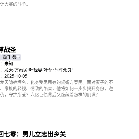
计大赛的斗争。
即播放
尊战圣
豪门
都市
：
未知
：
龙天
/
方泰民
/
叶轻容
/
叶菲菲
/
时允良
/
：
2025-10-05
龙天隐姓埋名，化身受尽屈辱的赘婿方泰民。面对妻子的不
、家族的轻视、情敌的陷害，他将如何一步步揭开身份，逆
仇，守护所爱？六亿巨债背后又隐藏着怎样的阴谋？
即播放
回七零：男儿立志出乡关