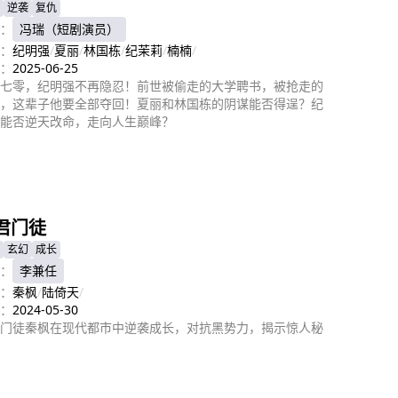
逆袭
复仇
：
冯瑞（短剧演员）
：
纪明强
/
夏丽
/
林国栋
/
纪茉莉
/
楠楠
/
：
2025-06-25
七零，纪明强不再隐忍！前世被偷走的大学聘书，被抢走的
，这辈子他要全部夺回！夏丽和林国栋的阴谋能否得逞？纪
能否逆天改命，走向人生巅峰？
即播放
君门徒
玄幻
成长
：
李兼任
：
秦枫
/
陆倚天
/
：
2024-05-30
门徒秦枫在现代都市中逆袭成长，对抗黑势力，揭示惊人秘