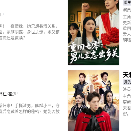
重生
演员
年
/
主角
更新
抱！一夜情缘，她只想撇清关系，
重回
面，家族阴谋、身世之谜，她又该
爱人
猎捕还是救赎？
明强
立
天
复仇
演员
怀仁
/
霍少
/
主角
更新
槃归来！手撕渣男，脚踩小三，夺
天君
背后隐藏着怎样的秘密？她能否放
密。