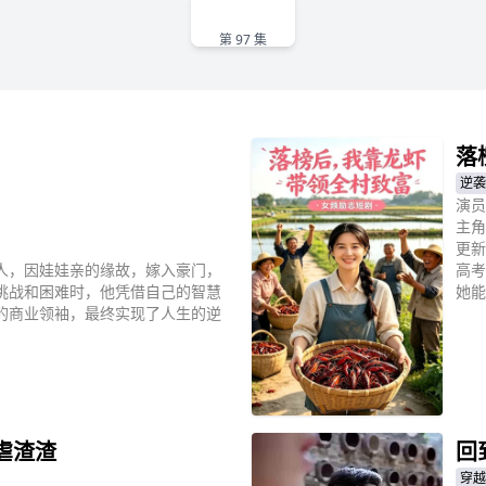
97
第 97 集
落
逆袭
演员
主角
更新
人，因娃娃亲的缘故，嫁入豪门，
高考
挑战和困难时，他凭借自己的智慧
她能
的商业领袖，最终实现了人生的逆
立
虐渣渣
回
穿越