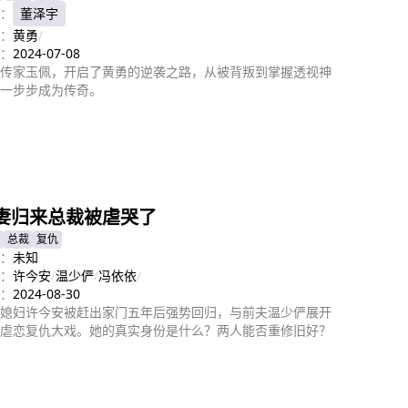
：
董泽宇
：
黄勇
/
：
2024-07-08
传家玉佩，开启了黄勇的逆袭之路，从被背叛到掌握透视神
一步步成为传奇。
即播放
妻归来总裁被虐哭了
总裁
复仇
：
未知
：
许今安
/
温少俨
/
冯依依
/
：
2024-08-30
媳妇许今安被赶出家门五年后强势回归，与前夫温少俨展开
虐恋复仇大戏。她的真实身份是什么？两人能否重修旧好？