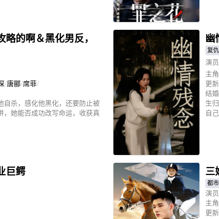
立
攻略的啊＆黑化男反，
幽
复仇
演员
主角
琛
/
唐郦
/
席菲
/
更新
结婚
他自杀，感化他黑化，还要防止被
生归
阱，她能否成功改写命运，收获真
自己
立
业巨鳄
三
都市
演员
主角
更新