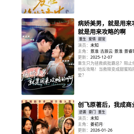
立即播放
病娇美男，就是用来
就是用来攻略的啊
重生
爱情
甜宠
演员：
未知
主角：
景准
/
古辰云
/
景淮
/
景睿
更新：
2025-12-07
重生只为拯救疯批霸总？阻止
他反攻略！当救赎变成甜蜜陷
爱？
立即播放
创飞原著后，我成商
逆袭
豪门
重生
演员：
未知
主角：
姜初月
/
更新：
2026-01-26