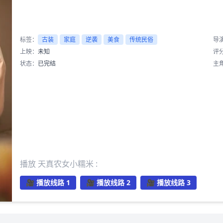
标签：
古装
家庭
逆袭
美食
传统民俗
导
上映：
未知
评
状态：
已完结
主
播放 天真农女小糯米 :
🎥 播放线路 1
🎥 播放线路 2
🎥 播放线路 3