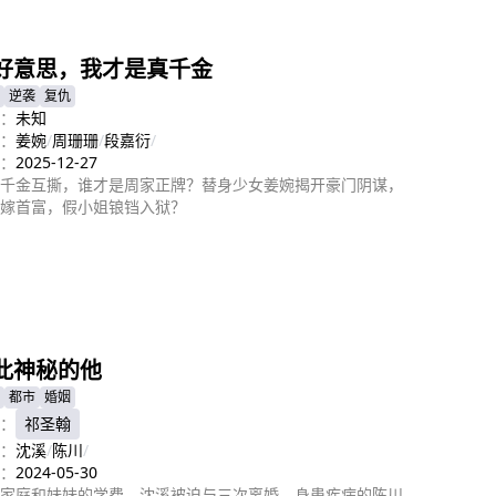
即播放
好意思，我才是真千金
逆袭
复仇
：
未知
：
姜婉
/
周珊珊
/
段嘉衍
/
：
2025-12-27
千金互撕，谁才是周家正牌？替身少女姜婉揭开豪门阴谋，
嫁首富，假小姐锒铛入狱？
即播放
此神秘的他
都市
婚姻
：
祁圣翰
：
沈溪
/
陈川
/
：
2024-05-30
家庭和妹妹的学费，沈溪被迫与三次离婚、身患疾病的陈川