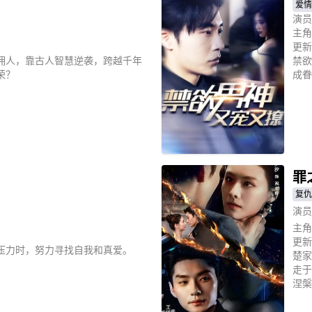
爱情
演员
主角
更新
佣人，靠古人智慧逆袭，跨越千年
禁欲
荣？
成眷
立
罪
复仇
演员
主角
更新
压力时，努力寻找自我和真爱。
楚家
走于
涅槃