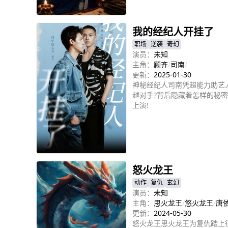
立即播放
我的经纪人开挂了
职场
逆袭
奇幻
演员：
未知
主角：
顾齐
/
司南
/
更新：
2025-01-30
神秘经纪人司南凭超能力助艺
越对手?背后隐藏着怎样的秘
上演!
立即播放
怒火龙王
动作
复仇
玄幻
演员：
未知
主角：
思火龙王
/
悠火龙王
/
唐
更新：
2024-05-30
怒火龙王思火龙王为复仇踏上