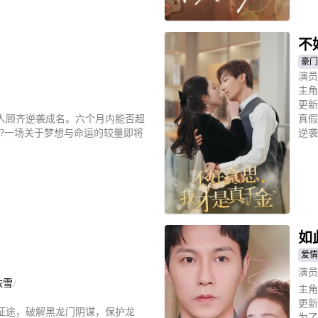
立
不
豪门
演员
主角
更新
人顾齐逆袭成名。六个月内能否超
真假
密?一场关于梦想与命运的较量即将
逆袭
立
如
爱情
演员
依雪
/
主角
更新
征途，破解黑龙门阴谋，保护龙
为了