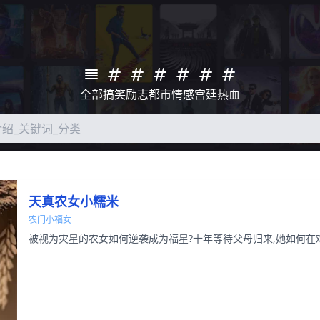
全部
搞笑
励志
都市
情感
宫廷
热血
天真农女小糯米
农门小福女
被视为灾星的农女如何逆袭成为福星?十年等待父母归来,她如何在