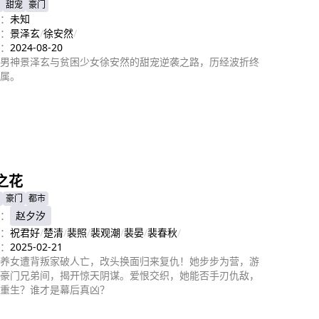
甜宠
豪门
：
未知
：
景泽玄
/
徐安然
/
：
2024-08-20
男神景泽玄与贫困少女徐安然的甜宠逆袭之路，历经波折终
属。
即播放
之花
豪门
都市
：
赵夕汐
：
祝君好
/
楚清
/
裴照
/
裴观潮
/
裴晏
/
裴春秋
/
：
2025-02-21
养女遭背叛家破人亡，改头换面归来复仇！她步步为营，游
豪门兄弟间，揭开惊天阴谋。爱恨交织，她能否手刃仇敌，
重生？谁才是幕后真凶？