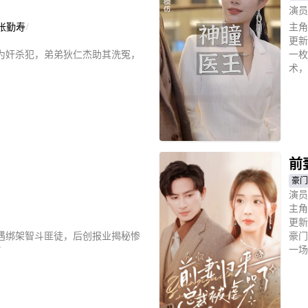
演员
张勤寿
/
主角
更新
为奸杀犯，弟弟狄仁杰助其洗冤，
一枚
术，
立
前
豪门
演员
主角
更新
遇绑架智斗匪徒，后创报业揭秘惨
豪门
？
一场