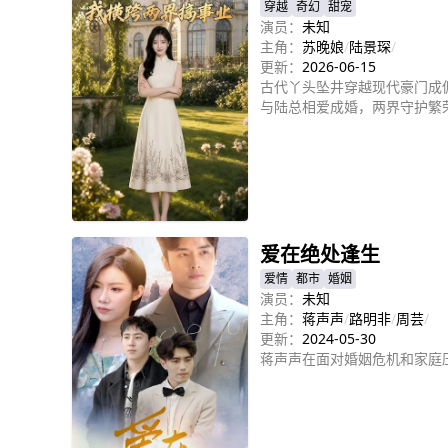
穿越
奇幻
甜宠
演员：
未知
主角：
苏晚娘
/
陆景琛
/
更新：
2026-06-15
古代丫头坠井穿越现代豪门成
与陆总相爱成婚，两界守护繁
立即播放
爱在绝处逢生
爱情
都市
婚姻
演员：
未知
主角：
蒋声声
/
路明非
/
周芸
/
更新：
2024-05-30
蒋声声在面对婚姻危机和家庭