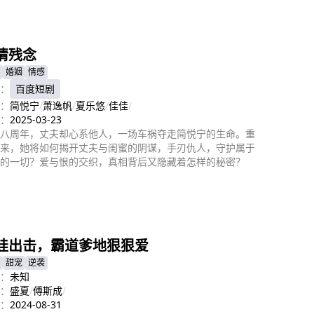
即播放
情残念
婚姻
情感
：
百度短剧
：
简悦宁
/
萧逸帆
/
夏乐悠
/
佳佳
/
：
2025-03-23
八周年，丈夫却心系他人，一场车祸夺走简悦宁的生命。重
来，她将如何揭开丈夫与闺蜜的阴谋，手刃仇人，守护属于
的一切？爱与恨的交织，真相背后又隐藏着怎样的秘密？
即播放
娃出击，霸道爹地狠狠爱
甜宠
逆袭
：
未知
：
盛夏
/
傅斯成
/
：
2024-08-31