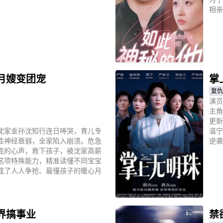
相亲
立
月嫂变团宠
掌
复仇
演员
主角
更新
沈家金孙沈知行连日啼哭，育儿专
温宁
性神经衰弱，全家陷入崩溃。危急
逆袭
底的心声，救下孩子，被沈家高薪
这项特殊能力，精准读懂不同宝宝
成了人人争抢、最懂孩子的暖心月
立
界搞事业
禁