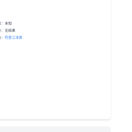
演：
未知
分：
无结果
角：
符星
江泽君