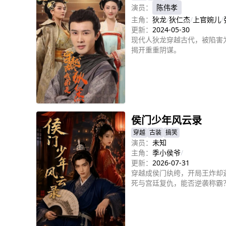
演员：
陈伟孝
主角：
狄龙
/
狄仁杰
/
上官婉儿
/
更新：
2024-05-30
现代人狄龙穿越古代，被陷害
揭开重重阴谋。
立即播放
侯门少年风云录
穿越
古装
搞笑
演员：
未知
主角：
季小侯爷
/
更新：
2026-07-31
穿越成侯门纨绔，开局王炸却
死与宫廷复仇，能否逆袭称霸