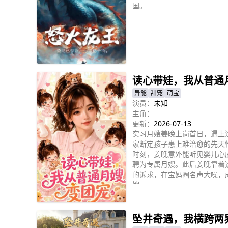
国。
立即播放
读心带娃，我从普通
异能
甜宠
萌宝
演员：
未知
主角：
更新：
2026-07-13
实习月嫂姜晚上岗首日，遇上
家断定孩子患上难治愈的先天
时刻，姜晚意外能听见婴儿心
聘为专属月嫂。此后姜晚靠着
的诉求，在宝妈圈名声大噪，
嫂。
立即播放
坠井奇遇，我横跨两