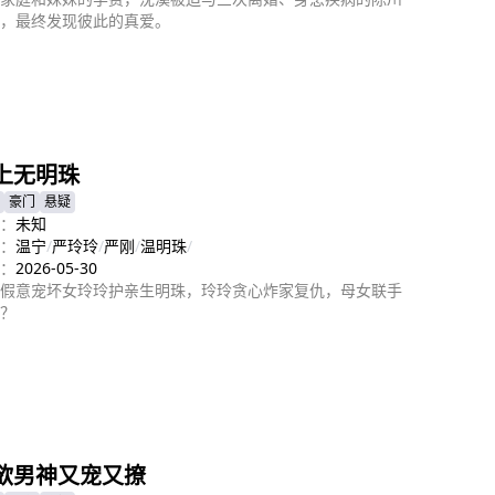
，最终发现彼此的真爱。
即播放
上无明珠
豪门
悬疑
：
未知
：
温宁
/
严玲玲
/
严刚
/
温明珠
/
：
2026-05-30
假意宠坏女玲玲护亲生明珠，玲玲贪心炸家复仇，母女联手
？
即播放
欲男神又宠又撩