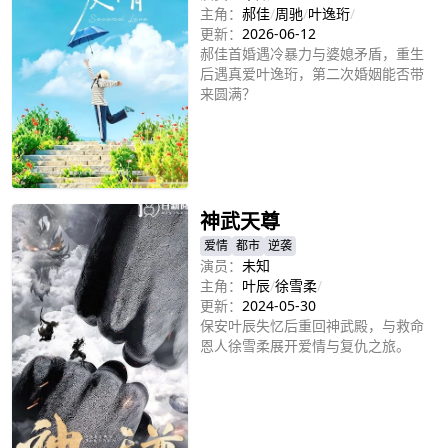
主角：
郝佳
/
周驰
/
叶逸珩
/
更新：
2026-06-12
郝佳首婚遇冷暴力与婆媳矛盾，重生
后遇真爱叶逸珩，第二次婚姻能否带
来圆满？
立即播放
神武天尊
爱情
都市
逆袭
演员：
未知
主角：
叶辰
/
徐雪柔
/
更新：
2024-05-30
保安叶辰失忆后重回神武殿，与救命
恩人徐雪柔展开爱情与复仇之旅。
立即播放