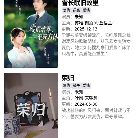
雪长眠旧故里
复仇
逆袭
爱情
演员：
未知
主角：
苏唯
/
谢凌风
/
丘语兰
/
更新：
2025-12-13
孕期被前妻绑架流产，苏唯发现总裁
谢凌风的欺骗阴谋，从乖乖女变狼女
复仇，她会如何搅乱豪门爱恨？床笫
纠葛中，真爱能否重生？
立即播放
荣归
复仇
战争
爱情
演员：
未知
主角：
叶风
/
宋朝颜
/
更新：
2024-05-30
战功赫赫的叶风归来，面对背叛与不
公，誓要为战友复仇，重夺荣耀。