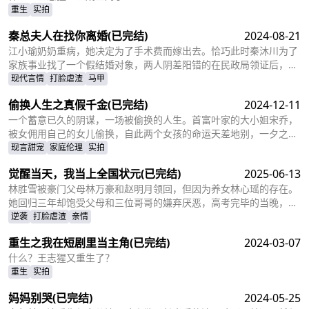
重生
实拍
秦总夫人在找你离婚
(已完结)
2024-08-21
江小瑜奶奶重病，她决定为了手术费而嫁出去。恰巧此时秦沐川为了
家族事业找了一个假结婚对象，两人阴差阳错的在民政局领证后，秦
沐川计划一年后离婚并留下电话。一年后，江小瑜在秦沐川的公司面
现代言情
打脸虐渣
马甲
试，两人再次相遇，相互觉得眼熟，两人因误会产生纠葛。
偷换人生之真假千金
(已完结)
2024-12-11
一个蓄意已久的阴谋，一场被偷换的人生。首富叶家的大小姐宋乔，
被女佣用自己的女儿偷换，自此两个女孩的命运天差地别，一夕之间
本该是天之骄女的宋乔沦落为佣人女儿，从小备受折磨。而本该贫穷
现言甜宠
家庭伦理
实拍
孤苦的佣人女儿，变成为了高高在上万千宠爱的大小姐。
觉醒当天，我当上全国状元
(已完结)
2025-06-13
林胜雪被豪门父母林万豪和赵明月领回，但因为养女林心瑶的存在。
她回归三年却饱受父母和三位哥哥的嫌弃厌恶，高考完毕的当晚，更
是因为救出被林心瑶撞成植物人的傅芊芊，被亲生父母和三个哥哥联
逆袭
打脸虐渣
亲情
手送入了惩教所。高考放榜当天，林胜雪因证据不足走出了惩教所。
重生之我在短剧里当主角
(已完结)
2024-03-07
面对三位哥哥施舍和不屑，林胜雪果断跟她们断绝关系，还在状元宴
上用全国状元的满分成绩，横扫父母和三位哥哥嘲笑和不屑。
什么？王志猩又重生了？
重生
实拍
妈妈别哭
(已完结)
2024-05-25