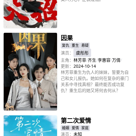
立即播放
因果
复仇
重生
悬疑
演员：
虞彤彤
主角：
林芳菲
/
齐生
/
李惠容
/
万倩
/
更新：
2024-10-14
林芳菲重生为仇人的妹妹，誓要为自
己和女儿报仇。她如何在复杂的豪门
关系中寻找真相？最终能否成功复
仇？重生后的她又将何去何从？
立即播放
第二次爱情
婚姻
爱情
家庭
演员：
未知