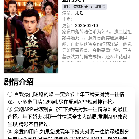
冒险
盗贼传奇
江湖冒险
演员：
未知
主角：
更新：
2026-03-10
家道中落的陆仁沦为乞丐，遭二世祖
欺辱濒死时，意外觉醒穿墙遁地异
能，自此以侠盗身份闯荡江湖。他凭
异能惩恶扬善、夺取恶霸宝物，下古
墓获法力与储物戒指，还赎出花魁如
烟为红颜知己。后受大夏皇帝所托，
立即播放
赴东瀛夺回被盗国宝并收服东瀛，又
深入南疆平定内乱、集齐五卷《混元
剧情介绍
诀》。一路以智谋破局、用正义立
身，从落魄乞丐蜕变为守护家国的传
奇侠盗，书写了一段快意热血的江湖
①-喜欢豪门短剧的您,一定会爱上年下娇夫对我一往情
人生。
深。更多豪门精品短剧,尽在爱剧APP短剧排行榜。
②-爱剧APP是您观看《年下娇夫对我一往情深》的最佳
选择。年下娇夫对我一往情深全集大结局,爱剧APP独家
呈现,精彩不容错过!
③-亲爱的用户,如果您发现年下娇夫对我一往情深短剧分