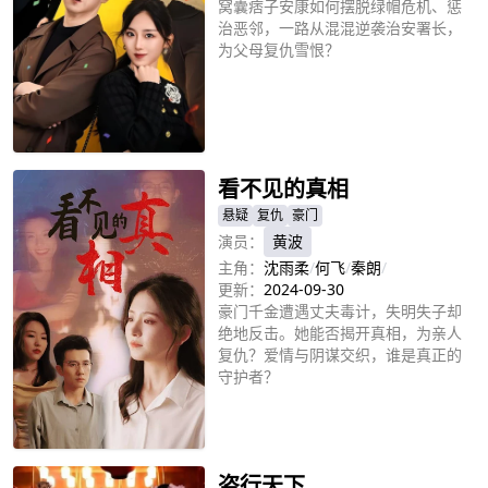
窝囊痞子安康如何摆脱绿帽危机、惩
治恶邻，一路从混混逆袭治安署长，
为父母复仇雪恨？
立即播放
看不见的真相
悬疑
复仇
豪门
演员：
黄波
主角：
沈雨柔
/
何飞
/
秦朗
/
更新：
2024-09-30
豪门千金遭遇丈夫毒计，失明失子却
绝地反击。她能否揭开真相，为亲人
复仇？爱情与阴谋交织，谁是真正的
守护者？
立即播放
盗行天下