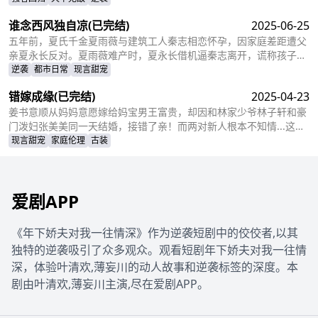
谁念西风独自凉
(已完结)
2025-06-25
五年前，夏氏千金夏雨薇与建筑工人秦志相恋怀孕，因家庭差距遭父
亲夏永长反对。夏雨薇难产时，夏永长借机逼秦志离开，谎称孩子夭
折，实则把孩子小蝶交给秦志。秦志工地事故后失智，父女拾荒为
逆袭
都市日常
现言甜宠
生。五年后，夏雨薇坚信秦志未死，医院偶遇昏迷的秦志却被父亲欺
错嫁成缘
(已完结)
2025-04-23
骗。小蝶为救父接近她，她凭借护身符和鸡汤味道发现真相。夏永长
与江正阳阻挠，夏雨薇救下父女，秦志苏醒，一家团圆，夏永长悔
姜书意顺从妈妈意愿嫁给妈宝男王富贵，却因和林家少爷林子轩和豪
悟，夏雨薇继承家业，与秦志重归于好。
门泼妇张美美同一天结婚，接错了亲！而两对新人根本不知情...这场
洞错房的闹剧会如何收场？
现言甜宠
家庭伦理
古装
爱剧APP
《年下娇夫对我一往情深》作为逆袭短剧中的佼佼者,以其
独特的逆袭吸引了众多观众。观看短剧年下娇夫对我一往情
深，体验叶清欢,薄妄川的动人故事和逆袭标签的深度。本
剧由叶清欢,薄妄川主演,尽在爱剧APP。