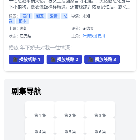
千亿总裁车祸失忆，被女主捡回家当“小白脸”！失忆霸总化身年
下小狼狗，洗衣做饭样样精通，还带球跑？恢复记忆后，霸总开
启漫漫追妻路，前有青梅竹马，后有各路情敌，看霸总如何力挽
标签：
豪门
甜宠
爱情
总
导演：
未知
狂澜，抱得美人归！她最终会选择谁？
裁
都市
上映：
未知
评分：
无结果
状态：
已完结
主角：
叶清欢
薄妄川
播放 年下娇夫对我一往情深 :
🎥 播放线路 1
🎥 播放线路 2
🎥 播放线路 3
剧集导航
1
2
3
第 1 集
第 2 集
第 3 集
4
5
6
第 4 集
第 5 集
第 6 集
7
8
9