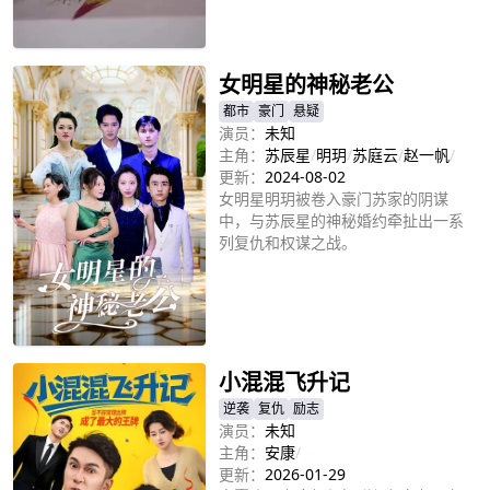
立即播放
女明星的神秘老公
都市
豪门
悬疑
演员：
未知
主角：
苏辰星
/
明玥
/
苏庭云
/
赵一帆
/
更新：
2024-08-02
女明星明玥被卷入豪门苏家的阴谋
中，与苏辰星的神秘婚约牵扯出一系
列复仇和权谋之战。
立即播放
小混混飞升记
逆袭
复仇
励志
演员：
未知
主角：
安康
/
更新：
2026-01-29