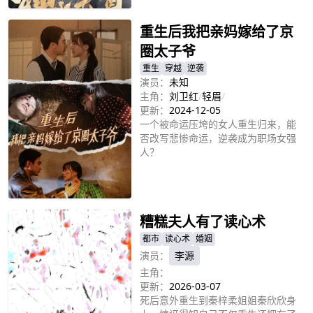
重生后我把亲妈嫁给了京
圈太子爷
重生
穿越
逆袭
演员：
未知
主角：
刘卫红
/
轻眉
/
更新：
2024-12-05
一个被命运压垮的女人重生归来，能
否改写悲惨命运，逆袭成为职场女强
人？
立即播放
糟糕夫人有了读心术
都市
读心术
婚姻
演员：
李源
主角：
更新：
2026-03-07
死后意外重生到秦梓柔姐姐秦欣欣身