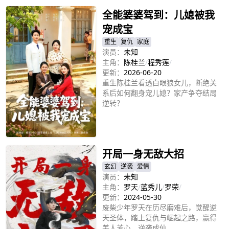
全能婆婆驾到：儿媳被我
宠成宝
重生
复仇
家庭
演员：
未知
主角：
陈桂兰
/
程秀莲
/
更新：
2026-06-20
重生陈桂兰看透白眼狼女儿，断绝关
系后如何翻身宠儿媳？家产争夺结局
逆转？
立即播放
开局一身无敌大招
玄幻
逆袭
爱情
演员：
未知
主角：
罗天
/
蓝秀儿
/
罗荣
/
更新：
2024-05-30
废柴少年罗天在历尽磨难后，觉醒逆
天圣体，踏上复仇与崛起之路，赢得
美人芳心，逆袭成仙。