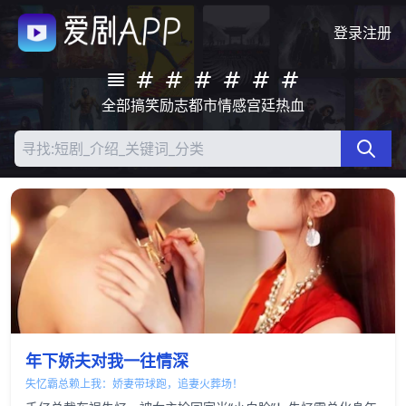
登录
注册
全部
搞笑
励志
都市
情感
宫廷
热血
年下娇夫对我一往情深
失忆霸总赖上我：娇妻带球跑，追妻火葬场！