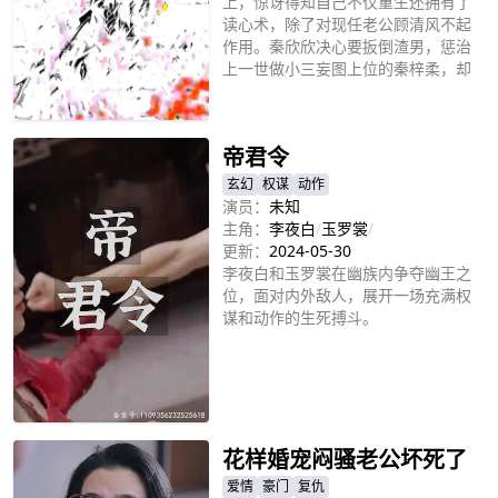
上，惊讶得知自己不仅重生还拥有了
读心术，除了对现任老公顾清风不起
作用。秦欣欣决心要扳倒渣男，惩治
上一世做小三妄图上位的秦梓柔，却
意外得知秦欣欣竟然也与渣男前夫陈
立即播放
北泽关系匪浅。
帝君令
玄幻
权谋
动作
演员：
未知
主角：
李夜白
/
玉罗裳
/
更新：
2024-05-30
李夜白和玉罗裳在幽族内争夺幽王之
位，面对内外敌人，展开一场充满权
谋和动作的生死搏斗。
立即播放
花样婚宠闷骚老公坏死了
爱情
豪门
复仇