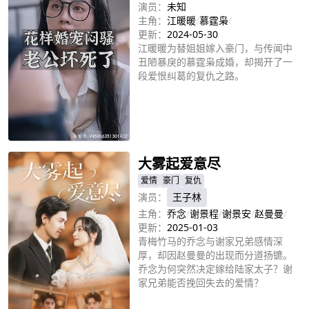
演员：
未知
主角：
江暖暖
/
慕霆枭
/
更新：
2024-05-30
江暖暖为替姐姐嫁入豪门，与传闻中
丑陋暴戾的慕霆枭成婚，却揭开了一
段爱恨纠葛的复仇之路。
立即播放
大雾起爱意尽
爱情
豪门
复仇
演员：
王子林
主角：
乔念
/
谢景程
/
谢景安
/
赵曼曼
/
更新：
2025-01-03
青梅竹马的乔念与谢家兄弟感情深
厚，却因赵曼曼的出现而分道扬镳。
乔念为何突然决定嫁给陆家太子？谢
家兄弟能否挽回失去的爱情？