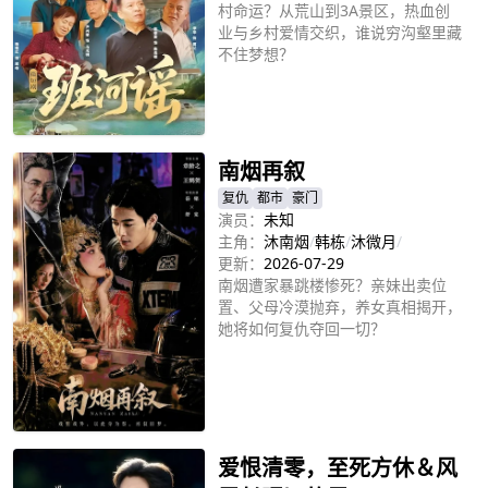
村命运？从荒山到3A景区，热血创
业与乡村爱情交织，谁说穷沟壑里藏
不住梦想？
立即播放
南烟再叙
复仇
都市
豪门
演员：
未知
主角：
沐南烟
/
韩栋
/
沐微月
/
更新：
2026-07-29
南烟遭家暴跳楼惨死？亲妹出卖位
置、父母冷漠抛弃，养女真相揭开，
她将如何复仇夺回一切？
立即播放
爱恨清零，至死方休＆风