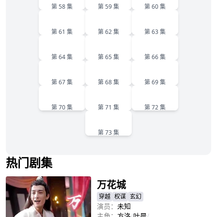
第 58 集
第 59 集
第 60 集
61
62
63
第 61 集
第 62 集
第 63 集
64
65
66
第 64 集
第 65 集
第 66 集
67
68
69
第 67 集
第 68 集
第 69 集
70
71
72
第 70 集
第 71 集
第 72 集
73
第 73 集
热门剧集
万花城
穿越
权谋
玄幻
演员：
未知
主角：
方洛
/
叶晨
/