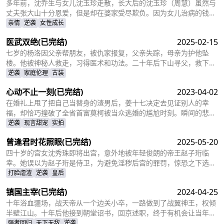
多年前，沈乔生与女儿沈玉珍走散，长大后的沈玉珍（周慧）虽然与
丈夫张大山十分恩爱，但是却在婆家受尽欺负。因为女儿治病的钱被
婆婆抢走，丈夫为了赚快钱意外“死亡”，周慧肚子里的二胎也因为婆
亲情
逆袭
女性成长
婆的磋磨胎死腹中。葬礼上，备受打击的周慧决心一定要治好唯一的
医武双绝
(已完结)
2025-02-15
女儿，却不想自己的婆婆和小叔子一家正在谋算着将丈夫的高额抚恤
金据为己有，而此时的沈乔生也匆匆赶到......
七岁的杨洛因父亲帮朋友，被仇家报复，父亲失踪，母亲为护他坠
楼。他被神秘人救走，习得医术和功法。二十年后下山寻父，救下被
跟踪的苏轻眉和她小姨，又因柳家女儿当日结婚退了婚约，被苏轻眉
逆袭
家庭伦理
古装
收留，两人渐生情愫。杨洛帮苏轻眉解决公司危机，还打听到父亲失
心动不止一刻
(已完结)
2023-04-02
踪与裴家有关，裴家背靠京都五大豪门。为找父亲，他提升实力，婚
后与苏轻眉一同前往京都。
在婚礼上甩了把自己当替身的渣男后，姜十七决定去见证别人的幸
福，却恰巧撞破了全省首富莫柯被当众逃婚的尴尬时刻。瞬间的悲愤
交加，让姜十七鼓起勇气见义勇为，上台演着戏嫁给了莫柯。但姜十
逆袭
现言甜宠
实拍
七不知道的是，这场婚礼本就是莫柯用来逃避联姻的设计，而她的出
曾逢君时花照眼
(已完结)
2025-05-20
现，不仅捣乱了莫柯的计划，还让她闯进了莫柯的心里。事后，莫柯
购买了姜十七所在的公司，成了空降的老板，开始了自己的茫茫追妻
四十岁的宫女沈秀珠即将出宫，意外地被年轻俊朗的帝王赵子珩临
之旅……
幸。她误以为赵子珩是侍卫，为避免淫秽后宫的罪罚，惊恐之下选择
了逃离。六年后，沈秀珠携龙凤胎现身宫廷百子宴，却被亲族羞辱和
打脸虐渣
逆袭
皇后
污蔑。危机关头，赵子珩认出了她，护她周全。最终，沈秀珠母凭子
镇国主宰
(已完结)
2024-04-25
贵，成为人人敬仰的皇后，狠狠打了那些人的脸！
十年浴血疆场，战天帝从一个边关小卒，一路做到了战翼神王，权倾
半壁江山。十年后他接到朝堂诏书，回京述职，终于有机会让当年害
自己母亲的仇人为之付出代价
强者回归
天下无敌
逆袭