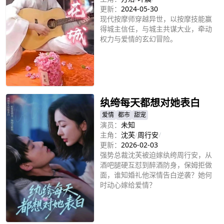
更新：
2024-05-30
现代按摩师穿越异世，以按摩技能赢
得城主信任，与城主共谋大业，牵动
权力与爱情的玄幻冒险。
立即播放
纨绔每天都想对她表白
爱情
都市
甜宠
演员：
未知
主角：
沈芙
/
周行安
/
更新：
2026-02-03
强势总裁沈芙被迫嫁纨绔周行安，从
酒吧腿硬互怼到醉酒防身，保姆拒做
面，谁知婚礼他深情告白逆袭？她何
时动心嫁给爱情？
立即播放