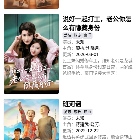
立即播放
说好一起打工，老公你怎
么有隐藏身份
爱情
甜宠
豪门
演员：
未知
主角：
顾杭
/
沈晓月
/
更新：
2026-03-01
民工妹闪婚修车工，谁知老公是龙城
首富？怀孕瞒身份甜宠日常，两岁娃
爸妈争抢，豪门逆袭太惊喜！
立即播放
班河谣
励志
成长
热血
演员：
未知
主角：
蒋建武
/
晓芳
/
更新：
2025-12-22
退伍兵蒋建武回乡修路，能否逆转山