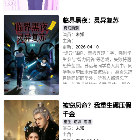
立即播放
临界黑夜：灵异复苏
奇幻脑洞
演员：
未知
主角：
更新：
2026-04-10
“诡异"降临，黑板浮现血字，强制学
生参与“智力问答”等游戏，失败将遭
恐怖惩罚。苏远与同学卷入其中，同
学毛厚望因未作答被惩罚，离奇失踪
且除同班同学外，所有人都遗忘了
他。苏远带着妹妹苏愿(灵体)，联合
立即播放
同学们，一边寻找毛厚望存在的证
据，一边完成血字游戏求生，并试图
找到“诡异"的破绽。苏远发现学校宿
被窃凤命？我重生碾压假
管、保安等工作人员被替换成流里流
千金
气的社会青年，这与毛厚望的消失会
有一定联系吗?
重生
逆袭
虐渣
演员：
未知
主角：