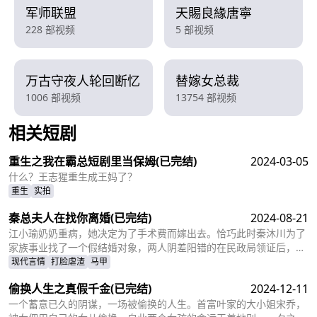
军师联盟
天賜良緣唐寧
228 部视频
5 部视频
万古守夜人轮回断忆
替嫁女总裁
1006 部视频
13754 部视频
相关短剧
查看更多
重生之我在霸总短剧里当保姆
(已完结)
2024-03-05
什么？王志猩重生成王妈了？
重生
实拍
秦总夫人在找你离婚
(已完结)
2024-08-21
江小瑜奶奶重病，她决定为了手术费而嫁出去。恰巧此时秦沐川为了
家族事业找了一个假结婚对象，两人阴差阳错的在民政局领证后，秦
沐川计划一年后离婚并留下电话。一年后，江小瑜在秦沐川的公司面
现代言情
打脸虐渣
马甲
试，两人再次相遇，相互觉得眼熟，两人因误会产生纠葛。
偷换人生之真假千金
(已完结)
2024-12-11
一个蓄意已久的阴谋，一场被偷换的人生。首富叶家的大小姐宋乔，