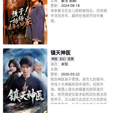
主角：
姜玉
/
颜颜
/
更新：
2024-08-18
母亲姜玉在女儿颜颜被拐后，历经艰
辛寻找多年，最终在电视节目中重
逢。
立即播放
镇天神医
神医
玄幻
逆袭
演员：
未知
主角：
更新：
2026-03-22
隐世神医弟子萧逸，身负九封婚书、
寻找十大神器来到中海市。初到中
海，便遇上首位未婚妻苏颜家逢巨
变，他凭借逆天医术起死回生救活苏
老爷子，又以超凡古武实力为苏颜化
解情蛊危机、扫清公司内鬼与外部恶
立即播放
势力，一路打脸各路反派、铲除以合