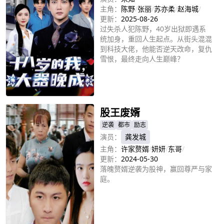
主角：
陈野
/
张丽
/
苏亦柔
/
赵海城
/
更新：
2025-08-26
过失杀人犯陈野，40岁出狱即遇系
统加身，重回人生起点。从街头混混
到科技大佬，他能否逆天改命，复仇
雪恨，最终走向人生巅峰？
立即播放
股王废婿
逆袭
都市
励志
演员：
龚发城
主角：
许家赘婿
/
妍妍
/
东哥
/
更新：
2024-05-30
落魄赘婿逆袭为股神，赢回尊严与家
庭。
立即播放