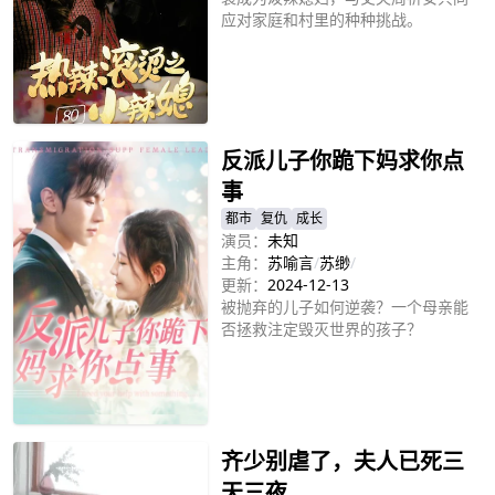
应对家庭和村里的种种挑战。
立即播放
反派儿子你跪下妈求你点
事
都市
复仇
成长
演员：
未知
主角：
苏喻言
/
苏缈
/
更新：
2024-12-13
被抛弃的儿子如何逆袭？一个母亲能
否拯救注定毁灭世界的孩子？
立即播放
齐少别虐了，夫人已死三
天三夜