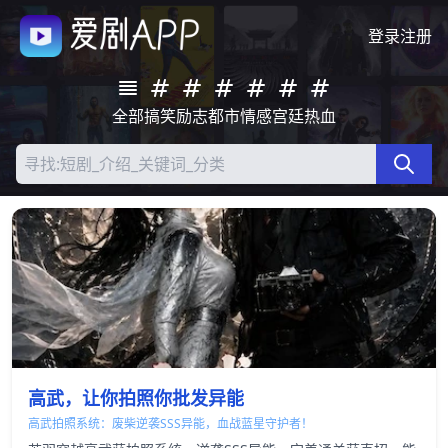
登录
注册
全部
搞笑
励志
都市
情感
宫廷
热血
高武，让你拍照你批发异能
高武拍照系统：废柴逆袭SSS异能，血战蓝星守护者！