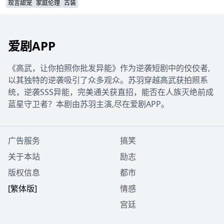
洞错房的闹剧会如何收场？
现言甜宠
家庭伦理
古装
爱剧APP
《高武，让你拍照你批发异能》作为逆袭短剧中的佼佼者,
以其独特的逆袭吸引了众多观众。苏羽穿越高武获拍照系
统，逆袭SSS异能，完美通关获直招，能否在人族灭绝前成
蓝星守卫者？本剧由苏羽主演,尽在爱剧APP。
广告服务
搞笑
关于本站
励志
版权信息
都市
[繁体版]
情感
宫廷