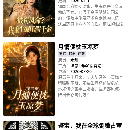
更新：
2026-05-14
镇国公府嫡女温姒，生来便是身负凤
命的圣女。自假千金温玥踏进国公
府，便暗中施展邪术盗走她的气运，
还蛊惑府中众人的心性。前世的温姒
受尽至亲兄长的苛待算计、屡次构
立即播放
陷，落得凄惨殒命的结局。万幸生母
遗留的玉佩暗藏玄机，护她携空间灵
月慵便枕玉凉梦
泉涅槃重生。重回及笄礼那晚，她早
已看清所有人的虚伪假面。前世血海
爱情
都市
逆袭
深仇历历在目，今生她斩断情爱执
演员：
未知
念，静心布局步步谋算，誓要拆穿温
主角：
温意
/
陆泽铭
/
肖晴
/
玥伪善面目，向凉薄无情的国公府，
更新：
2026-07-20
一一讨回前世所有亏欠!
温意重生归来，丈夫陆泽铭与青梅肖
晴暧昧不断，服装生意遭仿冒危机，
她如何逆袭事业婚姻？医务部风波、
陆科长心向何方？
立即播放
鉴宝，我在全球倒腾古董