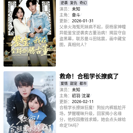
逆袭
复仇
奇幻
演员：
未知
主角：
奋斗
/
更新：
2026-01-31
父亲火海冤死妹病不起，获杨家神瞳
异能鉴宝逆袭卖古董治病！揭监守自
盗黑幕，联苏曼斗田铭震，画中藏宝
图，真相何人？
立即播放
救命！合租学长撩疯了
爱情
甜宠
都市
演员：
未知
主角：
初羽
/
沈濯
/
更新：
2026-02-11
合租学长撩妹狂魔！狗扯内裤尴尬开
场，梦醒暧昧升级，回家揭小名缘
分，他校园撒钱求婚，她会点头嫁给
命定TA吗？