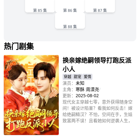
85
86
87
第 85 集
第 86 集
第 87 集
88
第 88 集
热门剧集
换亲嫁绝嗣领导打跑反派
小人
穿越
甜宠
爱情
演员：
未知
主角：
寒酥
/
周漠尧
/
更新：
2025-08-02
现代女主穿越七零，意外获得随身空
间！被设计陷害？看我如何反击！嫁
给绝嗣糙汉？不怕，空间在手，生娃
致富两不误！且看她如何逆袭人生，
将糙汉宠上天！
立即播放