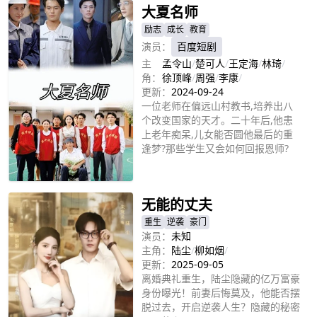
大夏名师
励志
成长
教育
演员：
百度短剧
主
孟令山
/
楚可人
/
王定海
/
林琦
/
角：
徐顶峰
/
周强
/
李康
/
更新：
2024-09-24
一位老师在偏远山村教书,培养出八
个改变国家的天才。二十年后,他患
上老年痴呆,儿女能否圆他最后的重
逢梦?那些学生又会如何回报恩师?
立即播放
无能的丈夫
重生
逆袭
豪门
演员：
未知
主角：
陆尘
/
柳如烟
/
更新：
2025-09-05
离婚典礼重生，陆尘隐藏的亿万富豪
身份曝光！前妻后悔莫及，他能否摆
脱过去，开启逆袭人生？隐藏的秘密