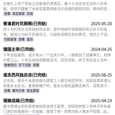
后与苏轻眉一同前往京都。
在婚礼上甩了把自己当替身的渣男后，姜十七决定去见证别人的幸
福，却恰巧撞破了全省首富莫柯被当众逃婚的尴尬时刻。瞬间的悲愤
交加，让姜十七鼓起勇气见义勇为，上台演着戏嫁给了莫柯。但姜十
逆袭
现言甜宠
实拍
七不知道的是，这场婚礼本就是莫柯用来逃避联姻的设计，而她的出
曾逢君时花照眼
(已完结)
2025-05-20
现，不仅捣乱了莫柯的计划，还让她闯进了莫柯的心里。事后，莫柯
购买了姜十七所在的公司，成了空降的老板，开始了自己的茫茫追妻
四十岁的宫女沈秀珠即将出宫，意外地被年轻俊朗的帝王赵子珩临
之旅……
幸。她误以为赵子珩是侍卫，为避免淫秽后宫的罪罚，惊恐之下选择
了逃离。六年后，沈秀珠携龙凤胎现身宫廷百子宴，却被亲族羞辱和
打脸虐渣
逆袭
皇后
污蔑。危机关头，赵子珩认出了她，护她周全。最终，沈秀珠母凭子
镇国主宰
(已完结)
2024-04-25
贵，成为人人敬仰的皇后，狠狠打了那些人的脸！
十年浴血疆场，战天帝从一个边关小卒，一路做到了战翼神王，权倾
半壁江山。十年后他接到朝堂诏书，回京述职，终于有机会让当年害
自己母亲的仇人为之付出代价
强者回归
天下无敌
逆袭
谁念西风独自凉
(已完结)
2025-06-25
五年前，夏氏千金夏雨薇与建筑工人秦志相恋怀孕，因家庭差距遭父
亲夏永长反对。夏雨薇难产时，夏永长借机逼秦志离开，谎称孩子夭
折，实则把孩子小蝶交给秦志。秦志工地事故后失智，父女拾荒为
逆袭
都市日常
现言甜宠
生。五年后，夏雨薇坚信秦志未死，医院偶遇昏迷的秦志却被父亲欺
错嫁成缘
(已完结)
2025-04-23
骗。小蝶为救父接近她，她凭借护身符和鸡汤味道发现真相。夏永长
与江正阳阻挠，夏雨薇救下父女，秦志苏醒，一家团圆，夏永长悔
姜书意顺从妈妈意愿嫁给妈宝男王富贵，却因和林家少爷林子轩和豪
悟，夏雨薇继承家业，与秦志重归于好。
门泼妇张美美同一天结婚，接错了亲！而两对新人根本不知情...这场