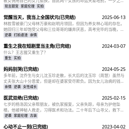
被女佣用自己的女儿偷换，自此两个女孩的命运天差地别，一夕之间
本该是天之骄女的宋乔沦落为佣人女儿，从小备受折磨。而本该贫穷
现言甜宠
家庭伦理
实拍
孤苦的佣人女儿，变成为了高高在上万千宠爱的大小姐。
觉醒当天，我当上全国状元
(已完结)
2025-06-13
林胜雪被豪门父母林万豪和赵明月领回，但因为养女林心瑶的存在。
她回归三年却饱受父母和三位哥哥的嫌弃厌恶，高考完毕的当晚，更
是因为救出被林心瑶撞成植物人的傅芊芊，被亲生父母和三个哥哥联
逆袭
打脸虐渣
亲情
手送入了惩教所。高考放榜当天，林胜雪因证据不足走出了惩教所。
重生之我在短剧里当主角
(已完结)
2024-03-07
面对三位哥哥施舍和不屑，林胜雪果断跟她们断绝关系，还在状元宴
上用全国状元的满分成绩，横扫父母和三位哥哥嘲笑和不屑。
什么？王志猩又重生了？
重生
实拍
妈妈别哭
(已完结)
2024-05-25
多年前，沈乔生与女儿沈玉珍走散，长大后的沈玉珍（周慧）虽然与
丈夫张大山十分恩爱，但是却在婆家受尽欺负。因为女儿治病的钱被
婆婆抢走，丈夫为了赚快钱意外“死亡”，周慧肚子里的二胎也因为婆
亲情
逆袭
女性成长
婆的磋磨胎死腹中。葬礼上，备受打击的周慧决心一定要治好唯一的
医武双绝
(已完结)
2025-02-15
女儿，却不想自己的婆婆和小叔子一家正在谋算着将丈夫的高额抚恤
金据为己有，而此时的沈乔生也匆匆赶到......
七岁的杨洛因父亲帮朋友，被仇家报复，父亲失踪，母亲为护他坠
楼。他被神秘人救走，习得医术和功法。二十年后下山寻父，救下被
跟踪的苏轻眉和她小姨，又因柳家女儿当日结婚退了婚约，被苏轻眉
逆袭
家庭伦理
古装
收留，两人渐生情愫。杨洛帮苏轻眉解决公司危机，还打听到父亲失
心动不止一刻
(已完结)
2023-04-02
踪与裴家有关，裴家背靠京都五大豪门。为找父亲，他提升实力，婚