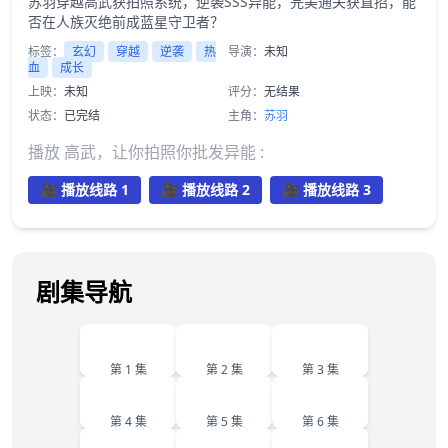
苏羽穿越高武获拍照系统，逆袭SSS异能，完美通关获直招，能
否在人族灭绝前成蓝星守卫者？
标签：
玄幻
穿越
逆袭
热
导演：
未知
血
成长
上映：
未知
评分：
无结果
状态：
已完结
主角：
苏羽
播放 高武，让你拍照你批发异能 :
🎥 播放线路 1
🎥 播放线路 2
🎥 播放线路 3
剧集导航
1
2
3
第 1 集
第 2 集
第 3 集
4
5
6
第 4 集
第 5 集
第 6 集
7
8
9