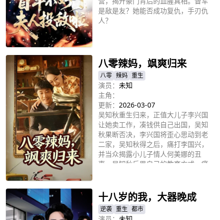
营，揭开豪门背后的血腥真相。督军
是敌是友？她能否成功复仇，手刃仇
人？
立即播放
八零辣妈，飒爽归来
八零
辣妈
重生
演员：
未知
主角：
更新：
2026-03-07
吴知秋重生归来，正值大儿子李兴国
让她卖工作，凑钱供自己出国，吴知
秋果断否决，李兴国将歪心思动到老
二家，吴知秋得之后，痛打李国兴，
并当众揭露小儿子情人何美娜的丑
事。吴知秋反思自己的教育方式，痛
立即播放
定思痛，最终全家在她的带领下，过
上好日子。
十八岁的我，大器晚成
逆袭
重生
都市
演员：
未知