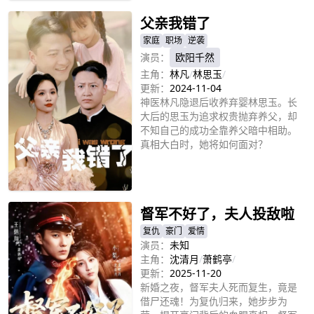
欢宗为首的黑恶势力，在守护苏颜的
过程中，逐步揭开身世之谜、追踪十
父亲我错了
大神器线索，最终实现醒掌天下权、
家庭
职场
逆袭
醉卧美人膝!
演员：
欧阳千然
主角：
林凡
/
林思玉
/
更新：
2024-11-04
神医林凡隐退后收养弃婴林思玉。长
大后的思玉为追求权贵抛弃养父，却
不知自己的成功全靠养父暗中相助。
真相大白时，她将如何面对？
立即播放
督军不好了，夫人投敌啦
复仇
豪门
爱情
演员：
未知
主角：
沈清月
/
萧鹤亭
/
更新：
2025-11-20
新婚之夜，督军夫人死而复生，竟是
借尸还魂！为复仇归来，她步步为