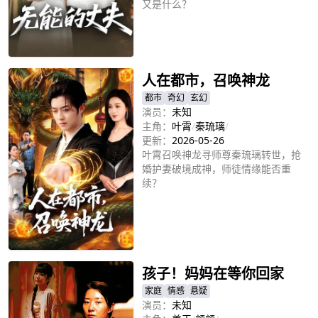
又是什么？
立即播放
人在都市，召唤神龙
都市
奇幻
玄幻
演员：
未知
主角：
叶霄
/
秦琉璃
/
更新：
2026-05-26
叶霄召唤神龙寻师尊秦琉璃转世，抢
婚护妻破境成神，师徒情缘能否重
续？
立即播放
孩子！妈妈在等你回家
家庭
情感
悬疑
演员：
未知