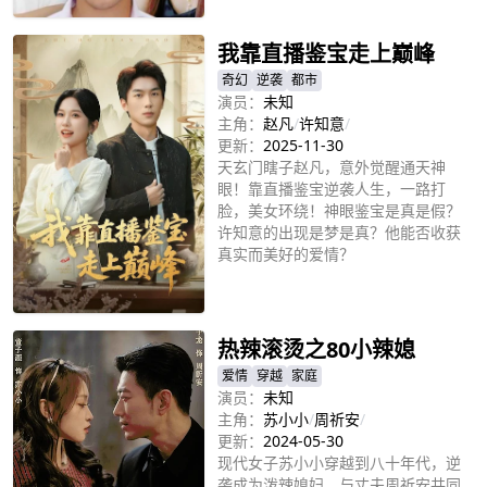
我靠直播鉴宝走上巅峰
奇幻
逆袭
都市
演员：
未知
主角：
赵凡
/
许知意
/
更新：
2025-11-30
天玄门瞎子赵凡，意外觉醒通天神
眼！靠直播鉴宝逆袭人生，一路打
脸，美女环绕！神眼鉴宝是真是假？
许知意的出现是梦是真？他能否收获
真实而美好的爱情？
立即播放
热辣滚烫之80小辣媳
爱情
穿越
家庭
演员：
未知
主角：
苏小小
/
周祈安
/
更新：
2024-05-30
现代女子苏小小穿越到八十年代，逆
袭成为泼辣媳妇，与丈夫周祈安共同