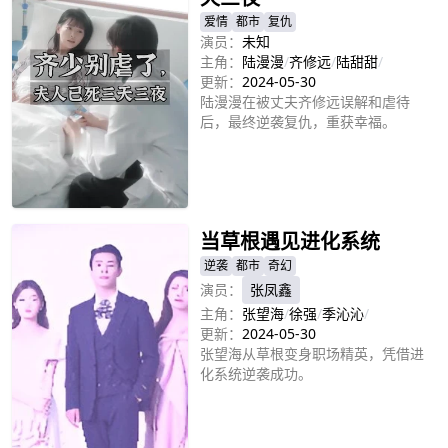
爱情
都市
复仇
演员：
未知
主角：
陆漫漫
/
齐修远
/
陆甜甜
/
更新：
2024-05-30
陆漫漫在被丈夫齐修远误解和虐待
后，最终逆袭复仇，重获幸福。
立即播放
当草根遇见进化系统
逆袭
都市
奇幻
演员：
张凤鑫
主角：
张望海
/
徐强
/
季沁沁
/
更新：
2024-05-30
张望海从草根变身职场精英，凭借进
化系统逆袭成功。