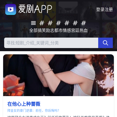
登录
注册
全部
搞笑
励志
都市
情感
宫廷
热血
在他心上种蔷薇
拜金女的豪门逆袭：前任，你后悔吗？