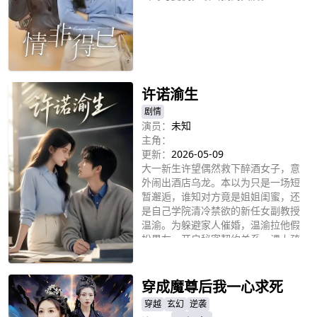
立即播放
许诺渝生
剧情
演员：
未知
主角：
更新：
2026-05-09
大一新生许望偶然救下醉酒女子，意
外闹出酒店乌龙。本以为只是一场短
暂邂逅，谁知对方竟是姐姐闺蜜，还
是自己学院清冷禁欲的新任女副教授
温渝。为躲避家人催婚，温渝拉他假
扮男友，开启秘密契约关系。课上疏
立即播放
离师生，课下暧昧拉扯，少年温柔直
球步步入心，打破高冷教授的层层防
备，上演甜度满分的反差姐弟恋。
穿成魔尊后我一心求死
穿越
玄幻
逆袭