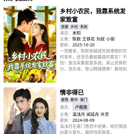
乡村小农民，我靠系统发
家致富
逆袭
乡村
系统
演员：
未知
主角：
陈默
/
王铁花
/
刘叔
/
小丽
/
更新：
2025-10-20
一觉醒来，陈默穿越成穷困潦倒的农
村青年，还背负着偷蘑菇的罪名？不
怕！激活采集致富系统，采山货换积
分，洗衣液、登山鞋随便换！看他如
何靠着系统，从一朵蘑菇开始，逆袭
立即播放
成为坐拥跨国公司的超级富豪，迎娶
白富美，走上人生巅峰？
情非得已
爱情
都市
豪门
演员：
卢鹿鹿
主角：
温浅月
/
闻延舟
/
许灵
/
更新：
2024-08-09
温浅月在豪门恩怨中逆袭，经历情感
纠葛与复仇，最终找到真爱。