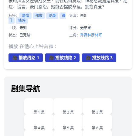
被甩拜金女逆袭成女王？前任后悔莫及！神秘总裁竟是真爱？绝
症、谎言、豪门恩怨，她能否摆脱命运，拥抱真爱？
标签：
爱情
都市
逆袭
豪
导演：
未知
门
情感
上映：
未知
评分：
无结果
状态：
已完结
主角：
乔薇
林彦
林晖
播放 在他心上种蔷薇 :
🎥 播放线路 1
🎥 播放线路 2
🎥 播放线路 3
剧集导航
1
2
3
第 1 集
第 2 集
第 3 集
4
5
6
第 4 集
第 5 集
第 6 集
7
8
9