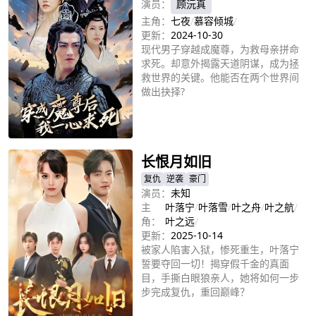
演员：
顾沅真
主角：
七夜
/
慕容倾城
/
更新：
2024-10-30
现代男子穿越成魔尊，为救母亲拼命
求死。却意外揭露天道阴谋，成为拯
救世界的关键。他能否在两个世界间
做出抉择?
立即播放
长恨月如旧
复仇
逆袭
豪门
演员：
未知
主
叶落宁
/
叶落雪
/
叶之舟
/
叶之航
/
角：
叶之远
/
更新：
2025-10-14
被家人陷害入狱，惨死重生，叶落宁
誓要夺回一切！揭穿假千金的真面
目，手撕白眼狼亲人，她将如何一步
步完成复仇，重回巅峰？