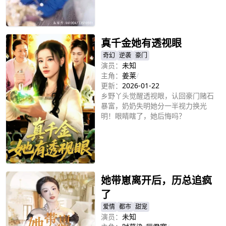
立即播放
真千金她有透视眼
奇幻
逆袭
豪门
演员：
未知
主角：
姜莱
/
更新：
2026-01-22
乡野丫头觉醒透视眼，认回豪门赌石
暴富，奶奶失明她分一半视力换光
明！眼睛瞎了，她后悔吗？
立即播放
她带崽离开后，历总追疯
了
爱情
都市
甜宠
演员：
未知