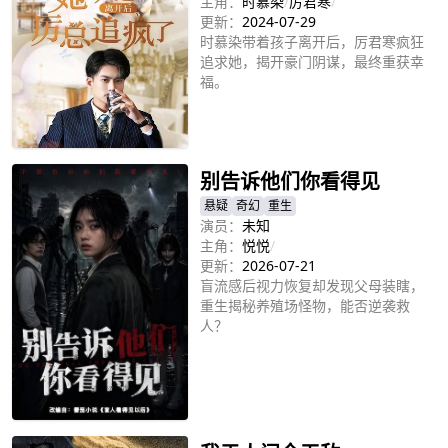
主角：
时慕染
/
厉君寒
/
更新：
2024-07-29
时慕染带着孩子离开后，厉君寒疯狂
追求她，揭开豪门阴谋，最终重获幸
福。
立即播放
别告诉他们你看得见
悬疑
奇幻
重生
演员：
未知
主角：
悦悦
/
更新：
2026-07-21
盲流感后视力恢复却发现父母装瞎，
重生揭秘养殖场怪物，能否逆袭救
人？
立即播放