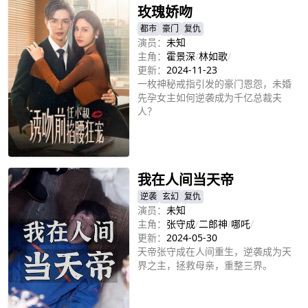
玫瑰娇吻
都市
豪门
复仇
演员：
未知
主角：
霍景深
/
林如歌
/
更新：
2024-11-23
一枚神秘戒指引发的豪门恩怨，未婚
先孕女主如何逆袭成为千亿总裁夫
人？
立即播放
我在人间当天帝
逆袭
玄幻
复仇
演员：
未知
主角：
张守成
/
二郎神
/
哪吒
/
更新：
2024-05-30
天帝张守成在人间重生，逆袭成为天
界之主，拯救母亲，重整三界。