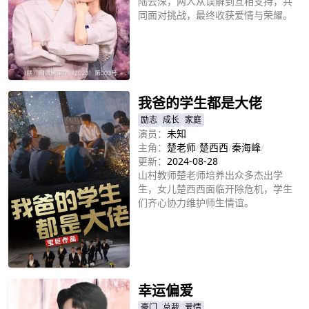
陆云深，两人从误解到互相支持，共
同面对挑战，最终收获爱情与荣耀。
立即播放
我爸的学生都是大佬
励志
成长
家庭
演员：
未知
主角：
楚老师
/
楚西西
/
秦海峰
/
更新：
2024-08-28
山村教师楚老师培养出众多杰出学
生，女儿楚西西面临开除危机，学生
们齐心协力维护师生情谊。
立即播放
幸运偏爱
豪门
总裁
爱情