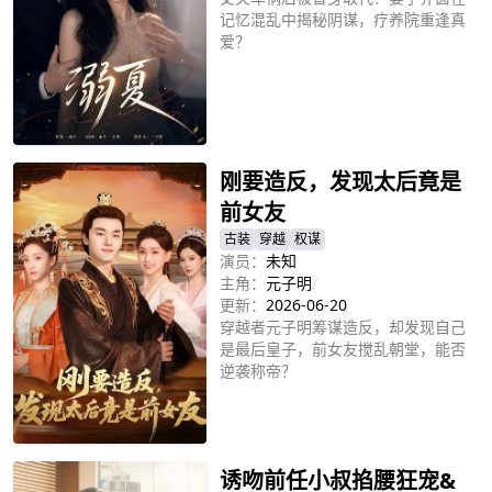
记忆混乱中揭秘阴谋，疗养院重逢真
爱？
立即播放
刚要造反，发现太后竟是
前女友
古装
穿越
权谋
演员：
未知
主角：
元子明
/
更新：
2026-06-20
穿越者元子明筹谋造反，却发现自己
是最后皇子，前女友搅乱朝堂，能否
逆袭称帝？
立即播放
诱吻前任小叔掐腰狂宠&