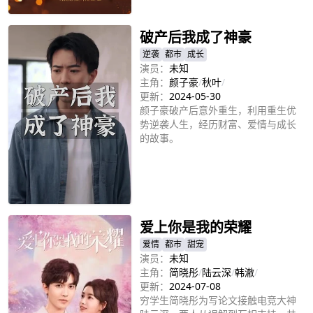
立即播放
破产后我成了神豪
逆袭
都市
成长
演员：
未知
主角：
颜子豪
/
秋叶
/
更新：
2024-05-30
颜子豪破产后意外重生，利用重生优
势逆袭人生，经历财富、爱情与成长
的故事。
立即播放
爱上你是我的荣耀
爱情
都市
甜宠
演员：
未知
主角：
简晓彤
/
陆云深
/
韩澈
/
更新：
2024-07-08
穷学生简晓彤为写论文接触电竞大神