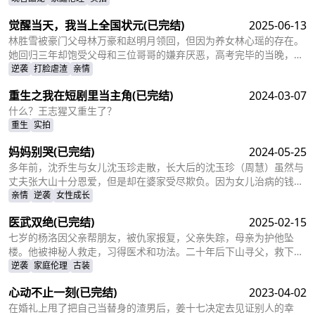
孤苦的佣人女儿，变成为了高高在上万千宠爱的大小姐。
觉醒当天，我当上全国状元
(已完结)
2025-06-13
林胜雪被豪门父母林万豪和赵明月领回，但因为养女林心瑶的存在。
她回归三年却饱受父母和三位哥哥的嫌弃厌恶，高考完毕的当晚，更
是因为救出被林心瑶撞成植物人的傅芊芊，被亲生父母和三个哥哥联
逆袭
打脸虐渣
亲情
手送入了惩教所。高考放榜当天，林胜雪因证据不足走出了惩教所。
重生之我在短剧里当主角
(已完结)
2024-03-07
面对三位哥哥施舍和不屑，林胜雪果断跟她们断绝关系，还在状元宴
上用全国状元的满分成绩，横扫父母和三位哥哥嘲笑和不屑。
什么？王志猩又重生了？
重生
实拍
妈妈别哭
(已完结)
2024-05-25
多年前，沈乔生与女儿沈玉珍走散，长大后的沈玉珍（周慧）虽然与
丈夫张大山十分恩爱，但是却在婆家受尽欺负。因为女儿治病的钱被
婆婆抢走，丈夫为了赚快钱意外“死亡”，周慧肚子里的二胎也因为婆
亲情
逆袭
女性成长
婆的磋磨胎死腹中。葬礼上，备受打击的周慧决心一定要治好唯一的
医武双绝
(已完结)
2025-02-15
女儿，却不想自己的婆婆和小叔子一家正在谋算着将丈夫的高额抚恤
金据为己有，而此时的沈乔生也匆匆赶到......
七岁的杨洛因父亲帮朋友，被仇家报复，父亲失踪，母亲为护他坠
楼。他被神秘人救走，习得医术和功法。二十年后下山寻父，救下被
跟踪的苏轻眉和她小姨，又因柳家女儿当日结婚退了婚约，被苏轻眉
逆袭
家庭伦理
古装
收留，两人渐生情愫。杨洛帮苏轻眉解决公司危机，还打听到父亲失
心动不止一刻
(已完结)
2023-04-02
踪与裴家有关，裴家背靠京都五大豪门。为找父亲，他提升实力，婚
后与苏轻眉一同前往京都。
在婚礼上甩了把自己当替身的渣男后，姜十七决定去见证别人的幸