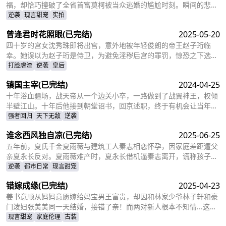
福，却恰巧撞破了全省首富莫柯被当众逃婚的尴尬时刻。瞬间的悲愤
交加，让姜十七鼓起勇气见义勇为，上台演着戏嫁给了莫柯。但姜十
逆袭
现言甜宠
实拍
七不知道的是，这场婚礼本就是莫柯用来逃避联姻的设计，而她的出
曾逢君时花照眼
(已完结)
2025-05-20
现，不仅捣乱了莫柯的计划，还让她闯进了莫柯的心里。事后，莫柯
购买了姜十七所在的公司，成了空降的老板，开始了自己的茫茫追妻
四十岁的宫女沈秀珠即将出宫，意外地被年轻俊朗的帝王赵子珩临
之旅……
幸。她误以为赵子珩是侍卫，为避免淫秽后宫的罪罚，惊恐之下选择
了逃离。六年后，沈秀珠携龙凤胎现身宫廷百子宴，却被亲族羞辱和
打脸虐渣
逆袭
皇后
污蔑。危机关头，赵子珩认出了她，护她周全。最终，沈秀珠母凭子
镇国主宰
(已完结)
2024-04-25
贵，成为人人敬仰的皇后，狠狠打了那些人的脸！
十年浴血疆场，战天帝从一个边关小卒，一路做到了战翼神王，权倾
半壁江山。十年后他接到朝堂诏书，回京述职，终于有机会让当年害
自己母亲的仇人为之付出代价
强者回归
天下无敌
逆袭
谁念西风独自凉
(已完结)
2025-06-25
五年前，夏氏千金夏雨薇与建筑工人秦志相恋怀孕，因家庭差距遭父
亲夏永长反对。夏雨薇难产时，夏永长借机逼秦志离开，谎称孩子夭
折，实则把孩子小蝶交给秦志。秦志工地事故后失智，父女拾荒为
逆袭
都市日常
现言甜宠
生。五年后，夏雨薇坚信秦志未死，医院偶遇昏迷的秦志却被父亲欺
错嫁成缘
(已完结)
2025-04-23
骗。小蝶为救父接近她，她凭借护身符和鸡汤味道发现真相。夏永长
与江正阳阻挠，夏雨薇救下父女，秦志苏醒，一家团圆，夏永长悔
姜书意顺从妈妈意愿嫁给妈宝男王富贵，却因和林家少爷林子轩和豪
悟，夏雨薇继承家业，与秦志重归于好。
门泼妇张美美同一天结婚，接错了亲！而两对新人根本不知情...这场
洞错房的闹剧会如何收场？
现言甜宠
家庭伦理
古装