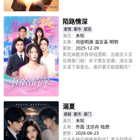
立即播放
陌路情深
爱情
都市
甜宠
演员：
未知
主角：
司徒明渊
/
温言溪
/
明明
/
更新：
2025-12-29
卖花妹跪求救母钱遇欺，总裁仗义买
花揭豪门秘！弃子携女逆袭，渣女温
言溪下毒复仇，谁护妻灭敌甜翻天？
立即播放
溺夏
悬疑
都市
豪门
演员：
未知
主角：
乔茵
/
沈亦舟
/
陆燃
/
更新：
2026-06-23
丈夫车祸后被替身取代？妻子乔茵在