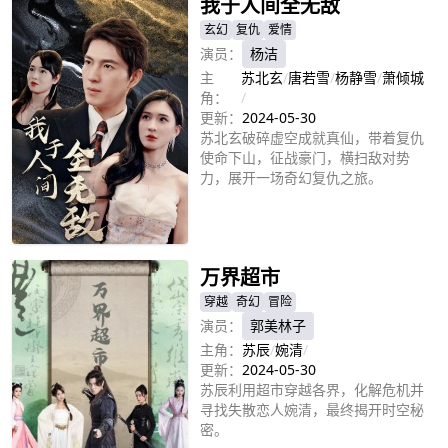
我于人间全无敌
玄幻
复仇
爱情
演员：
杨洁
主
苏北玄
/
唐若雪
/
杨静雪
/
萧倾城
角：
/
更新：
2024-05-30
苏北玄破碎虚空成就真仙，带着复仇
使命下山，征战豪门，横扫敌对势
力，展开一场奇幻复仇之旅。
立即播放
万界超市
穿越
奇幻
冒险
演员：
郭美林子
主角：
苏辰
/
婉清
/
更新：
2024-05-30
苏辰利用超市穿越各界，化解危机并
寻找失散恋人婉清，最终揭开时空秘
密。