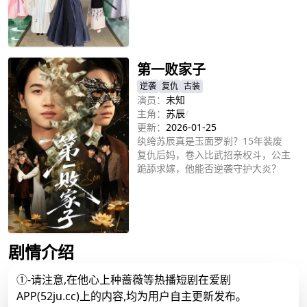
立即播放
第一败家子
逆袭
复仇
古装
演员：
未知
主角：
苏辰
/
更新：
2026-01-25
纨绔苏辰真是玉面罗刹？15年装废
复仇后妈，卷入比武招亲权斗，公主
跪舔求嫁，他能否逆袭守护大炎？
立即播放
剧情介绍
①-请注意,在他心上种蔷薇等热播短剧在爱剧
APP(52ju.cc)上的内容,均为用户自主更新发布。