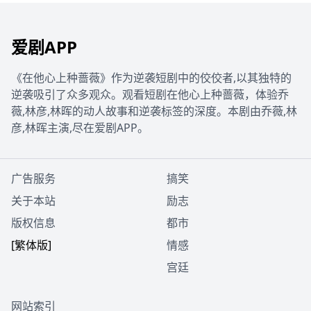
爱剧APP
《在他心上种蔷薇》作为逆袭短剧中的佼佼者,以其独特的
逆袭吸引了众多观众。观看短剧在他心上种蔷薇，体验乔
薇,林彦,林晖的动人故事和逆袭标签的深度。本剧由乔薇,林
彦,林晖主演,尽在爱剧APP。
广告服务
搞笑
关于本站
励志
版权信息
都市
[繁体版]
情感
宫廷
网站索引