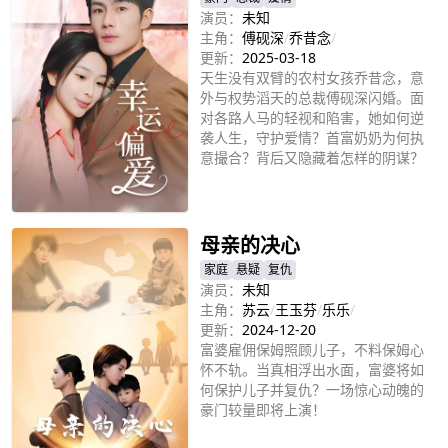
演员：
未知
主角：
傅砚深
/
乔昔念
/
更新：
2025-03-18
天生没有双臂的农村女孩乔昔念，意
外与权势滔天的总裁傅砚深闪婚。面
对各路人马的轻视和陷害，她如何逆
袭人生，守护爱情？首富奶奶为何执
意撮合？背后又隐藏着怎样的阴谋？
立即播放
母亲的决心
家庭
悬疑
复仇
演员：
未知
主角：
苏云
/
王玉芬
/
乐乐
/
更新：
2024-12-20
富婆雇佣保姆照顾儿子，不料保姆心
怀不轨。当真相浮出水面，富婆将如
何保护儿子并复仇？一场惊心动魄的
豪门较量即将上演！