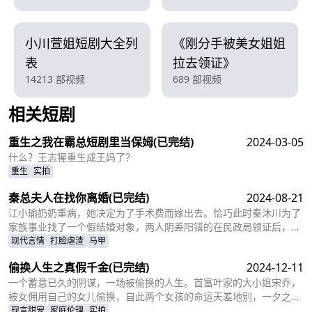
小川萱姐短剧大全列
《刚分手被美女姐姐
表
拉去领证》
14213 部视频
689 部视频
相关短剧
查看更多
重生之我在霸总短剧里当保姆
(已完结)
2024-03-05
什么？王志猩重生成王妈了？
重生
实拍
秦总夫人在找你离婚
(已完结)
2024-08-21
江小瑜奶奶重病，她决定为了手术费而嫁出去。恰巧此时秦沐川为了
家族事业找了一个假结婚对象，两人阴差阳错的在民政局领证后，秦
沐川计划一年后离婚并留下电话。一年后，江小瑜在秦沐川的公司面
现代言情
打脸虐渣
马甲
试，两人再次相遇，相互觉得眼熟，两人因误会产生纠葛。
偷换人生之真假千金
(已完结)
2024-12-11
一个蓄意已久的阴谋，一场被偷换的人生。首富叶家的大小姐宋乔，
被女佣用自己的女儿偷换，自此两个女孩的命运天差地别，一夕之间
本该是天之骄女的宋乔沦落为佣人女儿，从小备受折磨。而本该贫穷
现言甜宠
家庭伦理
实拍