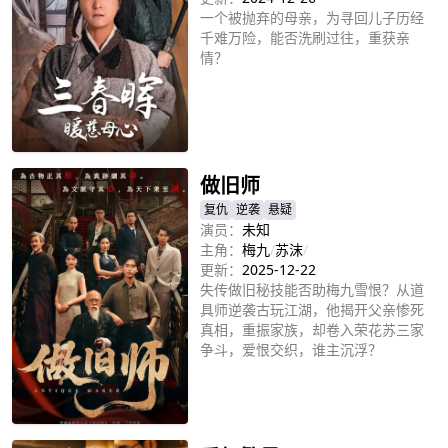
一个被抛弃的母亲，为寻回儿子历经
千难万险，能否洗刷过往，重获亲
情？
立即播放
做旧师
复仇
逆袭
悬疑
演员：
未知
主角：
梅九
/
苏沫
/
更新：
2025-12-22
失传做旧秘技能否助梅九雪恨？从道
具师逆袭古玩江湖，他揭开父亲惨死
真相，重振家族，却卷入荣花苏三家
争斗，爱恨交织，谁主沉浮？
立即播放