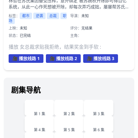
林哲在苏氏集团备受压榨，意外绑定“被苏婉秋开除即可得百亿”
系统，从此一心作死想被开除，却每次弄巧成拙，屡屡帮苏氏化
解危机，成为了苏氏公认的“福星”。他从底层员工一路逆袭成高
标签：
都市
逆袭
总裁
职
导演：
未知
管，凭实力与底线站稳脚跟，在啼笑皆非中走出一段反差十足的
场
都市逆袭路。
上映：
未知
评分：
无结果
状态：
已完结
主角：
播放 女总裁求贴我拒绝，结果奖金到手软 :
🎥 播放线路 1
🎥 播放线路 2
🎥 播放线路 3
剧集导航
1
2
3
第 1 集
第 2 集
第 3 集
4
5
6
第 4 集
第 5 集
第 6 集
7
8
9