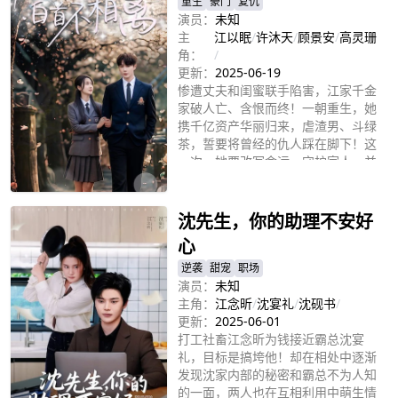
重生
豪门
复仇
演员：
未知
主
江以眠
/
许沐天
/
顾景安
/
高灵珊
角：
/
更新：
2025-06-19
惨遭丈夫和闺蜜联手陷害，江家千金
家破人亡、含恨而终！一朝重生，她
携千亿资产华丽归来，虐渣男、斗绿
茶，誓要将曾经的仇人踩在脚下！这
一次，她要改写命运，守护家人，并
立即播放
与默默守护的白月光共度一生！
沈先生，你的助理不安好
心
逆袭
甜宠
职场
演员：
未知
主角：
江念昕
/
沈宴礼
/
沈砚书
/
更新：
2025-06-01
打工社畜江念昕为钱接近霸总沈宴
礼，目标是搞垮他！却在相处中逐渐
发现沈家内部的秘密和霸总不为人知
的一面，两人也在互相利用中萌生情