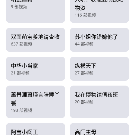
9 部视频
物资
116 部视频
双面萌宝爹地请查收
苏小姐你错嫁他了
637 部视频
44 部视频
中华小当家
纵横天下
21 部视频
27 部视频
蕭景淵蕭瑾言陪睡丫
我在博物馆值夜班
20 部视频
鬟
193 部视频
阿宝小阎王
高门主母