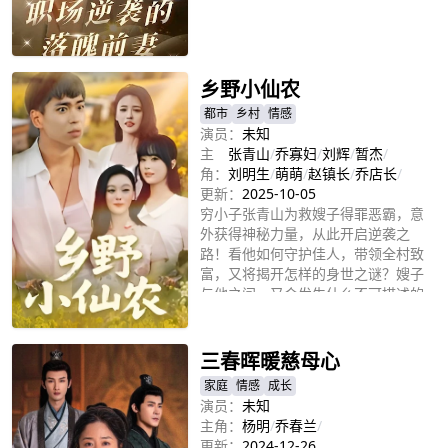
立即播放
乡野小仙农
都市
乡村
情感
演员：
未知
主
张青山
/
乔寡妇
/
刘辉
/
暂杰
/
角：
刘明生
/
萌萌
/
赵镇长
/
乔店长
/
更新：
2025-10-05
穷小子张青山为救嫂子得罪恶霸，意
外获得神秘力量，从此开启逆袭之
路！看他如何守护佳人，带领全村致
富，又将揭开怎样的身世之谜？嫂子
与他之间，又会发生什么不可描述的
立即播放
故事？
三春晖暖慈母心
家庭
情感
成长
演员：
未知
主角：
杨明
/
乔春兰
/
更新：
2024-12-26