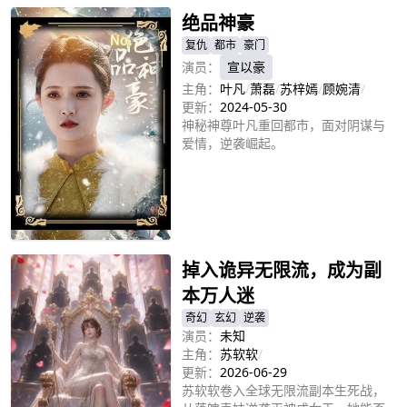
绝品神豪
复仇
都市
豪门
演员：
宣以豪
主角：
叶凡
/
萧磊
/
苏梓嫣
/
顾婉清
/
更新：
2024-05-30
神秘神尊叶凡重回都市，面对阴谋与
爱情，逆袭崛起。
立即播放
掉入诡异无限流，成为副
本万人迷
奇幻
玄幻
逆袭
演员：
未知
主角：
苏软软
/
更新：
2026-06-29
苏软软卷入全球无限流副本生死战，