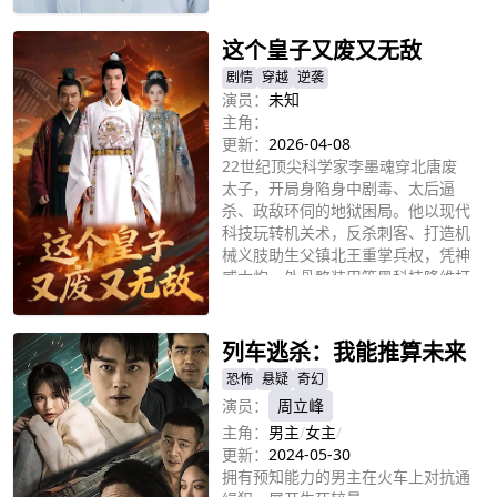
这个皇子又废又无敌
剧情
穿越
逆袭
演员：
未知
主角：
更新：
2026-04-08
22世纪顶尖科学家李墨魂穿北唐废
太子，开局身陷身中剧毒、太后逼
杀、政敌环伺的地狱困局。他以现代
科技玩转机关术，反杀刺客、打造机
械义肢助生父镇北王重掌兵权，凭神
威大炮、外骨骼装甲等黑科技降维打
立即播放
击，打脸朝堂群敌，手撕大皇子的阴
谋，抢回青梅竹马的白月光上官燕，
最终掀翻太后权柄，以科技点燃王朝
列车逃杀：我能推算未来
文明火种，奔赴星辰大海。
恐怖
悬疑
奇幻
演员：
周立峰
主角：
男主
/
女主
/
更新：
2024-05-30
拥有预知能力的男主在火车上对抗通