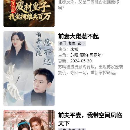
北郡反杀，父皇口谕能否阻挡他称
霸？
立即播放
前妻大佬惹不起
豪门
复仇
都市
演员：
未知
主角：
苏晴
/
顾昀
/
司寒年
/
更新：
2024-05-30
苏晴被渣男顾昀背叛，重返苏家逆袭
复仇，夺回一切，重新掌控命运。
立即播放
前夫平妻，我带空间凤临
天下