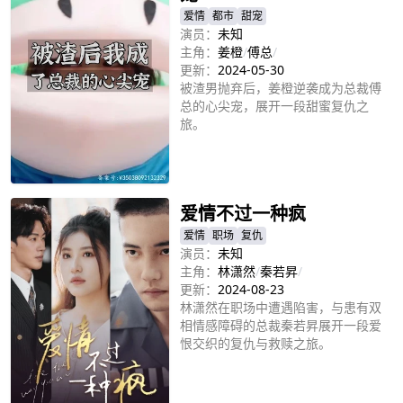
爱情
都市
甜宠
演员：
未知
主角：
姜橙
/
傅总
/
更新：
2024-05-30
被渣男抛弃后，姜橙逆袭成为总裁傅
总的心尖宠，展开一段甜蜜复仇之
旅。
立即播放
爱情不过一种疯
爱情
职场
复仇
演员：
未知
主角：
林潇然
/
秦若昇
/
更新：
2024-08-23
林潇然在职场中遭遇陷害，与患有双
相情感障碍的总裁秦若昇展开一段爱
恨交织的复仇与救赎之旅。