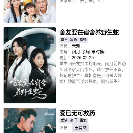
涅槃重生，开启全新人生！
立即播放
舍友要在宿舍养野生蛇
重生
复仇
悬疑
演员：
未知
主角：
闵月
/
余珂
/
宋时晏
/
更新：
2026-02-25
重生回舍友捡灵蛇那天，闵月前世劝
阻致全家灭门惨死，此世放任不管，
蛇记恩护主？真相竟是余珂杀人嫁
祸！她能否逆袭复仇，拥抱新生？
立即播放
爱已无可救药
爱情
豪门
甜宠
演员：
王奕然