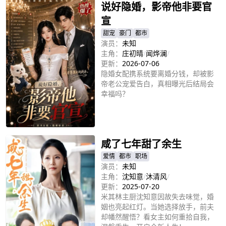
他赢得赵紫萱的完全信任，在众人见
说好隐婚，影帝他非要官
证下缔结良缘，既弥补了五年亏欠，
宣
也开启了人间仙缘的幸福篇章。
甜宠
豪门
都市
演员：
未知
主角：
庄初晴
/
闻烨澜
/
更新：
2026-07-06
隐婚女配携系统要离婚分钱，却被影
帝老公宠爱告白，真相曝光后结局会
幸福吗？
立即播放
咸了七年甜了余生
爱情
都市
职场
演员：
未知
主角：
沈知意
/
沐清风
/
更新：
2025-07-20
米其林主厨沈知意因故失去味觉，婚
姻也亮起红灯。当她选择放手，前夫
却幡然醒悟？看女主如何重拾自我，