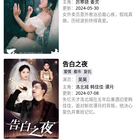
主角：
厉寒骁
/
姜灵
/
更新：
2024-05-30
女外卖员意外救治总裁心疾，假戏真
做，历经波折终得真爱。
立即播放
告白之夜
爱情
都市
复仇
演员：
吴昊
主角：
洛北城
/
韩佳佳
/
谭月
/
更新：
2024-07-08
失忆天才洛北城在五年后重遇旧爱韩
佳佳，面对新欢谭月的背叛，他决心
复仇并重拾记忆。
立即播放