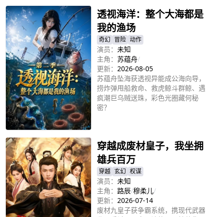
透视海洋：整个大海都是
我的渔场
奇幻
冒险
动作
演员：
未知
主角：
苏蕴舟
/
更新：
2026-08-05
苏蕴舟坠海获透视异能成公海向导，
捞炸弹甩船救命、救虎鲸斗群鲸、遇
疯潮巨乌贼送珠，彩色光圈藏何秘
密？
立即播放
穿越成废材皇子，我坐拥
雄兵百万
穿越
玄幻
权谋
演员：
未知
主角：
路辰
/
穆柔儿
/
更新：
2026-07-14
废材九皇子获争霸系统，携现代武器