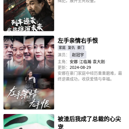
缉犯，展开生死较量。
立即播放
左手亲情右手恨
家庭
复仇
豪门
演员：
赵冠宇
主角：
安娜
/
江临瀚
/
袁大刚
/
更新：
2024-08-29
安娜在豪门家庭中经历重重磨难，最
终逆袭成功，收获爱情与幸福。
立即播放
被渣后我成了总裁的心尖
宠