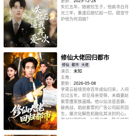
更新：
2025-12-28
失忆五年，她被捡生子，他疯寻白月
光三年，重逢后她忆起一切，甜宠守
护他为何泪崩？
立即播放
修仙大佬回归都市
修仙
都市
大佬
演员：
未知
主角：
更新：
2026-05-08
李霄云秘境苦修百年成仙归来，人间
仅过五年，却见母亲受辱、未婚妻赵
紫萱遭家族逼婚。他以仙法惩恶霸、
破商战，助赵紫萱的广告公司起死回
生，屡次化解危机融化其冰封的心。
面对赵家阻挠、叶家刁难、陈氏绑架
立即播放
等重重阻碍，李霄云凭超凡仙力一一
破除，守护亲友、打脸反派。最终，