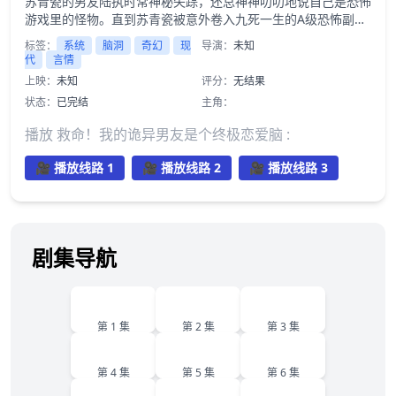
苏青瓷的男友陆执时常神秘失踪，还总神神叨叨地说自己是恐怖
游戏里的怪物。直到苏青瓷被意外卷入九死一生的A级恐怖副本
“午夜青藤学院”，她才震惊地发现，那个令全服玩家闻风丧胆、
标签：
系统
脑洞
奇幻
现
导演：
未知
残忍嗜杀的终极BOSS教导主任，竟真的是她那天天撒娇要亲亲
代
言情
的男友！
上映：
未知
评分：
无结果
状态：
已完结
主角：
播放 救命！我的诡异男友是个终极恋爱脑 :
🎥 播放线路 1
🎥 播放线路 2
🎥 播放线路 3
剧集导航
1
2
3
第 1 集
第 2 集
第 3 集
4
5
6
第 4 集
第 5 集
第 6 集
7
8
9