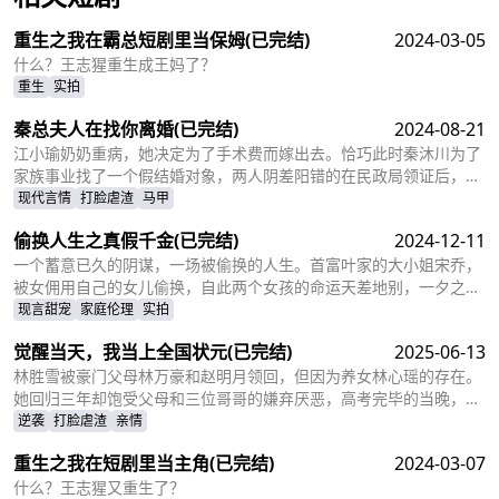
重生之我在霸总短剧里当保姆
(已完结)
2024-03-05
什么？王志猩重生成王妈了？
重生
实拍
秦总夫人在找你离婚
(已完结)
2024-08-21
江小瑜奶奶重病，她决定为了手术费而嫁出去。恰巧此时秦沐川为了
家族事业找了一个假结婚对象，两人阴差阳错的在民政局领证后，秦
沐川计划一年后离婚并留下电话。一年后，江小瑜在秦沐川的公司面
现代言情
打脸虐渣
马甲
试，两人再次相遇，相互觉得眼熟，两人因误会产生纠葛。
偷换人生之真假千金
(已完结)
2024-12-11
一个蓄意已久的阴谋，一场被偷换的人生。首富叶家的大小姐宋乔，
被女佣用自己的女儿偷换，自此两个女孩的命运天差地别，一夕之间
本该是天之骄女的宋乔沦落为佣人女儿，从小备受折磨。而本该贫穷
现言甜宠
家庭伦理
实拍
孤苦的佣人女儿，变成为了高高在上万千宠爱的大小姐。
觉醒当天，我当上全国状元
(已完结)
2025-06-13
林胜雪被豪门父母林万豪和赵明月领回，但因为养女林心瑶的存在。
她回归三年却饱受父母和三位哥哥的嫌弃厌恶，高考完毕的当晚，更
是因为救出被林心瑶撞成植物人的傅芊芊，被亲生父母和三个哥哥联
逆袭
打脸虐渣
亲情
手送入了惩教所。高考放榜当天，林胜雪因证据不足走出了惩教所。
重生之我在短剧里当主角
(已完结)
2024-03-07
面对三位哥哥施舍和不屑，林胜雪果断跟她们断绝关系，还在状元宴
上用全国状元的满分成绩，横扫父母和三位哥哥嘲笑和不屑。
什么？王志猩又重生了？