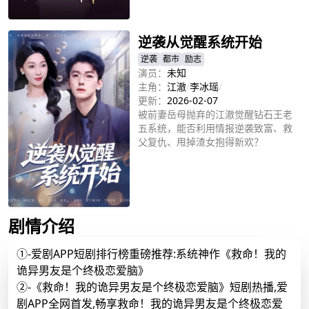
立即播放
逆袭从觉醒系统开始
逆袭
都市
励志
演员：
未知
主角：
江澈
/
李冰瑶
/
更新：
2026-02-07
被前妻岳母抛弃的江澈觉醒钻石王老
五系统，能否利用情报逆袭致富、救
父复仇、甩掉渣女抱得新欢？
立即播放
剧情介绍
①-爱剧APP短剧排行榜重磅推荐:系统神作《救命！我的
诡异男友是个终极恋爱脑》
②-《救命！我的诡异男友是个终极恋爱脑》短剧热播,爱
剧APP全网首发,畅享救命！我的诡异男友是个终极恋爱