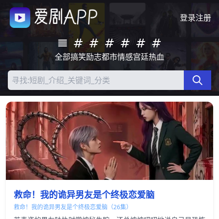
登录
注册
全部
搞笑
励志
都市
情感
宫廷
热血
救命！我的诡异男友是个终极恋爱脑
救命！我的诡异男友是个终极恋爱脑（26集）