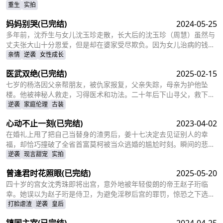
重生
实拍
妈妈别哭
(已完结)
2024-05-25
多年前，沈乔生与女儿沈玉珍走散，长大后的沈玉珍（周慧）虽然与
丈夫张大山十分恩爱，但是却在婆家受尽欺负。因为女儿治病的钱被
婆婆抢走，丈夫为了赚快钱意外“死亡”，周慧肚子里的二胎也因为婆
亲情
逆袭
女性成长
婆的磋磨胎死腹中。葬礼上，备受打击的周慧决心一定要治好唯一的
医武双绝
(已完结)
2025-02-15
女儿，却不想自己的婆婆和小叔子一家正在谋算着将丈夫的高额抚恤
金据为己有，而此时的沈乔生也匆匆赶到......
七岁的杨洛因父亲帮朋友，被仇家报复，父亲失踪，母亲为护他坠
楼。他被神秘人救走，习得医术和功法。二十年后下山寻父，救下被
跟踪的苏轻眉和她小姨，又因柳家女儿当日结婚退了婚约，被苏轻眉
逆袭
家庭伦理
古装
收留，两人渐生情愫。杨洛帮苏轻眉解决公司危机，还打听到父亲失
心动不止一刻
(已完结)
2023-04-02
踪与裴家有关，裴家背靠京都五大豪门。为找父亲，他提升实力，婚
后与苏轻眉一同前往京都。
在婚礼上甩了把自己当替身的渣男后，姜十七决定去见证别人的幸
福，却恰巧撞破了全省首富莫柯被当众逃婚的尴尬时刻。瞬间的悲愤
交加，让姜十七鼓起勇气见义勇为，上台演着戏嫁给了莫柯。但姜十
逆袭
现言甜宠
实拍
七不知道的是，这场婚礼本就是莫柯用来逃避联姻的设计，而她的出
曾逢君时花照眼
(已完结)
2025-05-20
现，不仅捣乱了莫柯的计划，还让她闯进了莫柯的心里。事后，莫柯
购买了姜十七所在的公司，成了空降的老板，开始了自己的茫茫追妻
四十岁的宫女沈秀珠即将出宫，意外地被年轻俊朗的帝王赵子珩临
之旅……
幸。她误以为赵子珩是侍卫，为避免淫秽后宫的罪罚，惊恐之下选择
了逃离。六年后，沈秀珠携龙凤胎现身宫廷百子宴，却被亲族羞辱和
打脸虐渣
逆袭
皇后
污蔑。危机关头，赵子珩认出了她，护她周全。最终，沈秀珠母凭子