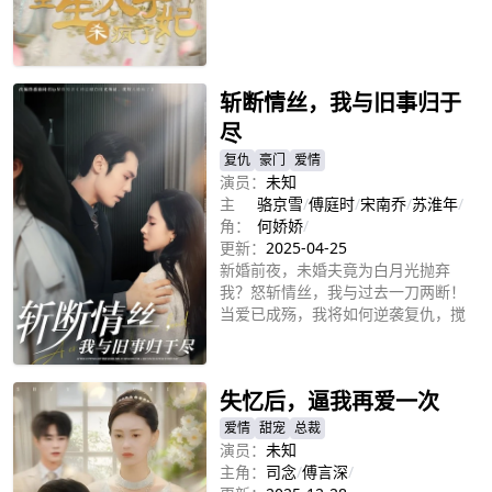
立即播放
斩断情丝，我与旧事归于
尽
复仇
豪门
爱情
演员：
未知
主
骆京雪
/
傅庭时
/
宋南乔
/
苏淮年
/
角：
何娇娇
/
更新：
2025-04-25
新婚前夜，未婚夫竟为白月光抛弃
我？怒斩情丝，我与过去一刀两断！
当爱已成殇，我将如何逆袭复仇，搅
动豪门风云？真相背后，又隐藏着怎
立即播放
样的阴谋？
失忆后，逼我再爱一次
爱情
甜宠
总裁
演员：
未知
主角：
司念
/
傅言深
/