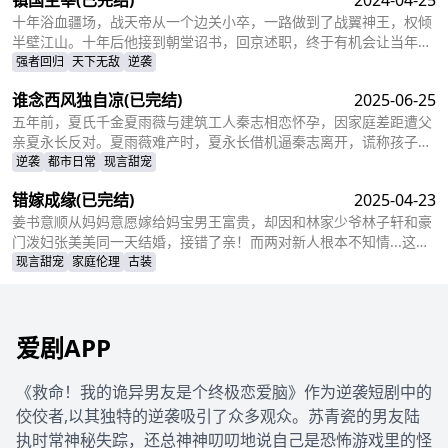
镇国主宰
(已完结)
2024-04-25
贵，成为人人敬仰的皇后，狠狠打了那些人的脸！
十年浴血疆场，战天帝从一个边关小卒，一路做到了战翼神王，权倾
半壁江山。十年后他接到朝堂诏书，回京述职，终于有机会让当年害
自己母亲的仇人为之付出代价
强者回归
天下无敌
逆袭
谁念西风独自凉
(已完结)
2025-06-25
五年前，夏氏千金夏雨薇与建筑工人秦志相恋怀孕，因家庭差距遭父
亲夏永长反对。夏雨薇难产时，夏永长借机逼秦志离开，谎称孩子夭
折，实则把孩子小蝶交给秦志。秦志工地事故后失智，父女拾荒为
逆袭
都市日常
现言甜宠
生。五年后，夏雨薇坚信秦志未死，医院偶遇昏迷的秦志却被父亲欺
错嫁成缘
(已完结)
2025-04-23
骗。小蝶为救父接近她，她凭借护身符和鸡汤味道发现真相。夏永长
与江正阳阻挠，夏雨薇救下父女，秦志苏醒，一家团圆，夏永长悔
姜书意顺从妈妈意愿嫁给妈宝男王富贵，却因和林家少爷林子轩和豪
悟，夏雨薇继承家业，与秦志重归于好。
门泼妇张美美同一天结婚，接错了亲！而两对新人根本不知情...这场
洞错房的闹剧会如何收场？
现言甜宠
家庭伦理
古装
爱剧APP
《救命！我的诡异男友是个终极恋爱脑》作为逆袭短剧中的
佼佼者,以其独特的逆袭吸引了众多观众。苏青瓷的男友陆
执时常神秘失踪，还总神神叨叨地说自己是恐怖游戏里的怪