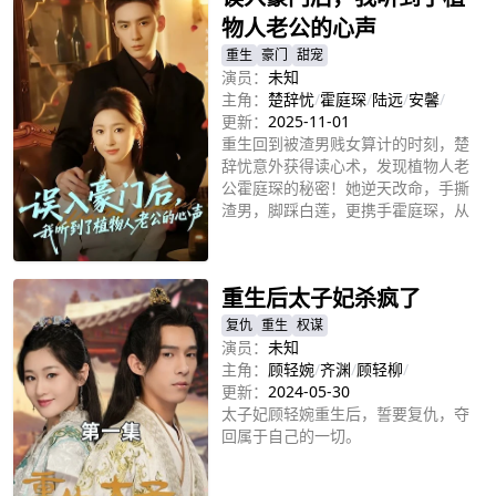
物人老公的心声
重生
豪门
甜宠
演员：
未知
主角：
楚辞忧
/
霍庭琛
/
陆远
/
安馨
/
更新：
2025-11-01
重生回到被渣男贱女算计的时刻，楚
辞忧意外获得读心术，发现植物人老
公霍庭琛的秘密！她逆天改命，手撕
渣男，脚踩白莲，更携手霍庭琛，从
复仇到相爱，最终成为京城和景城两
立即播放
大豪门的主人！
重生后太子妃杀疯了
复仇
重生
权谋
演员：
未知
主角：
顾轻婉
/
齐渊
/
顾轻柳
/
更新：
2024-05-30
太子妃顾轻婉重生后，誓要复仇，夺
回属于自己的一切。