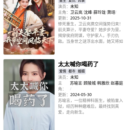
重生
复仇
古装
演员：
未知
主角：
卫云岚
/
沈峰
/
薛玲珑
/
萧翊
/
更新：
2025-10-31
惨死重生，卫云岚携空间强势归来！
前夫算计，平妻夺爱？她步步为营，
揭穿侯府阴谋，守护家人，手刃仇
敌。当身世之谜浮出水面，她又将如
何抉择？谁才是她命定的良人？
立即播放
太太喊你喝药了
爱情
都市
婚姻
演员：
未知
主
苏喻言
/
顾陵城
/
韩雅欣
/
赵暮庭
角：
/
更新：
2024-05-30
苏喻言，一位精神科医生，被陷害入
狱，经历种种磨难后，最终找到真
爱，走向新生。
立即播放