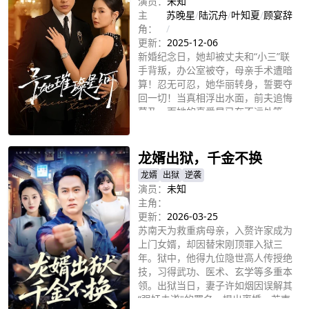
演员：
未知
主
苏晚星
/
陆沉舟
/
叶知夏
/
顾宴辞
角：
/
更新：
2025-12-06
新婚纪念日，她却被丈夫和“小三”联
手背叛，办公室被夺，母亲手术遭暗
算！忍无可忍，她华丽转身，誓要夺
回一切！当真相浮出水面，前夫追悔
莫及，而她的真爱早已在不远处等
立即播放
候…她能否手刃仇人，拥抱属于自己
的幸福？
龙婿出狱，千金不换
龙婿
出狱
逆袭
演员：
未知
主角：
更新：
2026-03-25
苏南天为救重病母亲，入赘许家成为
上门女婿，却因替宋刚顶罪入狱三
年。狱中，他得九位隐世高人传授绝
技，习得武功、医术、玄学等多重本
领。出狱当日，妻子许如烟因误解其
“强奸未遂"的罪名，提出离婚，苏南