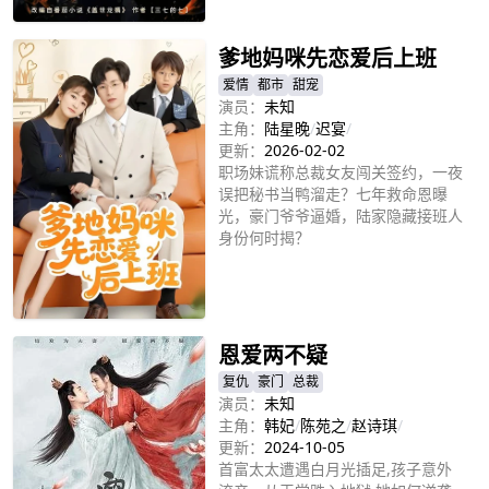
立即播放
天在车祸中舍身保护许如烟，争取到
七天自证清白的期限。
爹地妈咪先恋爱后上班
爱情
都市
甜宠
演员：
未知
主角：
陆星晚
/
迟宴
/
更新：
2026-02-02
职场妹谎称总裁女友闯关签约，一夜
误把秘书当鸭溜走？七年救命恩曝
光，豪门爷爷逼婚，陆家隐藏接班人
身份何时揭？
立即播放
恩爱两不疑
复仇
豪门
总裁
演员：
未知
主角：
韩妃
/
陈苑之
/
赵诗琪
/
更新：
2024-10-05
首富太太遭遇白月光插足,孩子意外