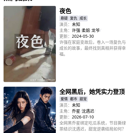
夜色
悬疑
复仇
成长
演员：
未知
主角：
许强
/
柔姐
/
龙爷
/
更新：
2024-05-30
许强在家庭变故后，卷入一场复仇与
成长的故事，最终找到真相并获得幸
福。
立即播放
全网黑后，她凭实力登顶
爱情
都市
甜宠
演员：
未知
主角：
乔星
/
沈遇迟
/
更新：
2026-07-10
全网黑乔星绑定吃瓜系统，节目撕绿
茶结识沈遇迟，甜宠逆袭结局如何？