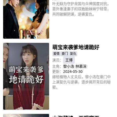
叶无缺为守护龙国与众神国度对抗，
意外重逢妻子的双胞胎妹妹宁轻雪，
共同破解阴谋，逆袭复仇。
立即播放
萌宝来袭爹地请跪好
爱情
豪门
复仇
演员：
王博
主角：
黎小洛
/
林慕深
/
更新：
2024-05-30
嫁给植物人丈夫后，黎小洛在豪门中
上演复仇与逆袭，逐步揭开背后的秘
密。
立即播放