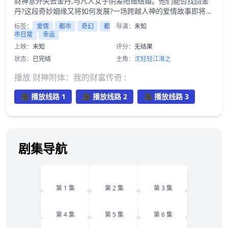
财神意外失去金丹,与凡人女子阴差阳错结婚。他们能否找回金
丹?这段奇妙姻缘又将如何发展?一场跨越人神的爱情故事即将上
演!
标签：
爱情
都市
奇幻
都
导演：
未知
市日常
幸运
上映：
未知
评分：
无结果
状态：
已完结
主角：
沈轻轻
江淮之
播放 财神附体：我的财富传奇 :
🎥 播放线路 1
🎥 播放线路 2
🎥 播放线路 3
剧集导航
1
2
3
第 1 集
第 2 集
第 3 集
4
5
6
第 4 集
第 5 集
第 6 集
7
8
9