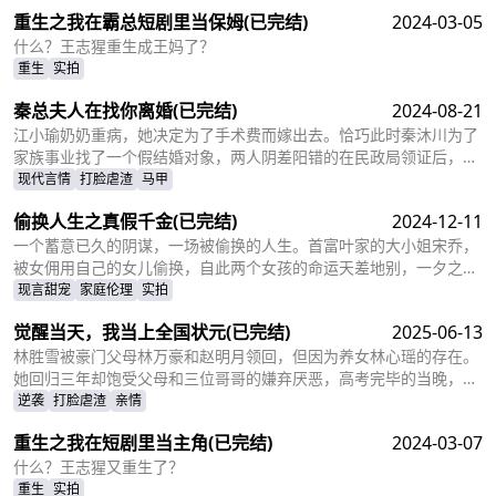
重生之我在霸总短剧里当保姆
(已完结)
2024-03-05
什么？王志猩重生成王妈了？
重生
实拍
秦总夫人在找你离婚
(已完结)
2024-08-21
江小瑜奶奶重病，她决定为了手术费而嫁出去。恰巧此时秦沐川为了
家族事业找了一个假结婚对象，两人阴差阳错的在民政局领证后，秦
沐川计划一年后离婚并留下电话。一年后，江小瑜在秦沐川的公司面
现代言情
打脸虐渣
马甲
试，两人再次相遇，相互觉得眼熟，两人因误会产生纠葛。
偷换人生之真假千金
(已完结)
2024-12-11
一个蓄意已久的阴谋，一场被偷换的人生。首富叶家的大小姐宋乔，
被女佣用自己的女儿偷换，自此两个女孩的命运天差地别，一夕之间
本该是天之骄女的宋乔沦落为佣人女儿，从小备受折磨。而本该贫穷
现言甜宠
家庭伦理
实拍
孤苦的佣人女儿，变成为了高高在上万千宠爱的大小姐。
觉醒当天，我当上全国状元
(已完结)
2025-06-13
林胜雪被豪门父母林万豪和赵明月领回，但因为养女林心瑶的存在。
她回归三年却饱受父母和三位哥哥的嫌弃厌恶，高考完毕的当晚，更
是因为救出被林心瑶撞成植物人的傅芊芊，被亲生父母和三个哥哥联
逆袭
打脸虐渣
亲情
手送入了惩教所。高考放榜当天，林胜雪因证据不足走出了惩教所。
重生之我在短剧里当主角
(已完结)
2024-03-07
面对三位哥哥施舍和不屑，林胜雪果断跟她们断绝关系，还在状元宴
上用全国状元的满分成绩，横扫父母和三位哥哥嘲笑和不屑。
什么？王志猩又重生了？
重生
实拍