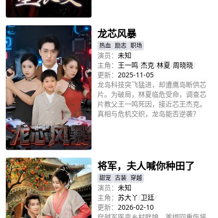
立即播放
龙芯风暴
热血
励志
职场
演员：
未知
主角：
王一鸣
/
杰克
/
林夏
/
周晓晓
/
更新：
2025-11-05
龙岛科技突飞猛进，却遭鹰岛断供芯
片。为破局，林夏临危受命，调查芯
片教父王一鸣死因，接近芯王杰克。
真相与危机交织，龙岛能否逆袭？
立即播放
将军，夫人喊你种田了
甜宠
古装
穿越
演员：
未知
主角：
苏大丫
/
卫廷
/
更新：
2026-02-10
穿越军医变乡村胖媳，爹绑回重伤将