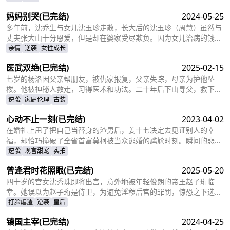
妈妈别哭
(已完结)
2024-05-25
多年前，沈乔生与女儿沈玉珍走散，长大后的沈玉珍（周慧）虽然与
丈夫张大山十分恩爱，但是却在婆家受尽欺负。因为女儿治病的钱被
婆婆抢走，丈夫为了赚快钱意外“死亡”，周慧肚子里的二胎也因为婆
亲情
逆袭
女性成长
婆的磋磨胎死腹中。葬礼上，备受打击的周慧决心一定要治好唯一的
医武双绝
(已完结)
2025-02-15
女儿，却不想自己的婆婆和小叔子一家正在谋算着将丈夫的高额抚恤
金据为己有，而此时的沈乔生也匆匆赶到......
七岁的杨洛因父亲帮朋友，被仇家报复，父亲失踪，母亲为护他坠
楼。他被神秘人救走，习得医术和功法。二十年后下山寻父，救下被
跟踪的苏轻眉和她小姨，又因柳家女儿当日结婚退了婚约，被苏轻眉
逆袭
家庭伦理
古装
收留，两人渐生情愫。杨洛帮苏轻眉解决公司危机，还打听到父亲失
心动不止一刻
(已完结)
2023-04-02
踪与裴家有关，裴家背靠京都五大豪门。为找父亲，他提升实力，婚
后与苏轻眉一同前往京都。
在婚礼上甩了把自己当替身的渣男后，姜十七决定去见证别人的幸
福，却恰巧撞破了全省首富莫柯被当众逃婚的尴尬时刻。瞬间的悲愤
交加，让姜十七鼓起勇气见义勇为，上台演着戏嫁给了莫柯。但姜十
逆袭
现言甜宠
实拍
七不知道的是，这场婚礼本就是莫柯用来逃避联姻的设计，而她的出
曾逢君时花照眼
(已完结)
2025-05-20
现，不仅捣乱了莫柯的计划，还让她闯进了莫柯的心里。事后，莫柯
购买了姜十七所在的公司，成了空降的老板，开始了自己的茫茫追妻
四十岁的宫女沈秀珠即将出宫，意外地被年轻俊朗的帝王赵子珩临
之旅……
幸。她误以为赵子珩是侍卫，为避免淫秽后宫的罪罚，惊恐之下选择
了逃离。六年后，沈秀珠携龙凤胎现身宫廷百子宴，却被亲族羞辱和
打脸虐渣
逆袭
皇后
污蔑。危机关头，赵子珩认出了她，护她周全。最终，沈秀珠母凭子
镇国主宰
(已完结)
2024-04-25
贵，成为人人敬仰的皇后，狠狠打了那些人的脸！