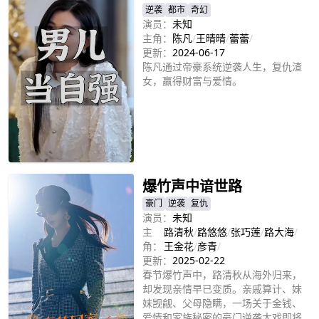
逆袭
都市
奇幻
演员：
未知
主角：
陈凡
/
王晴晴
/
蕾蕾
/
更新：
2024-06-17
陈凡通过帝豪系统逆袭人生，复仇渣
女，赢得财富与爱情。
立即播放
爆竹声中谙世路
豪门
逆袭
复仇
演员：
未知
主
路清秋
/
路悠悠
/
张巧莲
/
路大海
/
角：
王金花
/
彦青
/
更新：
2025-02-22
春节爆竹声中，路清秋从海外归来，
却发现亲情早已变质。亲戚算计、妹
妹觊觎、父母隐瞒，一场关于金钱、
爱情和家族秘密的豪门逆袭大戏即将