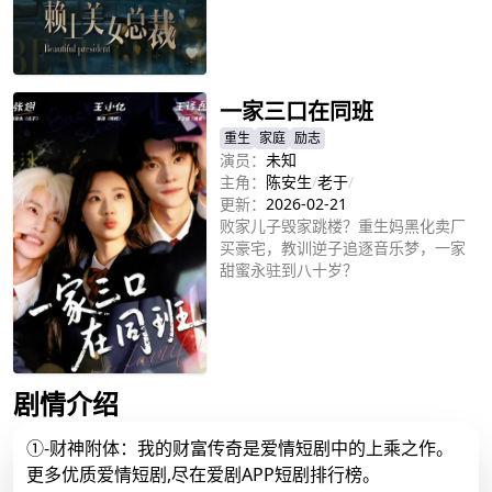
立即播放
一家三口在同班
重生
家庭
励志
演员：
未知
主角：
陈安生
/
老于
/
更新：
2026-02-21
败家儿子毁家跳楼？重生妈黑化卖厂
买豪宅，教训逆子追逐音乐梦，一家
甜蜜永驻到八十岁？
立即播放
剧情介绍
①-财神附体：我的财富传奇是爱情短剧中的上乘之作。
更多优质爱情短剧,尽在爱剧APP短剧排行榜。