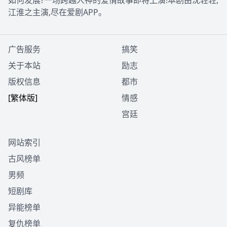
如何发展?一场跨越人神的爱情故事即将上演!本剧由沈轻轻,
江淮之主演,尽在爱剧APP。
广告服务
搞笑
关于本站
励志
版权信息
都市
[繁体版]
情感
宫廷
网站索引
古风榜单
男频
短剧库
异能榜单
复仇榜单