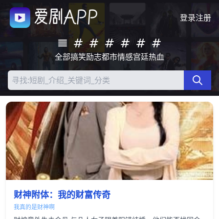
登录
注册
全部
搞笑
励志
都市
情感
宫廷
热血
财神附体：我的财富传奇
我真的是财神啊