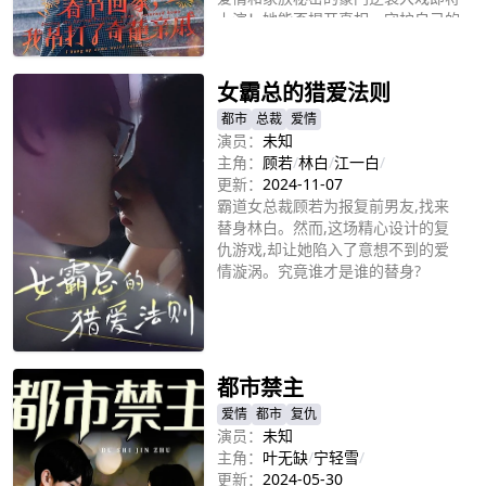
上演！她能否揭开真相，守护自己的
立即播放
一切？
女霸总的猎爱法则
都市
总裁
爱情
演员：
未知
主角：
顾若
/
林白
/
江一白
/
更新：
2024-11-07
霸道女总裁顾若为报复前男友,找来
替身林白。然而,这场精心设计的复
仇游戏,却让她陷入了意想不到的爱
情漩涡。究竟谁才是谁的替身?
立即播放
都市禁主
爱情
都市
复仇
演员：
未知
主角：
叶无缺
/
宁轻雪
/
更新：
2024-05-30