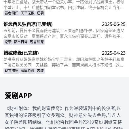
十年浴血疆场，战天帝从一个边关小卒，一路做到了战翼神王，权倾
半壁江山。十年后他接到朝堂诏书，回京述职，终于有机会让当年害
自己母亲的仇人为之付出代价
强者回归
天下无敌
逆袭
谁念西风独自凉
(已完结)
2025-06-25
五年前，夏氏千金夏雨薇与建筑工人秦志相恋怀孕，因家庭差距遭父
亲夏永长反对。夏雨薇难产时，夏永长借机逼秦志离开，谎称孩子夭
折，实则把孩子小蝶交给秦志。秦志工地事故后失智，父女拾荒为
逆袭
都市日常
现言甜宠
生。五年后，夏雨薇坚信秦志未死，医院偶遇昏迷的秦志却被父亲欺
错嫁成缘
(已完结)
2025-04-23
骗。小蝶为救父接近她，她凭借护身符和鸡汤味道发现真相。夏永长
与江正阳阻挠，夏雨薇救下父女，秦志苏醒，一家团圆，夏永长悔
姜书意顺从妈妈意愿嫁给妈宝男王富贵，却因和林家少爷林子轩和豪
悟，夏雨薇继承家业，与秦志重归于好。
门泼妇张美美同一天结婚，接错了亲！而两对新人根本不知情...这场
洞错房的闹剧会如何收场？
现言甜宠
家庭伦理
古装
爱剧APP
《财神附体：我的财富传奇》作为逆袭短剧中的佼佼者,以
其独特的逆袭吸引了众多观众。财神意外失去金丹,与凡人
女子阴差阳错结婚。他们能否找回金丹?这段奇妙姻缘又将