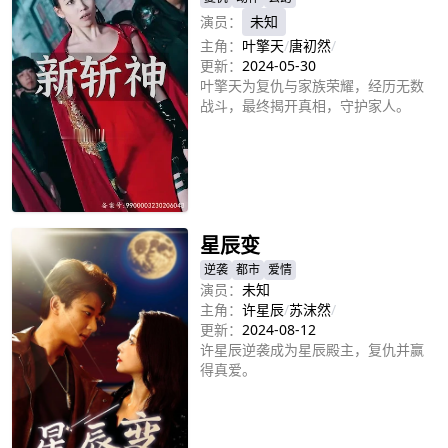
演员：
未知
主角：
叶擎天
/
唐初然
/
更新：
2024-05-30
叶擎天为复仇与家族荣耀，经历无数
战斗，最终揭开真相，守护家人。
立即播放
星辰变
逆袭
都市
爱情
演员：
未知
主角：
许星辰
/
苏沫然
/
更新：
2024-08-12
许星辰逆袭成为星辰殿主，复仇并赢
得真爱。