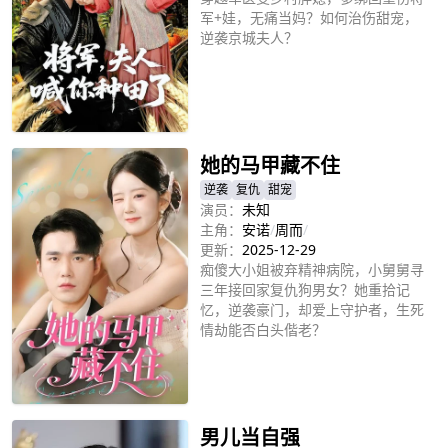
军+娃，无痛当妈？如何治伤甜宠，
逆袭京城夫人？
立即播放
她的马甲藏不住
逆袭
复仇
甜宠
演员：
未知
主角：
安诺
/
周而
/
更新：
2025-12-29
痴傻大小姐被弃精神病院，小舅舅寻
三年接回家复仇狗男女？她重拾记
忆，逆袭豪门，却爱上守护者，生死
情劫能否白头偕老？
立即播放
男儿当自强