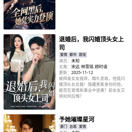
立即播放
退婚后，我闪婚顶头女上
司
爱情
都市
甜宠
演员：
未知
主角：
宋远
/
林雪瑶
/
顾时语
/
更新：
2025-11-12
被拜金女友抛弃，婚礼变故，他竟闪
婚顶头女总裁！隐藏黑客身份的他，
能否在爱情和事业中逆袭？前女友又
将如何后悔？
立即播放
予她璀璨星河
豪门
总裁
爱情