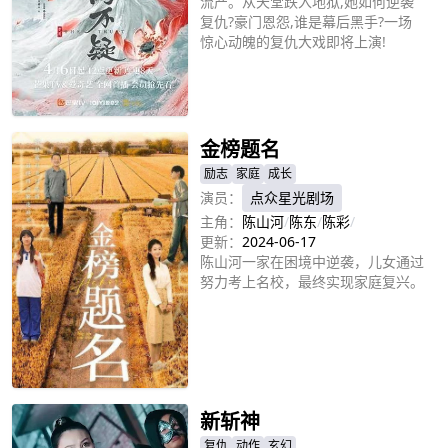
流产。从天堂跌入地狱,她如何逆袭
复仇?豪门恩怨,谁是幕后黑手?一场
惊心动魄的复仇大戏即将上演!
立即播放
金榜题名
励志
家庭
成长
演员：
点众星光剧场
主角：
陈山河
/
陈东
/
陈彩
/
更新：
2024-06-17
陈山河一家在困境中逆袭，儿女通过
努力考上名校，最终实现家庭复兴。
立即播放
新斩神
复仇
动作
玄幻