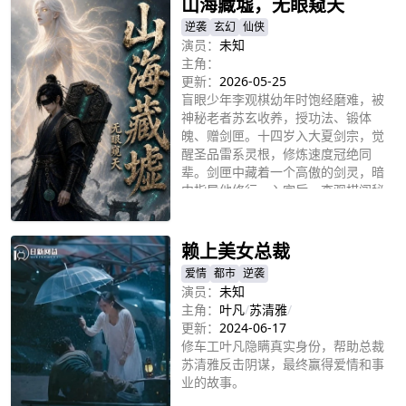
山海藏墟，无眼窥天
逆袭
玄幻
仙侠
演员：
未知
主角：
更新：
2026-05-25
盲眼少年李观棋幼年时饱经磨难，被
神秘老者苏玄收养，授功法、锻体
魄、赠剑匣。十四岁入大夏剑宗，觉
醒圣品雷系灵根，修炼速度冠绝同
辈。剑匣中藏着一个高傲的剑灵，暗
中指导他修行。入宗后，李观棋闯秘
立即播放
境、领队迎敌，一路崛起，自成大
道。
赖上美女总裁
爱情
都市
逆袭
演员：
未知
主角：
叶凡
/
苏清雅
/
更新：
2024-06-17
修车工叶凡隐瞒真实身份，帮助总裁
苏清雅反击阴谋，最终赢得爱情和事
业的故事。