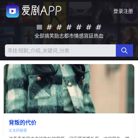
登录
注册
全部
搞笑
励志
都市
情感
宫廷
热血
背叛的代价
丈夫的秘密