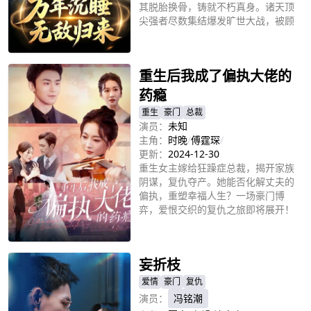
其脱胎换骨，铸就不朽真身。诸天顶
尖强者尽数集结爆发旷世大战，被顾
天轻描淡写悉数平定。吴缺遍猎凶兽
立即播放
设下迎宾盛筵，此时天外天各方不朽
势力暗流涌动。顾天携众踏向天外天
重生后我成了偏执大佬的
追寻李洵踪迹一场席卷诸天的惊世风
云，才刚刚拉开序幕。
药瘾
重生
豪门
总裁
演员：
未知
主角：
时晚
/
傅霆琛
/
更新：
2024-12-30
重生女主嫁给狂躁症总裁，揭开家族
阴谋，复仇夺产。她能否化解丈夫的
偏执，重塑幸福人生？一场豪门博
弈，爱恨交织的复仇之旅即将展开！
立即播放
妄折枝
爱情
豪门
复仇
演员：
冯铭潮