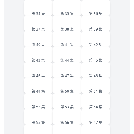
34
35
36
第 34 集
第 35 集
第 36 集
37
38
39
第 37 集
第 38 集
第 39 集
40
41
42
第 40 集
第 41 集
第 42 集
43
44
45
第 43 集
第 44 集
第 45 集
46
47
48
第 46 集
第 47 集
第 48 集
49
50
51
第 49 集
第 50 集
第 51 集
52
53
54
第 52 集
第 53 集
第 54 集
55
56
57
第 55 集
第 56 集
第 57 集
58
59
60