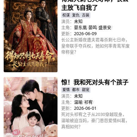
主放飞自我了
权谋
复仇
古装
演员：
未知
主角：
晏东凰
/
晏鸣
/
盛景安
/
更新：
2026-06-09
长公主新婚夜遭夫君毒杀剩七日命，
皇帝联手夺兵权，她如何率青鸾军废
帝称皇？
立即播放
惊！我和死对头有个孩子
爱情
都市
甜宠
演员：
未知
主角：
温喻
/
祁宥
/
更新：
2026-06-01
死对头祁宥之子从2030穿越现身，
温喻被迫当妈，豪门恩怨爱情纠葛，
真相如何？