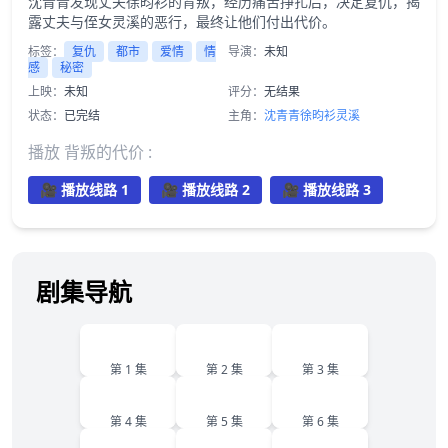
沈青青发现丈夫徐昀衫的背叛，经历痛苦挣扎后，决定复仇，揭
露丈夫与侄女灵溪的恶行，最终让他们付出代价。
标签：
复仇
都市
爱情
情
导演：
未知
感
秘密
上映：
未知
评分：
无结果
状态：
已完结
主角：
沈青青
徐昀衫
灵溪
播放 背叛的代价 :
🎥 播放线路 1
🎥 播放线路 2
🎥 播放线路 3
剧集导航
1
2
3
第 1 集
第 2 集
第 3 集
4
5
6
第 4 集
第 5 集
第 6 集
7
8
9