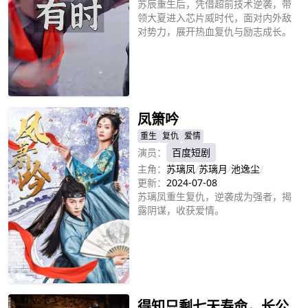
苏辰重生后，凭借超前技术逆袭，带
领大夏进入芯片威时代，面对内外敌
对势力，展开热血复仇与励志成长。
立即播放
凤箫吟
重生
复仇
爱情
演员：
百度短剧
主角：
苏璃凤
/
苏璃月
/
池逸尘
/
更新：
2024-07-08
苏璃凤重生复仇，逆袭成为强者，揭
露阴谋，收获爱情。
立即播放
得知只剩七天寿命，长公