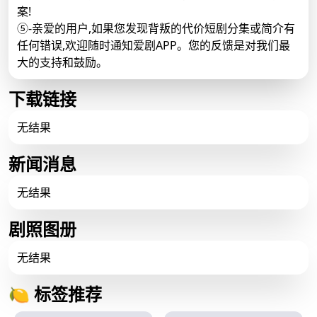
案!
⑤-亲爱的用户,如果您发现背叛的代价短剧分集或简介有
任何错误,欢迎随时通知爱剧APP。您的反馈是对我们最
大的支持和鼓励。
下载链接
无结果
新闻消息
无结果
剧照图册
无结果
🍋 标签推荐