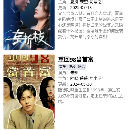
主角：
夏岚
/
宋望
/
沈寒之
/
更新：
2025-07-18
父亲含冤入狱，昔日恋人背叛，夏岚
身陷绝境！豪门公子宋望的追求是真
心还是阴谋？神秘归来的沈寒之又隐
藏着什么秘密？看落难千金如何逆袭
复仇，揭开豪门恩怨的真相！
立即播放
重回98当首富
重生
逆袭
复仇
演员：
未知
主角：
陆鸣
/
薇薇
/
陆小涵
/
更新：
2024-05-30
赌徒陆鸣重生回到1998年，通过努
力弥补前世过错，走上逆袭和复仇之
路。
立即播放