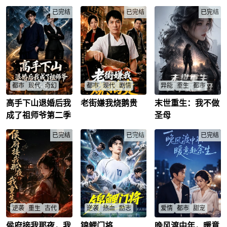
留守还是继续？
宝，习武锻体，于边
陷阱？
阮宁
/
萧承轩
/
冯子瞻
已完结
/
关万军之中一箭毙
已完结
陆川
/
已完结
敌，阵斩云蒙皇子！
功震朝野，帝心大
悦，破例封爵——天
赐侯！锦衣怒马，银
章在腰，少年英杰，
守护一方。看他仗剑
江湖，怀仁心，行侠
义，于波澜壮阔的大
时代，写下属于自己
都市
现代
奇幻
都市
现代
剧情
异能
重生
都市
的英雄传奇！
高手下山退婚后我
老街嫌我烧鹅贵
末世重生：我不做
一双十元塑料人字
老牌烧鹅师陈守正，
前世，颜离被表妹杨
拖，半根啃剩的羊骨
坚守鲜鹅明炉，匠心
清依背叛，沦为末世
成了祖师爷第二季
圣母
头，竟生生震碎西方
做工，售价实在却遭
实验体。却不曾想再
教廷传承百年的玄铁
人诟病价高。昔日帮
次睁眼，她重回末世
重剑。隐世武神林野
已完结
工邱志强夫妇，靠低
已完结
降临前七天。这一
已完结
踏足凡尘，本只为偿
价冻鹅抢客牟利，为
次，她夺回本该属于
还师父留下的千亿神
抢占文旅年货礼盒订
自己的空间异能，亲
债，却意外撞破一桩
单，更是铤而走险，
手切断一切枷锁，建
尘封二十年的灭门惨
以冻鸭冒充烧鹅。劣
立起一支真正可以托
案。假死脱身的至
质礼盒上市后问题频
付后背的小队。她不
亲、盘踞暗处的天网
发，引发大规模退
报复世界，也不做圣
组织、远隔重洋的黑
货，彻底砸坏老街口
母。帮值得帮的人，
暗势力，随着旧债清
碑。危急关头，文旅
护想护的人。从孤身
算层层揭开，一场横
负责人登门恳请陈守
一人到与伙伴并肩前
逆袭
重生
古代
逆袭
热血
励志
爱情
都市
甜宠
跨东西方的武道风暴
正出山救场。他坚守
行，她终于拥有了属
已然酝酿。
诚信底线，严控食材
于自己的家。
侯府接我那夜，我
锦鲤门将
晚风渡中年，暖意
她是侯府流落在外的
替补门将陆铭靠天生
中年男女隐瞒身份相