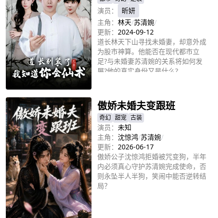
演员：
昕妍
主角：
林天
/
苏清婉
/
更新：
2024-09-12
道长林天下山寻找未婚妻，却意外成
为股市神算。他能否在现代都市立
足?与未婚妻苏清婉的关系将如何发
展?他的真实身份又是什么?
立即播放
傲娇未婚夫变跟班
奇幻
甜宠
古装
演员：
未知
主角：
沈惊鸿
/
苏清婉
/
更新：
2026-06-17
傲娇公子沈惊鸿拒婚被咒变狗，半年
内必须真心守护苏清婉完成使命，否
则永坠半人半狗，笑闹中能否逆转结
局？
立即播放