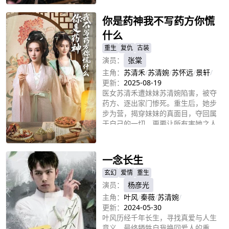
你是药神我不写药方你慌
什么
重生
复仇
古装
演员：
张棠
主角：
苏清禾
/
苏清婉
/
苏怀远
/
景轩
/
更新：
2025-08-19
医女苏清禾遭妹妹苏清婉陷害，被夺
药方、逐出家门惨死。重生后，她步
步为营，揭穿妹妹的真面目，夺回属
于自己的一切，更要让所有害她之人
立即播放
付出代价！
一念长生
玄幻
爱情
重生
演员：
杨彦光
主角：
叶风
/
秦薇
/
苏清婉
/
更新：
2024-05-30
叶风历经千年长生，寻找真爱与人生
意义，最终牺牲自我换回爱人的重