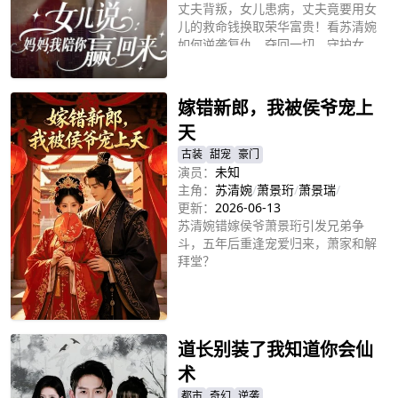
丈夫背叛，女儿患病，丈夫竟要用女
儿的救命钱换取荣华富贵！看苏清婉
如何逆袭复仇，夺回一切，守护女
立即播放
儿？
嫁错新郎，我被侯爷宠上
天
古装
甜宠
豪门
演员：
未知
主角：
苏清婉
/
萧景珩
/
萧景瑞
/
更新：
2026-06-13
苏清婉错嫁侯爷萧景珩引发兄弟争
斗，五年后重逢宠爱归来，萧家和解
拜堂？
立即播放
道长别装了我知道你会仙
术
都市
奇幻
逆袭