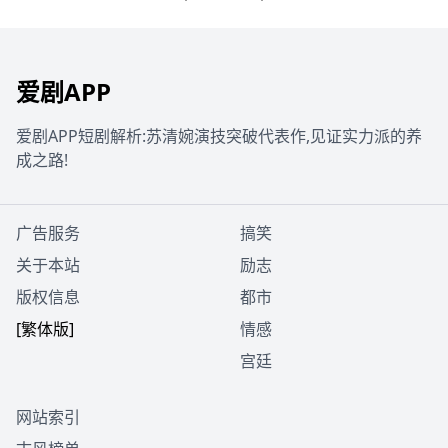
隐藏着祸国狐妖，边境匈奴大举入
侵。凌霄在保护娘亲与家国的过程
中，逐渐明白责任与担当的意义。
爱剧APP
爱剧APP短剧解析:苏清婉演技突破代表作,见证实力派的养
成之路!
广告服务
搞笑
关于本站
励志
版权信息
都市
[繁体版]
情感
宫廷
网站索引