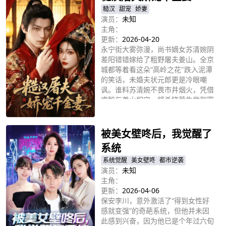
生女墨念婉。仙界突现虚空裂隙，墨
糙汉
甜宠
娇妻
小宝吸收虚空之力觉醒混沌天脉关闭
演员：
未知
裂隙，一家立下十年之约，静待虚空
主角：
浩劫守护仙界。
更新：
2026-04-20
永宁街大雾弥漫，尚书嫡女苏清婉阴
差阳错错嫁给了粗野屠夫姜山。全京
城都等着看这朵“高岭之花"跌入泥潭
的笑话，未婚夫状元郎更是冷眼嘲
讽。谁料苏清婉不畏市井烟火，凭借
睿智与姜山相守，将杀猪营生做到富
立即播放
甲一方。糙汉屠夫极尽宠溺，尚书老
爹亲自撑腰，且看清冷千金如何逆袭
打脸，收获热气腾腾的圆满人生。
被美女壁咚后，我觉醒了
系统
系统觉醒
美女壁咚
都市逆袭
演员：
未知
主角：
更新：
2026-04-06
保安李川，意外激活了“得到女性好
感就变强”的奇葩系统，但他并未因
此感到兴奋，因为他已是个年过六旬