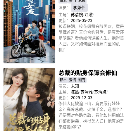
甜宠
豪门
总裁
演员：
李兼任
主角：
苏清婉
/
江澈
/
更新：
2025-05-23
被逼联姻，校花怒租穷酸男友，竟是
隐藏首富？天价合约背后，是真爱还
是阴谋？看他如何逆袭人生，抱得美
人归，又将如何面对接踵而至的危
机？
立即播放
总裁的贴身保镖会修仙
都市
爱情
甜宠
演员：
未知
主角：
陈墨
/
苏清雅
/
苏清婉
/
更新：
2025-12-03
修仙大佬被迫下山，竟要履行娃娃
亲？高冷总裁、火辣千金，选哪个？
还要面对各路仇敌，看他如何用仙法
在都市逆袭，抱得美人归！他真的是
来结婚的吗？