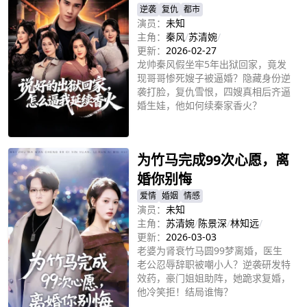
逆袭
复仇
都市
演员：
未知
主角：
秦风
/
苏清婉
/
更新：
2026-02-27
龙帅秦风假坐牢5年出狱回家，竟发
现哥哥惨死嫂子被逼婚？隐藏身份逆
袭打脸，复仇雪恨，四嫂真相后齐逼
婚生娃，他如何续秦家香火？
立即播放
为竹马完成99次心愿，离
婚你别悔
爱情
婚姻
情感
演员：
未知
主角：
苏清婉
/
陈景深
/
林知远
/
更新：
2026-03-03
老婆为肾衰竹马圆99梦离婚，医生
老公忍辱辞职被嘲小人？逆袭研发特
效药，豪门姐姐助阵，她跪求复婚，
他冷笑拒！结局谁悔？