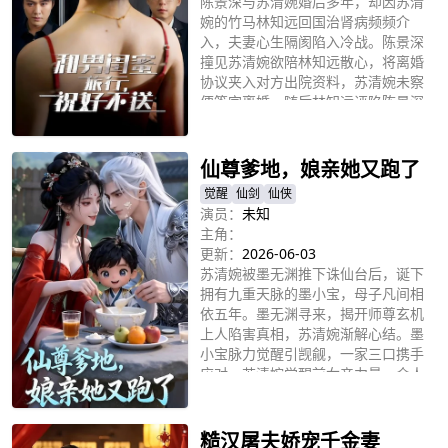
陈景深与苏清婉婚后多年，却因苏清
婉的竹马林知远回国治肾病频频介
入，夫妻心生隔阂陷入冷战。陈景深
撞见苏清婉欲陪林知远散心，将离婚
协议夹入对方出院资料，苏清婉未察
便签字离婚。随后林知远诬陷陈景深
立即播放
贪腐，陈景深查清真相揭穿其真面
目。苏清婉醒悟，自己因恩情与家族
利益忽视丈夫，极力挽回却遭心灰意
仙尊爹地，娘亲她又跑了
冷的陈景深拒绝。
觉醒
仙剑
仙侠
演员：
未知
主角：
更新：
2026-06-03
苏清婉被墨无渊推下诛仙台后，诞下
拥有九重天脉的墨小宝，母子凡间相
依五年。墨无渊寻来，揭开师尊玄机
上人陷害真相，苏清婉渐解心结。墨
小宝脉力觉醒引觊觎，一家三口携手
应对，苏清婉觉醒前女帝力量。众人
立即播放
赴上古遗迹对抗魔神附体的玄机上
人，墨小宝以净世之。光净化魔气。
战后墨无渊登仙帝位，与苏清婉成婚
糙汉屠夫娇宠千金妻