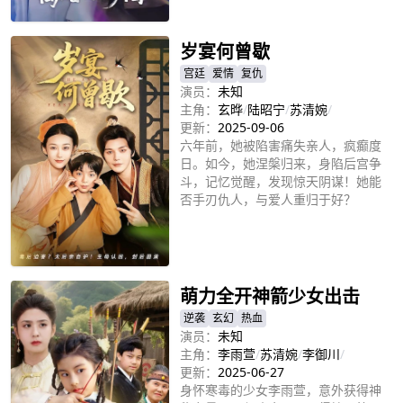
立即播放
岁宴何曾歇
宫廷
爱情
复仇
演员：
未知
主角：
玄晔
/
陆昭宁
/
苏清婉
/
更新：
2025-09-06
六年前，她被陷害痛失亲人，疯癫度
日。如今，她涅槃归来，身陷后宫争
斗，记忆觉醒，发现惊天阴谋！她能
否手刃仇人，与爱人重归于好？
立即播放
萌力全开神箭少女出击
逆袭
玄幻
热血
演员：
未知
主角：
李雨萱
/
苏清婉
/
李御川
/
更新：
2025-06-27
身怀寒毒的少女李雨萱，意外获得神