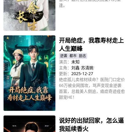
逢。
立即播放
开局绝症，我靠寿材走上
人生巅峰
逆袭
都市
励志
演员：
未知
主角：
刘鑫
/
苏清婉
/
更新：
2025-12-27
绝症孤儿卖棺材续命？医院门口定价
66万被全网围攻，骂声变现金逆袭
首富，总裁美人倒追，癌症奇迹痊愈
甜宠HE！
立即播放
说好的出狱回家，怎么逼
我延续香火