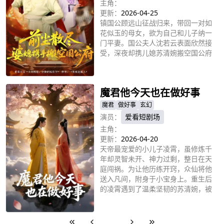
主角：
更新：
2026-04-25
镇国公顾远山征战归来，带回一对如
花似玉的母女，欲为自己和儿子纳一
门平妻。国公夫人沈若云表面欣然接
受，深夜却携儿媳苏清婉搬空国公府
私产逃离。二人远赴江南，凭借智慧
立即播放
和能力开创绣庄、收留孤女，活出独
立人生。而顾家父子守着空府，欠下
魔君他今天也在做好事
巨债，最终因泄露考题等恶行被削爵
贬为庶人，自食恶果。
魔君
做好事
玄幻
演员：
爱看短剧场
主角：
更新：
2026-04-20
天帝最宠爱的小儿子凌霄，虽修炼千
年却灵智未开、神力过剩，整日在天
庭闯祸。为让他历练开窍，众仙将他
送入凡间，附身于小宝身上。重生后
的凌霄遇到了温柔坚韧的苏清婉，被
她无私的母爱深深打动，第一次体会
立即播放
到被真心疼爱的滋味。然而危机接踵
而至一-苏家被千年猫妖所害，皇宫
1