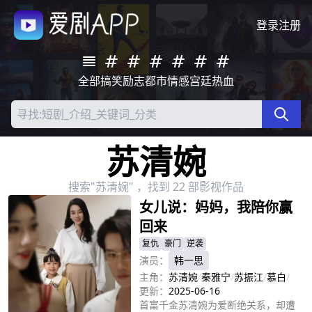
登录
注册
全部
搞笑
励志
都市
情感
宫廷
热血
苏清婉
搜索"苏清婉" ，找到 22 部影视作品
女儿说：妈妈，我陪你赢
回来
复仇
豪门
逆袭
演员：
韩一思
主角：
苏清婉
/
秦雅宁
/
苏振江
/
慕白
/
更新：
2025-06-16
首富千金苏清婉为爱断绝关系，却遭