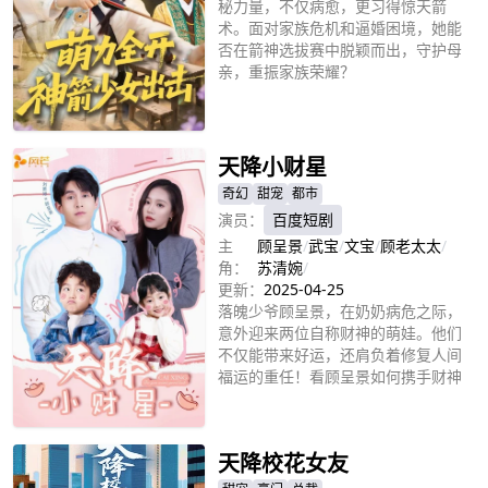
秘力量，不仅病愈，更习得惊天箭
术。面对家族危机和逼婚困境，她能
否在箭神选拔赛中脱颖而出，守护母
亲，重振家族荣耀？
立即播放
天降小财星
奇幻
甜宠
都市
演员：
百度短剧
主
顾呈景
/
武宝
/
文宝
/
顾老太太
/
角：
苏清婉
/
更新：
2025-04-25
落魄少爷顾呈景，在奶奶病危之际，
意外迎来两位自称财神的萌娃。他们
不仅能带来好运，还肩负着修复人间
福运的重任！看顾呈景如何携手财神
宝宝，逆转人生，迎娶白富美，走上
立即播放
人生巅峰？人间福运，尽在掌握！
天降校花女友