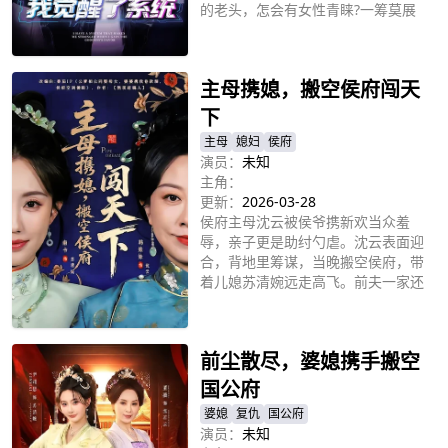
的老头，怎会有女性青睐?一筹莫展
之际，年轻貌美的苏清婉意外闯入了
立即播放
他的世界，得到苏清婉好感后，李川
超能力激活，随着好感增加，李川超
主母携媳，搬空侯府闯天
能力飞速暴涨，最终成为万众瞩目的
超级强者。然而，就在他快要登上顶
下
峰时，却发现这个奇葩系统，隐藏着
主母
媳妇
侯府
一个让人胆寒的惊天秘密!
演员：
未知
主角：
更新：
2026-03-28
侯府主母沈云被侯爷携新欢当众羞
辱，亲子更是助纣勺虐。沈云表面迎
合，背地里筹谋，当晚搬空侯府，带
着儿媳苏清婉远走高飞。前夫一家还
在做春秋大梦，沈云和苏清婉已化身
立即播放
江南神秘女富豪，开绣庄，办学堂，
女学名动天下。
前尘散尽，婆媳携手搬空
国公府
婆媳
复仇
国公府
演员：
未知