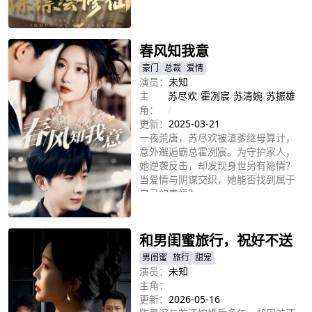
立即播放
春风知我意
豪门
总裁
爱情
演员：
未知
主
苏尽欢
/
霍冽宸
/
苏清婉
/
苏振雄
角：
/
更新：
2025-03-21
一夜荒唐，苏尽欢被渣爹继母算计，
意外邂逅霸总霍冽宸。为守护家人，
她逆袭反击，却发现身世另有隐情？
当爱情与阴谋交织，她能否找到属于
自己的幸福？
立即播放
和男闺蜜旅行，祝好不送
男闺蜜
旅行
甜宠
演员：
未知
主角：
更新：
2026-05-16